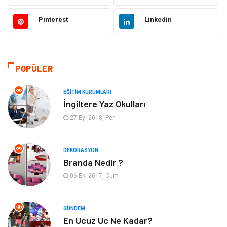
Bilgisayar ve Yazılım
Alışveriş
Pinterest
Linkedin
Ulaşım ve Taşımacılık
Makine
Hukuk
Giyim
POPÜLER
Otomotiv
Turizm
EĞITIM KURUMLARI
İngiltere Yaz Okulları
Yapı İnşaat
Güzellik
27 Eyl 2018, Per
Tatil
Eğlence
DEKORASYON
Branda Nedir ?
Bahçe Ev
Maden ve Metal
06 Eki 2017, Cum
Hizmet
Eğitim Kurumları
GÜNDEM
Organizasyon
Plastik
En Ucuz Uc Ne Kadar?