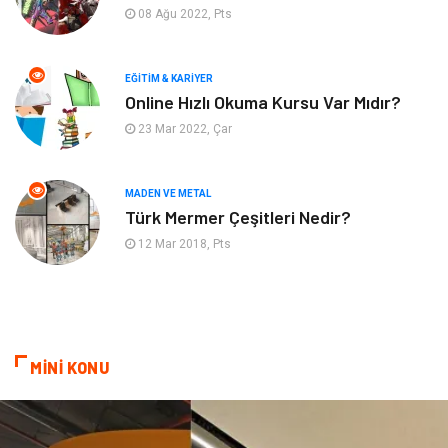
08 Ağu 2022, Pts
Emlak
Tekstil
EĞITIM & KARIYER
Finans & Ekonomi
Mobilya
Online Hızlı Okuma Kursu Var Mıdır?
23 Mar 2022, Çar
Endüstriyel Ürünler
Ambalaj
Aksesuar
İnternet
MADEN VE METAL
Türk Mermer Çeşitleri Nedir?
Nakliyat
Hediyelik Eşya
12 Mar 2018, Pts
Bebek Giyim
Alüminyum
Cam
Bilişim
MİNİ KONU
Telekomünikasyon
Dernekler ve Birlikler
Kiralama Servisleri
Markalar