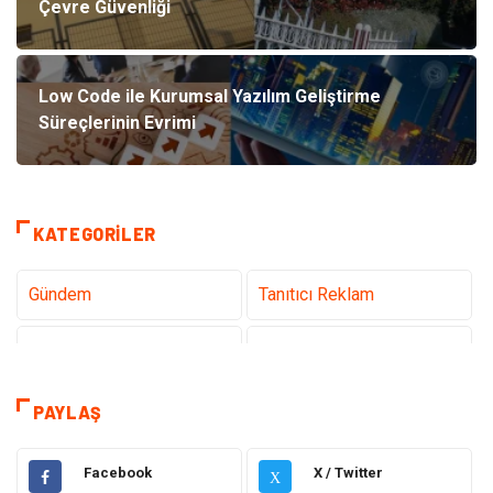
Çevre Güvenliği
Low Code ile Kurumsal Yazılım Geliştirme
Süreçlerinin Evrimi
KATEGORILER
Gündem
Tanıtıcı Reklam
Teknoloji
Sağlık
Dekorasyon
Eğitim & Kariyer
PAYLAŞ
Gıda
Elektrik Elektronik
Facebook
X / Twitter
X