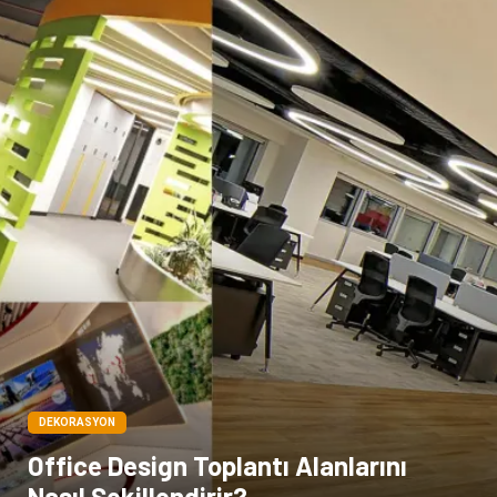
Çadır
Kına Gecesi
Spor Malzemeleri
Basın Yayın
Moda
İthalat İhracat
Bakım
DEKORASYON
Office Design Toplantı Alanlarını
Nasıl Şekillendirir?