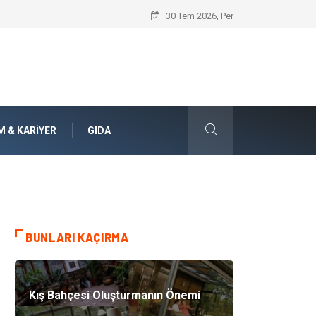
Jiletli Tel Sistemleri ile Alanlarınızda Ü
30 Tem 2026, Per
M & KARIYER
GIDA
BUNLARI KAÇIRMA
Kış Bahçesi Oluşturmanın Önemi