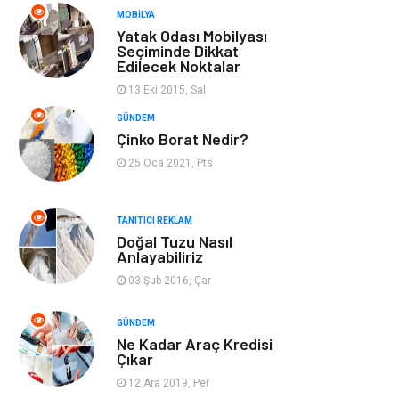
MOBILYA
Bahçe Ev
Maden ve Metal
Yatak Odası Mobilyası
Seçiminde Dikkat
Edilecek Noktalar
Hizmet
Eğitim Kurumları
13 Eki 2015, Sal
Organizasyon
Plastik
GÜNDEM
Çinko Borat Nedir?
Emlak
Tekstil
25 Oca 2021, Pts
Finans & Ekonomi
Mobilya
TANITICI REKLAM
Doğal Tuzu Nasıl
Endüstriyel
Ambalaj
Anlayabiliriz
Ürünler
03 Şub 2016, Çar
Aksesuar
İnternet
GÜNDEM
Ne Kadar Araç Kredisi
Çıkar
Nakliyat
Hediyelik Eşya
12 Ara 2019, Per