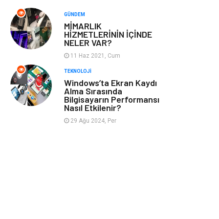
Bebek Giyim
Alüminyum
GÜNDEM
MİMARLIK
Cam
Bilişim
HİZMETLERİNİN İÇİNDE
NELER VAR?
Telekomünikasyon
Dernekler ve
11 Haz 2021, Cum
Birlikler
TEKNOLOJI
Windows’ta Ekran Kaydı
Alma Sırasında
Kiralama
Markalar
Bilgisayarın Performansı
Servisleri
Nasıl Etkilenir?
29 Ağu 2024, Per
Çadır
Kına Gecesi
Spor Malzemeleri
Basın Yayın
Moda
İthalat İhracat
Bakım