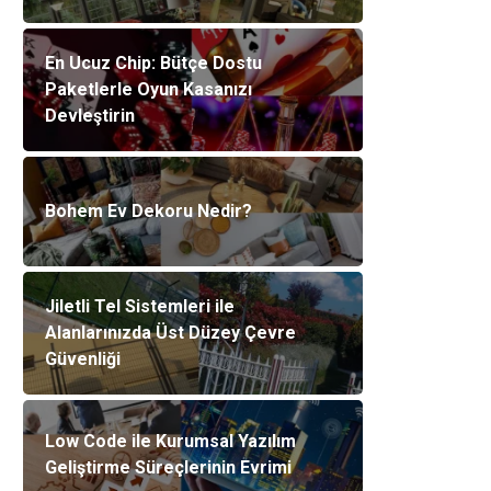
En Ucuz Chip: Bütçe Dostu
Paketlerle Oyun Kasanızı
Devleştirin
Bohem Ev Dekoru Nedir?
Jiletli Tel Sistemleri ile
Alanlarınızda Üst Düzey Çevre
Güvenliği
Low Code ile Kurumsal Yazılım
Geliştirme Süreçlerinin Evrimi