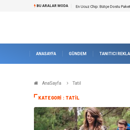
BU ARALAR MODA
Bohem Ev Dekoru Nedir?
ANASAYFA
GÜNDEM
TANITICI REKL
AnaSayfa
Tatil
KATEGORI : TATIL