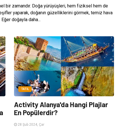
l bir zamandır. Doğa yürüyüşleri, hem fiziksel hem de
keşifler yaparak, doğanın güzelliklerini görmek, temiz hava
 Eğer doğayla daha...
TATIL
Activity Alanya'da Hangi Plajlar
a
En Popülerdir?
28 Şub 2024, Çar