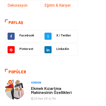
Dekorasyon
Eğitim & Kariyer
Gıda
Elektrik Elektronik
PAYLAŞ
Bilgisayar ve
Alışveriş
Yazılım
Facebook
X / Twitter
X
Ulaşım ve
Makine
Pinterest
Linkedin
Taşımacılık
Hukuk
Giyim
POPÜLER
Otomotiv
Turizm
GÜNDEM
Ekmek Kızartma
Yapı İnşaat
Güzellik
Makinesinin Özellikleri
20 Kas 2014, Per
Tatil
Eğlence