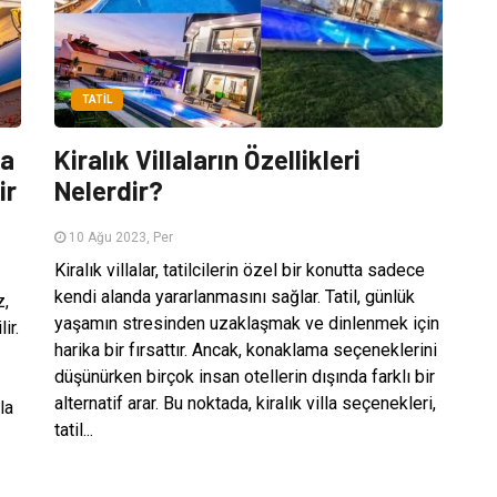
TATIL
da
Kiralık Villaların Özellikleri
ir
Nelerdir?
10 Ağu 2023, Per
Kiralık villalar, tatilcilerin özel bir konutta sadece
kendi alanda yararlanmasını sağlar. Tatil, günlük
z,
yaşamın stresinden uzaklaşmak ve dinlenmek için
ir.
harika bir fırsattır. Ancak, konaklama seçeneklerini
düşünürken birçok insan otellerin dışında farklı bir
alternatif arar. Bu noktada, kiralık villa seçenekleri,
la
tatil...