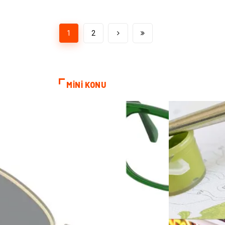
1
2
MİNİ KONU