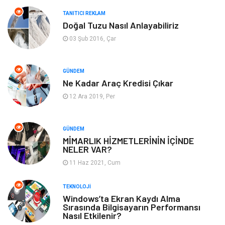
Emlak
Tekstil
TANITICI REKLAM
Doğal Tuzu Nasıl Anlayabiliriz
Finans & Ekonomi
Mobilya
03 Şub 2016, Çar
Endüstriyel Ürünler
Ambalaj
GÜNDEM
Aksesuar
İnternet
Ne Kadar Araç Kredisi Çıkar
12 Ara 2019, Per
Nakliyat
Hediyelik Eşya
Bebek Giyim
Alüminyum
GÜNDEM
MİMARLIK HİZMETLERİNİN İÇİNDE
NELER VAR?
Cam
Bilişim
11 Haz 2021, Cum
Telekomünikasyon
Dernekler ve Birlikler
TEKNOLOJI
Windows’ta Ekran Kaydı Alma
Sırasında Bilgisayarın Performansı
Kiralama Servisleri
Markalar
Nasıl Etkilenir?