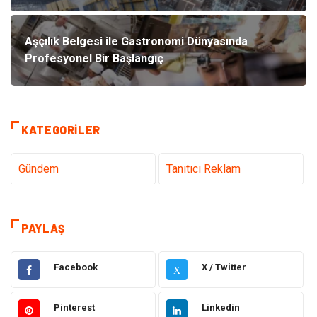
Aşçılık Belgesi ile Gastronomi Dünyasında
Profesyonel Bir Başlangıç
KATEGORILER
Gündem
Tanıtıcı Reklam
Teknoloji
Sağlık
PAYLAŞ
Dekorasyon
Eğitim & Kariyer
Facebook
X / Twitter
X
Gıda
Elektrik Elektronik
Pinterest
Linkedin
Bilgisayar ve Yazılım
Alışveriş