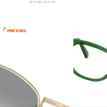
29 Ağu 2024, Per
Çadır
Kına Gecesi
Spor Malzemeleri
Basın Yayın
Moda
İthalat İhracat
MİNİ KONU
Bakım