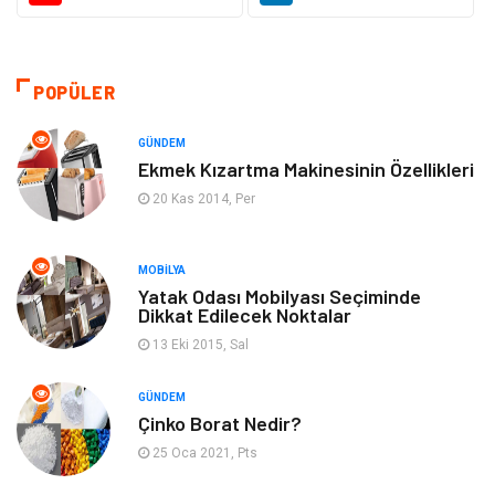
Ulaşım ve Taşımacılık
Makine
POPÜLER
Hukuk
Giyim
GÜNDEM
Otomotiv
Turizm
Ekmek Kızartma Makinesinin Özellikleri
20 Kas 2014, Per
Yapı İnşaat
Güzellik
MOBILYA
Tatil
Eğlence
Yatak Odası Mobilyası Seçiminde
Dikkat Edilecek Noktalar
Bahçe Ev
Maden ve Metal
13 Eki 2015, Sal
Hizmet
Eğitim Kurumları
GÜNDEM
Çinko Borat Nedir?
Organizasyon
Plastik
25 Oca 2021, Pts