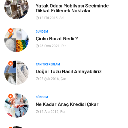
Yatak Odası Mobilyası Seçiminde
Dikkat Edilecek Noktalar
Bahçe Ev
Maden ve Metal
13 Eki 2015, Sal
Hizmet
Eğitim Kurumları
GÜNDEM
Çinko Borat Nedir?
Organizasyon
Plastik
25 Oca 2021, Pts
Emlak
Tekstil
TANITICI REKLAM
Doğal Tuzu Nasıl Anlayabiliriz
Finans & Ekonomi
Mobilya
03 Şub 2016, Çar
Endüstriyel Ürünler
Ambalaj
GÜNDEM
Aksesuar
İnternet
Ne Kadar Araç Kredisi Çıkar
12 Ara 2019, Per
Nakliyat
Hediyelik Eşya