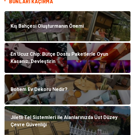
BUNLARI KAÇIRMA
Kış Bahçesi Oluşturmanın Önemi
En Ucuz Chip: Bütçe Dostu Paketlerle Oyun
Kasanızı Devleştirin
Bohem Ev Dekoru Nedir?
Jiletli Tel Sistemleri ile Alanlarınızda Üst Düzey
Çevre Güvenliği