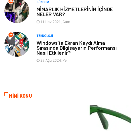
Bebek Giyim
Alüminyum
GÜNDEM
MİMARLIK HİZMETLERİNİN İÇİNDE
NELER VAR?
Cam
Bilişim
11 Haz 2021, Cum
Telekomünikasyon
Dernekler ve Birlikler
TEKNOLOJI
Windows’ta Ekran Kaydı Alma
Sırasında Bilgisayarın Performansı
Kiralama Servisleri
Markalar
Nasıl Etkilenir?
29 Ağu 2024, Per
Çadır
Kına Gecesi
Spor Malzemeleri
Basın Yayın
Moda
İthalat İhracat
MİNİ KONU
Bakım