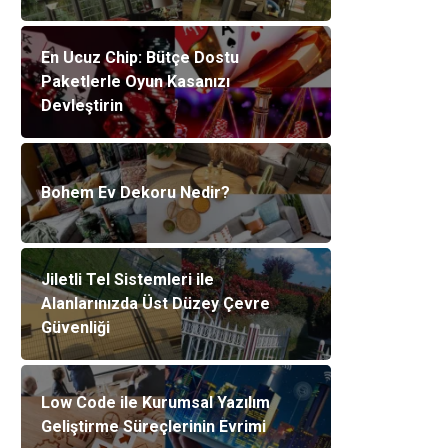
En Ucuz Chip: Bütçe Dostu
Paketlerle Oyun Kasanızı
Devleştirin
Bohem Ev Dekoru Nedir?
Jiletli Tel Sistemleri ile
Alanlarınızda Üst Düzey Çevre
Güvenliği
Low Code ile Kurumsal Yazılım
Geliştirme Süreçlerinin Evrimi