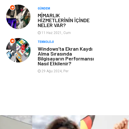
Bebek Giyim
Alüminyum
GÜNDEM
MİMARLIK
Cam
Bilişim
HİZMETLERİNİN İÇİNDE
NELER VAR?
Telekomünikasyon
Dernekler ve
11 Haz 2021, Cum
Birlikler
TEKNOLOJI
Windows’ta Ekran Kaydı
Alma Sırasında
Kiralama
Markalar
Bilgisayarın Performansı
Servisleri
Nasıl Etkilenir?
29 Ağu 2024, Per
Çadır
Kına Gecesi
Spor Malzemeleri
Basın Yayın
Moda
İthalat İhracat
Bakım