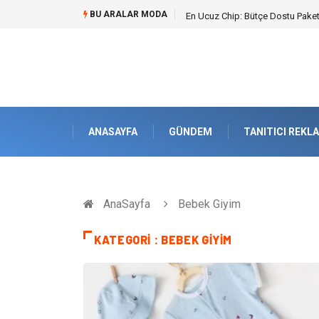
BU ARALAR MODA
Bohem Ev Dekoru Nedir?
ANASAYFA
GÜNDEM
TANITICI REKL
AnaSayfa
Bebek Giyim
KATEGORI : BEBEK GIYIM