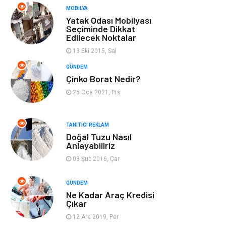
MOBILYA
Bahçe Ev
Maden ve Metal
Yatak Odası Mobilyası
Seçiminde Dikkat
Edilecek Noktalar
Hizmet
Eğitim Kurumları
13 Eki 2015, Sal
Organizasyon
Plastik
GÜNDEM
Çinko Borat Nedir?
Emlak
Tekstil
25 Oca 2021, Pts
Finans & Ekonomi
Mobilya
TANITICI REKLAM
Doğal Tuzu Nasıl
Endüstriyel
Ambalaj
Anlayabiliriz
Ürünler
03 Şub 2016, Çar
Aksesuar
İnternet
GÜNDEM
Ne Kadar Araç Kredisi
Çıkar
Nakliyat
Hediyelik Eşya
12 Ara 2019, Per