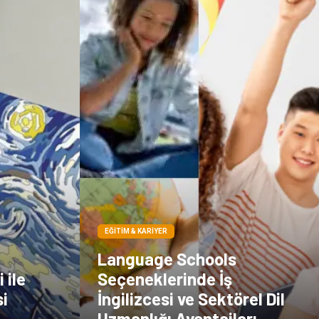
EĞITIM & KARIYER
Language Schools
 ile
Seçeneklerinde İş
i
İngilizcesi ve Sektörel Dil
Uzmanlığı Avantajları