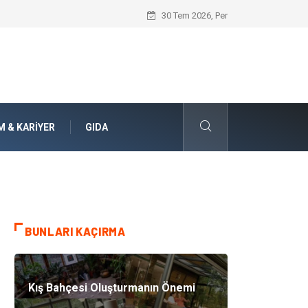
Jiletli Tel Sistemleri ile Alanlarınızda Ü
30 Tem 2026, Per
M & KARIYER
GIDA
BUNLARI KAÇIRMA
Kış Bahçesi Oluşturmanın Önemi