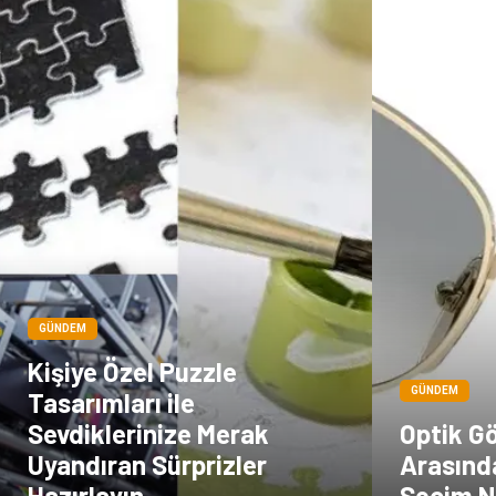
GÜNDEM
Kişiye Özel Puzzle
GÜNDEM
Tasarımları ile
Sevdiklerinize Merak
Optik Gö
Uyandıran Sürprizler
Arasınd
Hazırlayın
Seçim Na