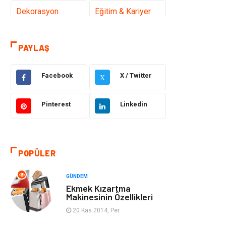
Dekorasyon
Eğitim & Kariyer
Gıda
Elektrik Elektronik
PAYLAŞ
Bilgisayar ve
Alışveriş
Yazılım
Facebook
X / Twitter
X
Ulaşım ve
Makine
Pinterest
Linkedin
Taşımacılık
Hukuk
Giyim
POPÜLER
Otomotiv
Turizm
GÜNDEM
Ekmek Kızartma
Yapı İnşaat
Güzellik
Makinesinin Özellikleri
20 Kas 2014, Per
Tatil
Eğlence