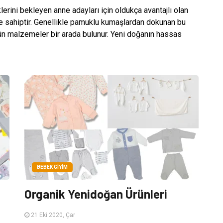
rini bekleyen anne adayları için oldukça avantajlı olan
ere sahiptir. Genellikle pamuklu kumaşlardan dokunan bu
ütün malzemeler bir arada bulunur. Yeni doğanın hassas
BEBEK GIYIM
Organik Yenidoğan Ürünleri
21 Eki 2020, Çar