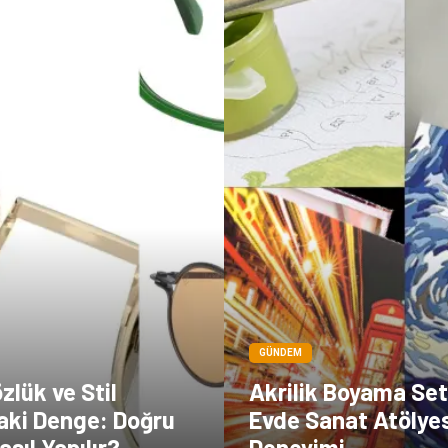
GÜNDEM
zlük ve Stil
Akrilik Boyama Seti
aki Denge: Doğru
Evde Sanat Atölyes
sıl Yapılır?
Deneyimi