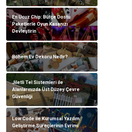
En Ucuz Chip: Bütçe Dostu
Paketlerle Oyun Kasanızı
Devleştirin
Bohem Ev Dekoru Nedir?
Jiletli Tel Sistemleri ile
Alanlarınızda Üst Düzey Çevre
Güvenliği
Low Code ile Kurumsal Yazılım
Geliştirme Süreçlerinin Evrimi