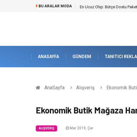
BU ARALAR MODA
En Ucuz Chip: Bütçe Dostu Paketl
ANASAYFA
GÜNDEM
TANITICI REKL
AnaSayfa
Alışveriş
Ekonomik Buti
Ekonomik Butik Mağaza Han
Mar 2019, Çar
ALIŞVERIŞ