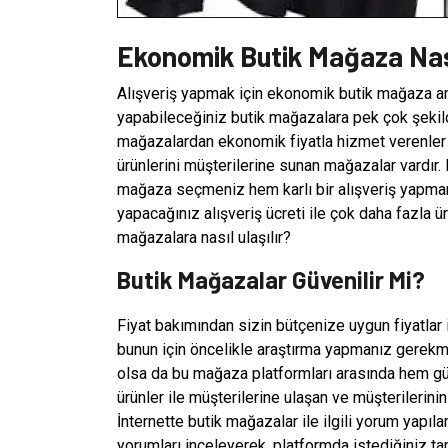
Ekonomik Butik Mağaza Nas
Alışveriş yapmak için ekonomik butik mağaza ara
yapabileceğiniz butik mağazalara pek çok şekilde 
mağazalardan ekonomik fiyatla hizmet verenler o
ürünlerini müşterilerine sunan mağazalar vardır
mağaza seçmeniz hem karlı bir alışveriş yapman
yapacağınız alışveriş ücreti ile çok daha fazla ü
mağazalara nasıl ulaşılır?
Butik Mağazalar Güvenilir Mi?
Fiyat bakımından sizin bütçenize uygun fiyatlar
bunun için öncelikle araştırma yapmanız gerek
olsa da bu mağaza platformları arasında hem güv
ürünler ile müşterilerine ulaşan ve müşterilerini
İnternette butik mağazalar ile ilgili yorum yapı
yorumları inceleyerek, platformda istediğiniz ta