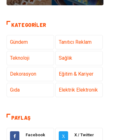
KATEGORILER
Gündem
Tanıtıcı Reklam
Teknoloji
Sağlık
Dekorasyon
Eğitim & Kariyer
Gıda
Elektrik Elektronik
Bilgisayar ve
Alışveriş
Yazılım
PAYLAŞ
Ulaşım ve
Makine
Facebook
X / Twitter
Taşımacılık
X