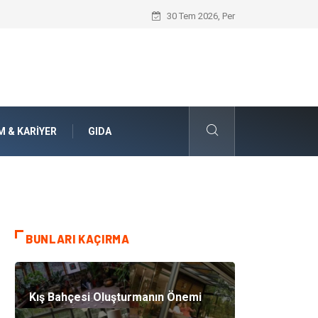
Bohem Ev Dekoru Nedir?
30 Tem 2026, Per
M & KARIYER
GIDA
BUNLARI KAÇIRMA
Kış Bahçesi Oluşturmanın Önemi