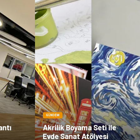
Çadır
Kına Gecesi
Spor Malzemeleri
Basın Yayın
Moda
İthalat İhracat
Bakım
GÜNDEM
antı
Akrilik Boyama Seti ile
Evde Sanat Atölyesi