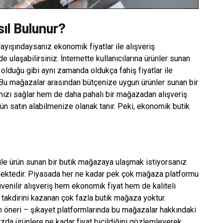
ıl Bulunur?
yışındaysanız ekonomik fiyatlar ile alışveriş
ulaşabilirsiniz. İnternette kullanıcılarına ürünler sunan
lduğu gibi aynı zamanda oldukça fahiş fiyatlar ile
. Bu mağazalar arasından bütçenize uygun ürünler sunan bir
ızı sağlar hem de daha pahalı bir mağazadan alışveriş
rün satın alabilmenize olanak tanır. Peki, ekonomik butik
 ile ürün sunan bir butik mağazaya ulaşmak istiyorsanız
mektedir. Piyasada her ne kadar pek çok mağaza platformu
enilir alışveriş hem ekonomik fiyat hem de kaliteli
n takdirini kazanan çok fazla butik mağaza yoktur.
lan öneri – şikayet platformlarında bu mağazalar hakkındaki
rzda ürünlere ne kadar fiyat biçildiğini gözlemleyerek