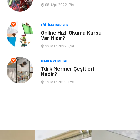
Finans & Ekonomi
Mobilya
08 Ağu 2022, Pts
Endüstriyel
Ambalaj
Ürünler
EĞITIM & KARIYER
Online Hızlı Okuma Kursu
Var Mıdır?
Aksesuar
İnternet
23 Mar 2022, Çar
Nakliyat
Hediyelik Eşya
MADEN VE METAL
Türk Mermer Çeşitleri
Bebek Giyim
Alüminyum
Nedir?
12 Mar 2018, Pts
Cam
Bilişim
Telekomünikasyon
Dernekler ve
Birlikler
Kiralama
Markalar
Servisleri