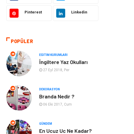
Hukuk
Giyim
Pinterest
Linkedin
Otomotiv
Turizm
POPÜLER
Yapı İnşaat
Güzellik
EĞITIM KURUMLARI
Tatil
Eğlence
İngiltere Yaz Okulları
27 Eyl 2018, Per
Bahçe Ev
Maden ve Metal
Hizmet
Eğitim Kurumları
DEKORASYON
Branda Nedir ?
Organizasyon
Plastik
06 Eki 2017, Cum
Emlak
Tekstil
GÜNDEM
En Ucuz Uc Ne Kadar?