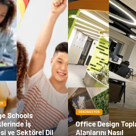
ER
DEKORASYON
e Schools
lerinde İş
Office Design Topl
esi ve Sektörel Dil
Alanlarını Nasıl