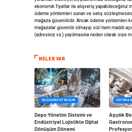
ekonomik fiyatlar ile alışveriş yapabileceğiniz m
ödeme yöntemleri sunan ve satış sözleşmesinde 
mağaza güvenilirdir. Ancak ödeme yöntemleri 
mağazalar güvenilir olmayıp sizi hem maddi açıda
(adresiniz vs.) yayılmasına neden olarak size ma
NELER VAR
BILGISAYAR VE YAZILIM
EĞITIM & 
Depo Yönetim Sistemi ve
Aşçılık Be
Endüstriyel Lojistikte Dijital
Gastrono
Dönüşüm Dönemi
Profesyon