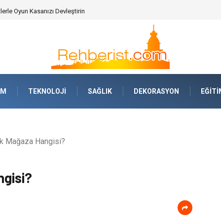
erle Oyun Kasanızı Devleştirin
AM
TEKNOLOJI
SAĞLIK
DEKORASYON
EĞITI
k Mağaza Hangisi?
gisi?