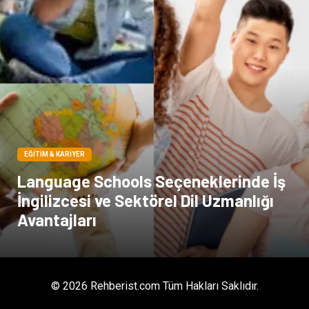
Moda
İthalat İhracat
Bakım
EĞITIM & KARIYER
Language Schools Seçeneklerinde İş
İngilizcesi ve Sektörel Dil Uzmanlığı
Avantajları
© 2026 Rehberist.com Tüm Hakları Saklıdır.