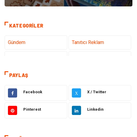
KATEGORILER
Gündem
Tanıtıcı Reklam
Teknoloji
Sağlık
Dekorasyon
Eğitim & Kariyer
PAYLAŞ
Gıda
Elektrik Elektronik
Facebook
X / Twitter
X
Bilgisayar ve Yazılım
Alışveriş
Pinterest
Linkedin
Ulaşım ve Taşımacılık
Makine
Hukuk
Giyim