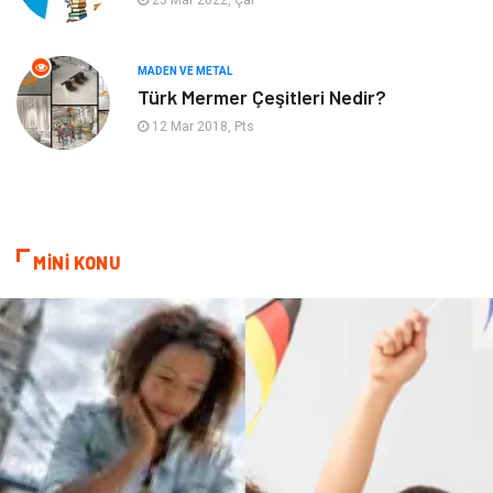
23 Mar 2022, Çar
Endüstriyel Ürünler
Ambalaj
Aksesuar
İnternet
MADEN VE METAL
Türk Mermer Çeşitleri Nedir?
Nakliyat
Hediyelik Eşya
12 Mar 2018, Pts
Bebek Giyim
Alüminyum
Cam
Bilişim
MİNİ KONU
Telekomünikasyon
Dernekler ve Birlikler
Kiralama Servisleri
Markalar
Çadır
Kına Gecesi
Spor Malzemeleri
Basın Yayın