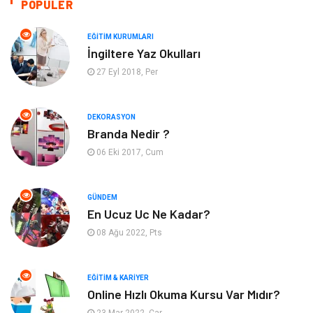
POPÜLER
Otomotiv
Turizm
EĞITIM KURUMLARI
İngiltere Yaz Okulları
Yapı İnşaat
Güzellik
27 Eyl 2018, Per
Tatil
Eğlence
DEKORASYON
Branda Nedir ?
Bahçe Ev
Maden ve Metal
06 Eki 2017, Cum
Hizmet
Eğitim Kurumları
GÜNDEM
Organizasyon
Plastik
En Ucuz Uc Ne Kadar?
08 Ağu 2022, Pts
Emlak
Tekstil
EĞITIM & KARIYER
Finans & Ekonomi
Mobilya
Online Hızlı Okuma Kursu Var Mıdır?