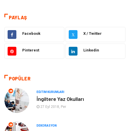
Teknoloji
Sağlık
Dekorasyon
Eğitim & Kariyer
PAYLAŞ
Gıda
Elektrik Elektronik
Facebook
X / Twitter
X
Bilgisayar ve Yazılım
Alışveriş
Pinterest
Linkedin
Ulaşım ve Taşımacılık
Makine
Hukuk
Giyim
POPÜLER
Otomotiv
Turizm
EĞITIM KURUMLARI
İngiltere Yaz Okulları
Yapı İnşaat
Güzellik
27 Eyl 2018, Per
Tatil
Eğlence
DEKORASYON