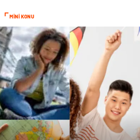
Cam
Bilişim
MİNİ KONU
Telekomünikasyon
Dernekler ve Birlikler
Kiralama Servisleri
Markalar
Çadır
Kına Gecesi
Spor Malzemeleri
Basın Yayın
Moda
İthalat İhracat
Bakım