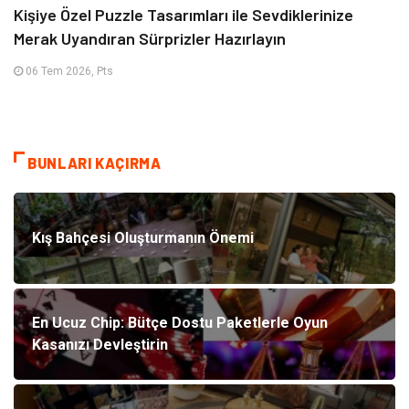
Kişiye Özel Puzzle Tasarımları ile Sevdiklerinize
Merak Uyandıran Sürprizler Hazırlayın
06 Tem 2026, Pts
BUNLARI KAÇIRMA
Kış Bahçesi Oluşturmanın Önemi
En Ucuz Chip: Bütçe Dostu Paketlerle Oyun
Kasanızı Devleştirin