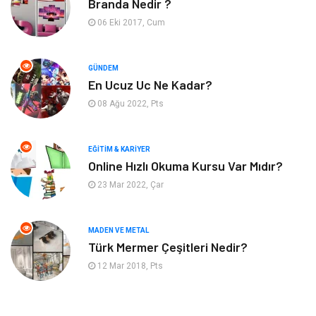
Branda Nedir ?
Bahçe Ev
Maden ve Metal
06 Eki 2017, Cum
Hizmet
Eğitim Kurumları
GÜNDEM
Organizasyon
Plastik
En Ucuz Uc Ne Kadar?
08 Ağu 2022, Pts
Emlak
Tekstil
EĞITIM & KARIYER
Finans & Ekonomi
Mobilya
Online Hızlı Okuma Kursu Var Mıdır?
23 Mar 2022, Çar
Endüstriyel Ürünler
Ambalaj
Aksesuar
İnternet
MADEN VE METAL
Türk Mermer Çeşitleri Nedir?
Nakliyat
Hediyelik Eşya
12 Mar 2018, Pts
Bebek Giyim
Alüminyum