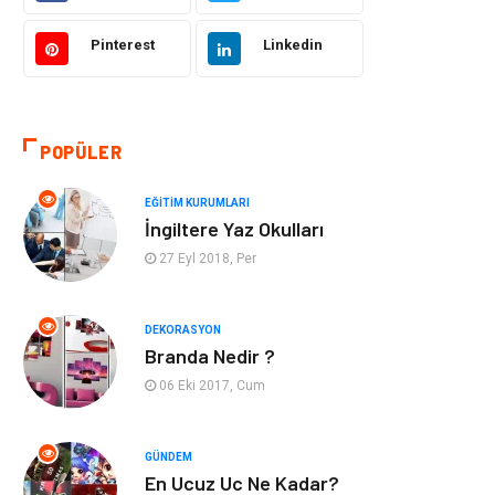
Hukuk
Giyim
Pinterest
Linkedin
Otomotiv
Turizm
POPÜLER
Yapı İnşaat
Güzellik
EĞITIM KURUMLARI
Tatil
Eğlence
İngiltere Yaz Okulları
27 Eyl 2018, Per
Bahçe Ev
Maden ve Metal
Hizmet
Eğitim Kurumları
DEKORASYON
Branda Nedir ?
Organizasyon
Plastik
06 Eki 2017, Cum
Emlak
Tekstil
GÜNDEM
En Ucuz Uc Ne Kadar?