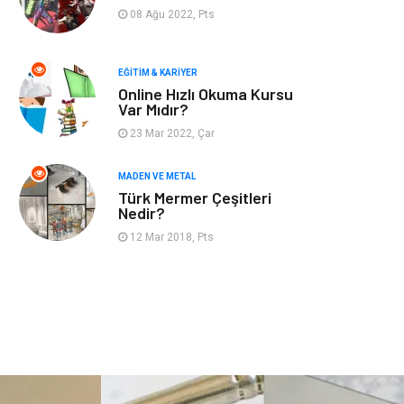
Finans & Ekonomi
Mobilya
08 Ağu 2022, Pts
Endüstriyel
Ambalaj
Ürünler
EĞITIM & KARIYER
Online Hızlı Okuma Kursu
Var Mıdır?
Aksesuar
İnternet
23 Mar 2022, Çar
Nakliyat
Hediyelik Eşya
MADEN VE METAL
Türk Mermer Çeşitleri
Bebek Giyim
Alüminyum
Nedir?
12 Mar 2018, Pts
Cam
Bilişim
Telekomünikasyon
Dernekler ve
Birlikler
Kiralama
Markalar
Servisleri