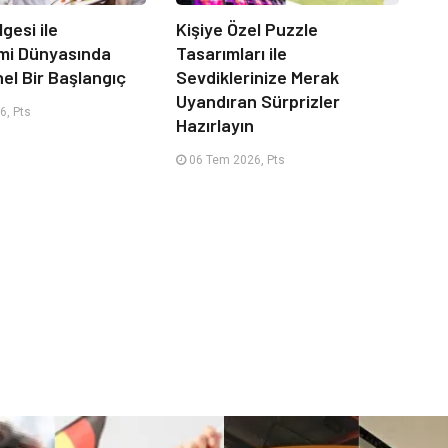
lgesi ile
Kişiye Özel Puzzle
mi Dünyasında
Tasarımları ile
el Bir Başlangıç
Sevdiklerinize Merak
Uyandıran Sürprizler
6, Pts
Hazırlayın
06 Tem 2026, Pts