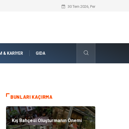
Jiletli Tel Sistemleri ile Alanlarınızda Ü
30 Tem 2026, Per
M & KARIYER
GIDA
BUNLARI KAÇIRMA
Kış Bahçesi Oluşturmanın Önemi