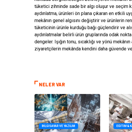
tüketici zihninde sade bir algı oluşur ve seçim ka
aydınlatma, ürünleri ön plana çıkaran en etkili u
mekânın genel algısını değiştirir ve ürünlerin re
tüketicinin ürünle kurduğu bağı güçlendirir ve alı
aydınlatmalar belirli ürün gruplarında odak nok
dengeler. Işığın tonu, sıcaklığı ve yönü mekânın 
ziyaretçilerin mekânda kendini daha güvende ve
NELER VAR
BILGISAYAR VE YAZILIM
EĞITIM & 