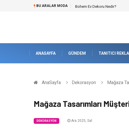
BU ARALAR MODA
Bohem Ev Dekoru Nedir?
ANASAYFA
GÜNDEM
TANITICI REKL
AnaSayfa
Dekorasyon
Mağaza Tasa
Mağaza Tasarımları Müşteri 
Ara 2025, Sal
DEKORASYON