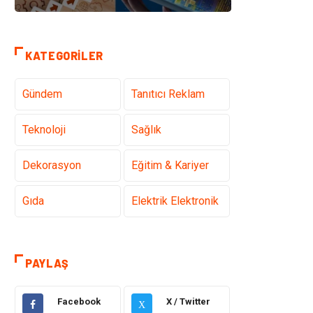
KATEGORILER
Gündem
Tanıtıcı Reklam
Teknoloji
Sağlık
Dekorasyon
Eğitim & Kariyer
Gıda
Elektrik Elektronik
Bilgisayar ve
Alışveriş
Yazılım
PAYLAŞ
Ulaşım ve
Makine
Facebook
X / Twitter
Taşımacılık
X