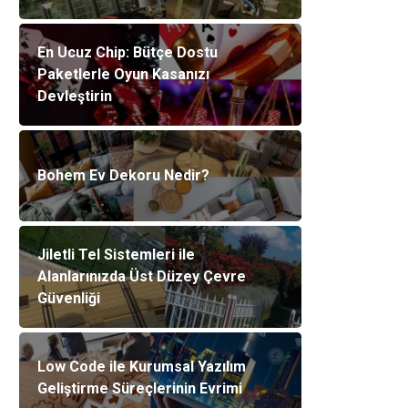
En Ucuz Chip: Bütçe Dostu
Paketlerle Oyun Kasanızı
Devleştirin
Bohem Ev Dekoru Nedir?
Jiletli Tel Sistemleri ile
Alanlarınızda Üst Düzey Çevre
Güvenliği
Low Code ile Kurumsal Yazılım
Geliştirme Süreçlerinin Evrimi