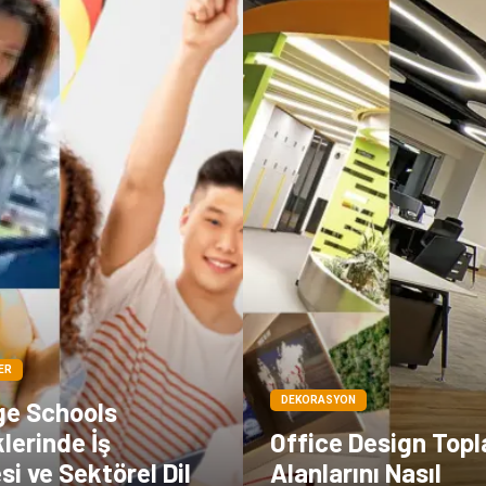
ER
DEKORASYON
e Schools
lerinde İş
Office Design Topl
esi ve Sektörel Dil
Alanlarını Nasıl