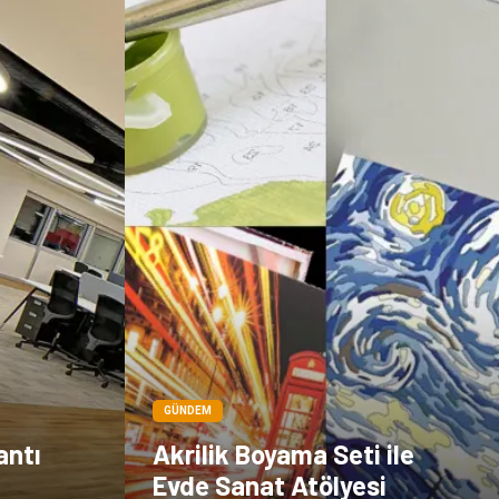
Çadır
Kına Gecesi
Spor Malzemeleri
Basın Yayın
Moda
İthalat İhracat
Bakım
GÜNDEM
antı
Akrilik Boyama Seti ile
Evde Sanat Atölyesi