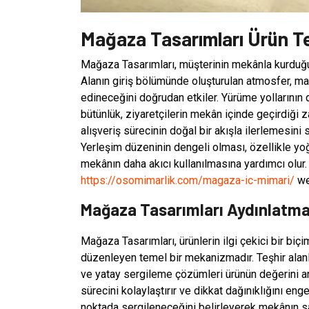
Mağaza Tasarımları Ürün Te
Mağaza Tasarımları, müşterinin mekânla kurduğu i
Alanın giriş bölümünde oluşturulan atmosfer, mar
edineceğini doğrudan etkiler. Yürüme yollarının d
bütünlük, ziyaretçilerin mekân içinde geçirdiği
alışveriş sürecinin doğal bir akışla ilerlemesini s
Yerleşim düzeninin dengeli olması, özellikle yo
mekânın daha akıcı kullanılmasına yardımcı olur.
https://osomimarlik.com/magaza-ic-mimari/
web
Mağaza Tasarımları Aydınlatmay
Mağaza Tasarımları, ürünlerin ilgi çekici bir bi
düzenleyen temel bir mekanizmadır. Teşhir alanlar
ve yatay sergileme çözümleri ürünün değerini art
sürecini kolaylaştırır ve dikkat dağınıklığını en
noktada sergileneceğini belirleyerek mekânın satı