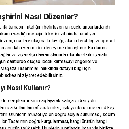
şhirini Nasıl Düzenler?
lk temasın niteliğini belirleyen en güçlü unsurlardandır.
kanın verdiği mesajın tüketici zihninde nasıl yer
üzeni, ürünlere ulaşma kolaylığı, alanın ferahlığı ve görsel
 zamanı daha verimli bir deneyime dönüştürür. Bu durum,
ağlar ve ziyaretçi davranışlarında olumlu etkiler yaratır.
ğun saatlerde oluşabilecek karmaşayı engeller ve
 Mağaza Tasarımları hakkında detaylı bilgi için
 adresini ziyaret edebilirsiniz.
ı Nasıl Kullanır?
çimde sergilenmesini sağlayarak satışa giden yolu
ında kullanılan raf sistemleri, ışık yönlendirmeleri, dikey
ırır. Ürünlerin müşteriye en doğru açıyla sunulması, seçim
geller. Tasarımın doğru kurgulanması, hangi ürünün hangi
ş gücünü yükseltir. Ürünlerin sınıflandırılmasıyla birlikte