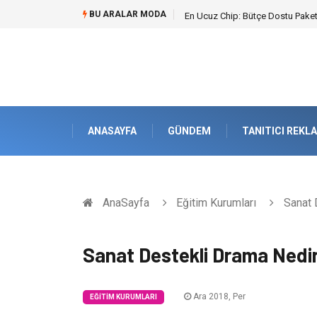
BU ARALAR MODA
En Ucuz Chip: Bütçe Dostu Paketl
ANASAYFA
GÜNDEM
TANITICI REKL
AnaSayfa
Eğitim Kurumları
Sanat 
Sanat Destekli Drama Nedi
Ara 2018, Per
EĞITIM KURUMLARI