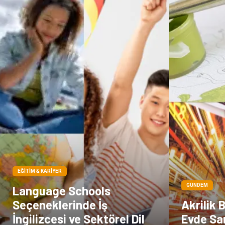
EĞITIM & KARIYER
GÜNDEM
Language Schools
Seçeneklerinde İş
Akrilik 
İngilizcesi ve Sektörel Dil
Evde Sa