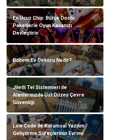
En Ucuz Chip: Bütçe Dostu
Paketlerle Oyun Kasanızı
Devleştirin
Bohem Ev Dekoru Nedir?
Jiletli Tel Sistemleri ile
Alanlarınızda Üst Düzey Çevre
Güvenliği
Low Code ile Kurumsal Yazılım
Geliştirme Süreçlerinin Evrimi