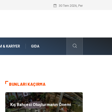
Bohem Ev Dekoru Nedir?
30 Tem 2026, Per
M & KARIYER
GIDA
BUNLARI KAÇIRMA
Kış Bahçesi Oluşturmanın Önemi