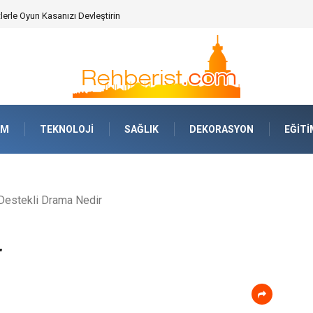
erle Oyun Kasanızı Devleştirin
AM
TEKNOLOJI
SAĞLIK
DEKORASYON
EĞITI
Destekli Drama Nedir
r