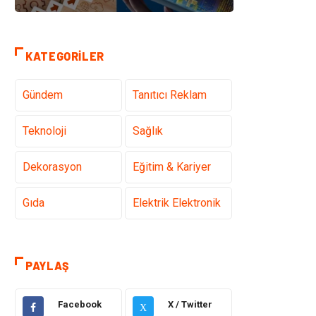
KATEGORILER
Gündem
Tanıtıcı Reklam
Teknoloji
Sağlık
Dekorasyon
Eğitim & Kariyer
Gıda
Elektrik Elektronik
Bilgisayar ve
Alışveriş
Yazılım
PAYLAŞ
Ulaşım ve
Makine
Facebook
X / Twitter
Taşımacılık
X