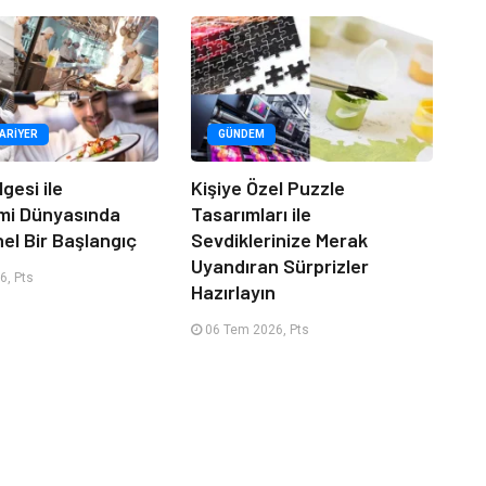
KARIYER
GÜNDEM
lgesi ile
Kişiye Özel Puzzle
mi Dünyasında
Tasarımları ile
el Bir Başlangıç
Sevdiklerinize Merak
Uyandıran Sürprizler
6, Pts
Hazırlayın
06 Tem 2026, Pts