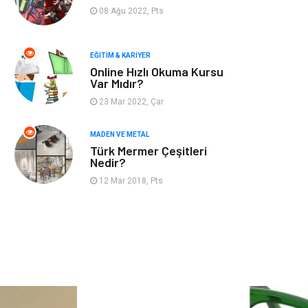
Finans & Ekonomi
Mobilya
08 Ağu 2022, Pts
Endüstriyel
Ambalaj
Ürünler
EĞITIM & KARIYER
Online Hızlı Okuma Kursu
Var Mıdır?
Aksesuar
İnternet
23 Mar 2022, Çar
Nakliyat
Hediyelik Eşya
MADEN VE METAL
Türk Mermer Çeşitleri
Bebek Giyim
Alüminyum
Nedir?
12 Mar 2018, Pts
Cam
Bilişim
Telekomünikasyon
Dernekler ve
Birlikler
Kiralama
Markalar
Servisleri