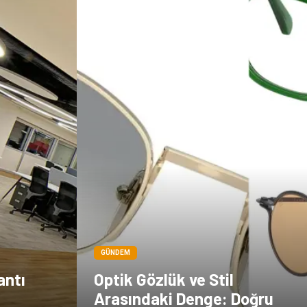
Çadır
Kına Gecesi
Spor Malzemeleri
Basın Yayın
Moda
İthalat İhracat
Bakım
GÜNDEM
antı
Optik Gözlük ve Stil
Arasındaki Denge: Doğru