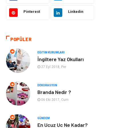
Hukuk
Giyim
Pinterest
Linkedin
Otomotiv
Turizm
POPÜLER
Yapı İnşaat
Güzellik
EĞITIM KURUMLARI
Tatil
Eğlence
İngiltere Yaz Okulları
27 Eyl 2018, Per
Bahçe Ev
Maden ve Metal
Hizmet
Eğitim Kurumları
DEKORASYON
Branda Nedir ?
Organizasyon
Plastik
06 Eki 2017, Cum
Emlak
Tekstil
GÜNDEM
En Ucuz Uc Ne Kadar?