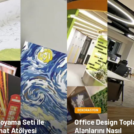
DEKORASYON
Boyama Seti ile
Office Design Topl
nat Atölyesi
Alanlarını Nasıl