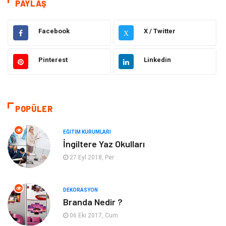
Dekorasyon
Eğitim & Kariyer
PAYLAŞ
Gıda
Elektrik Elektronik
Facebook
X / Twitter
X
Bilgisayar ve Yazılım
Alışveriş
Pinterest
Linkedin
Ulaşım ve Taşımacılık
Makine
Hukuk
Giyim
POPÜLER
Otomotiv
Turizm
EĞITIM KURUMLARI
İngiltere Yaz Okulları
Yapı İnşaat
Güzellik
27 Eyl 2018, Per
Tatil
Eğlence
DEKORASYON
Branda Nedir ?
Bahçe Ev
Maden ve Metal
06 Eki 2017, Cum