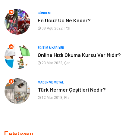
Hizmet
Eğitim Kurumları
GÜNDEM
Organizasyon
Plastik
En Ucuz Uc Ne Kadar?
08 Ağu 2022, Pts
Emlak
Tekstil
EĞITIM & KARIYER
Finans & Ekonomi
Mobilya
Online Hızlı Okuma Kursu Var Mıdır?
23 Mar 2022, Çar
Endüstriyel Ürünler
Ambalaj
Aksesuar
İnternet
MADEN VE METAL
Türk Mermer Çeşitleri Nedir?
Nakliyat
Hediyelik Eşya
12 Mar 2018, Pts
Bebek Giyim
Alüminyum
Cam
Bilişim
MİNİ KONU