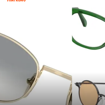
Telekomünikasyon
Dernekler ve Birlikler
Kiralama Servisleri
Markalar
Çadır
Kına Gecesi
Spor Malzemeleri
Basın Yayın
Moda
İthalat İhracat
Bakım