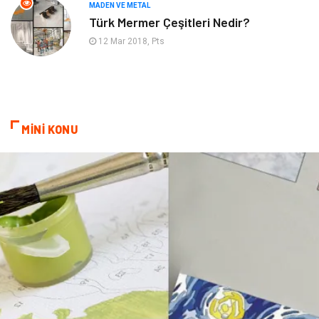
Aksesuar
İnternet
MADEN VE METAL
Türk Mermer Çeşitleri Nedir?
Nakliyat
Hediyelik Eşya
12 Mar 2018, Pts
Bebek Giyim
Alüminyum
Cam
Bilişim
MİNİ KONU
Telekomünikasyon
Dernekler ve Birlikler
Kiralama Servisleri
Markalar
Çadır
Kına Gecesi
Spor Malzemeleri
Basın Yayın
Moda
İthalat İhracat