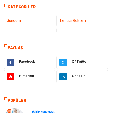
KATEGORILER
Gündem
Tanıtıcı Reklam
Teknoloji
Sağlık
Dekorasyon
Eğitim & Kariyer
PAYLAŞ
Gıda
Elektrik Elektronik
Facebook
X / Twitter
X
Bilgisayar ve Yazılım
Alışveriş
Pinterest
Linkedin
Ulaşım ve Taşımacılık
Makine
Hukuk
Giyim
POPÜLER
Otomotiv
Turizm
EĞITIM KURUMLARI