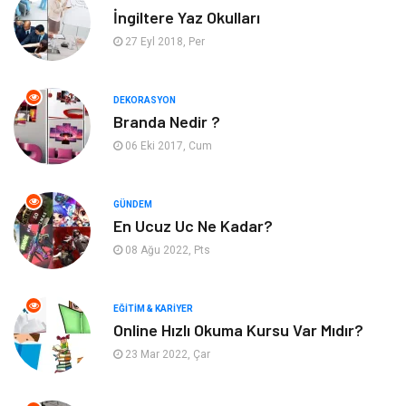
İngiltere Yaz Okulları
Yapı İnşaat
Güzellik
27 Eyl 2018, Per
Tatil
Eğlence
DEKORASYON
Branda Nedir ?
Bahçe Ev
Maden ve Metal
06 Eki 2017, Cum
Hizmet
Eğitim Kurumları
GÜNDEM
Organizasyon
Plastik
En Ucuz Uc Ne Kadar?
08 Ağu 2022, Pts
Emlak
Tekstil
EĞITIM & KARIYER
Finans & Ekonomi
Mobilya
Online Hızlı Okuma Kursu Var Mıdır?
23 Mar 2022, Çar
Endüstriyel Ürünler
Ambalaj