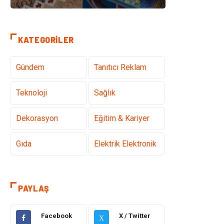
KATEGORILER
Gündem
Tanıtıcı Reklam
Teknoloji
Sağlık
Dekorasyon
Eğitim & Kariyer
Gıda
Elektrik Elektronik
Bilgisayar ve
Alışveriş
Yazılım
PAYLAŞ
Ulaşım ve
Makine
Facebook
X / Twitter
Taşımacılık
X