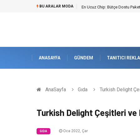
BU ARALAR MODA
En Ucuz Chip: Bütçe Dostu Paketl
ANASAYFA
GÜNDEM
TANITICI REKL
AnaSayfa
Gıda
Turkish Delight Çeşi
Turkish Delight Çeşitleri ve 
Oca 2022, Çar
GIDA