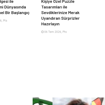
lgesi ile
Kişiye Özel Puzzle
mi Dünyasında
Tasarımları ile
el Bir Başlangıç
Sevdiklerinize Merak
Uyandıran Sürprizler
6, Pts
Hazırlayın
06 Tem 2026, Pts