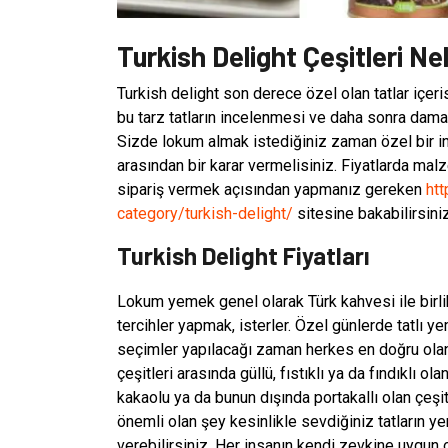
Turkish Delight Çeşitleri Ne
Turkish delight son derece özel olan tatlar içeri
bu tarz tatların incelenmesi ve daha sonra dama
Sizde lokum almak istediğiniz zaman özel bir i
arasından bir karar vermelisiniz. Fiyatlarda mal
sipariş vermek açısından yapmanız gereken
ht
category/turkish-delight/
sitesine bakabilirsiniz
Turkish Delight Fiyatları
Lokum yemek genel olarak Türk kahvesi ile birlik
tercihler yapmak, isterler. Özel günlerde tatlı y
seçimler yapılacağı zaman herkes en doğru olan 
çeşitleri arasında güllü, fıstıklı ya da fındıklı o
kakaolu ya da bunun dışında portakallı olan çeşi
önemli olan şey kesinlikle sevdiğiniz tatların y
verebilirsiniz. Her insanın kendi zevkine uygun ol