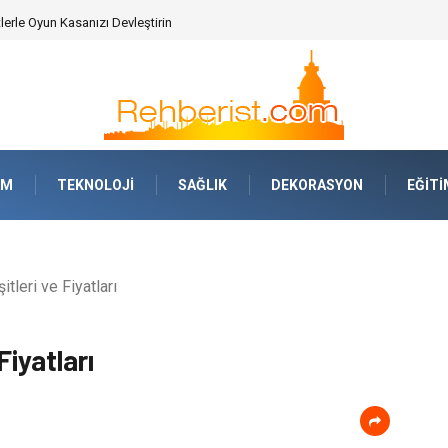
erle Oyun Kasanızı Devleştirin
AM
TEKNOLOJI
SAĞLIK
DEKORASYON
EĞITI
tleri ve Fiyatları
Fiyatları