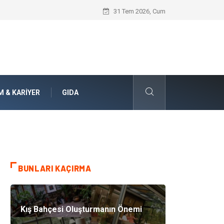
Bohem Ev Dekoru Nedir?
31 Tem 2026, Cum
M & KARIYER
GIDA
BUNLARI KAÇIRMA
Kış Bahçesi Oluşturmanın Önemi