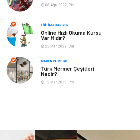
Finans & Ekonomi
Mobilya
08 Ağu 2022, Pts
Endüstriyel
Ambalaj
Ürünler
EĞITIM & KARIYER
Online Hızlı Okuma Kursu
Var Mıdır?
Aksesuar
İnternet
23 Mar 2022, Çar
Nakliyat
Hediyelik Eşya
MADEN VE METAL
Türk Mermer Çeşitleri
Bebek Giyim
Alüminyum
Nedir?
12 Mar 2018, Pts
Cam
Bilişim
Telekomünikasyon
Dernekler ve
Birlikler
Kiralama
Markalar
Servisleri