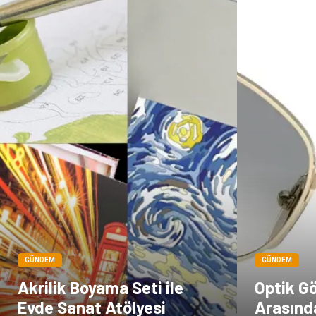
GÜNDEM
GÜNDEM
Akrilik Boyama Seti ile
Optik Gö
Evde Sanat Atölyesi
Arasınd