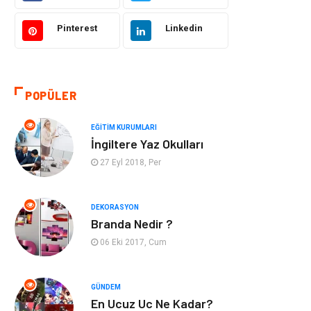
Hukuk
Giyim
Pinterest
Linkedin
Otomotiv
Turizm
POPÜLER
Yapı İnşaat
Güzellik
EĞITIM KURUMLARI
Tatil
Eğlence
İngiltere Yaz Okulları
27 Eyl 2018, Per
Bahçe Ev
Maden ve Metal
Hizmet
Eğitim Kurumları
DEKORASYON
Branda Nedir ?
Organizasyon
Plastik
06 Eki 2017, Cum
Emlak
Tekstil
GÜNDEM
En Ucuz Uc Ne Kadar?