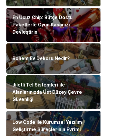
En Ucuz Chip: Bütçe Dostu
Paketlerle Oyun Kasanızı
Devleştirin
Bohem Ev Dekoru Nedir?
Jiletli Tel Sistemleri ile
Alanlarınızda Üst Düzey Çevre
Güvenliği
Low Code ile Kurumsal Yazılım
Geliştirme Süreçlerinin Evrimi