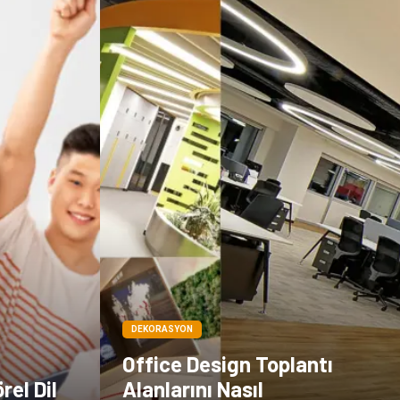
Çadır
Kına Gecesi
Spor Malzemeleri
Basın Yayın
Moda
İthalat İhracat
Bakım
DEKORASYON
Office Design Toplantı
rel Dil
Alanlarını Nasıl