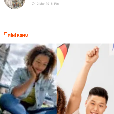
Nakliyat
Hediyelik Eşya
12 Mar 2018, Pts
Bebek Giyim
Alüminyum
Cam
Bilişim
MİNİ KONU
Telekomünikasyon
Dernekler ve Birlikler
Kiralama Servisleri
Markalar
Çadır
Kına Gecesi
Spor Malzemeleri
Basın Yayın
Moda
İthalat İhracat
Bakım