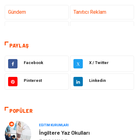
Gündem
Tanıtıcı Reklam
Teknoloji
Sağlık
Dekorasyon
Eğitim & Kariyer
PAYLAŞ
Gıda
Elektrik Elektronik
Facebook
X / Twitter
X
Bilgisayar ve Yazılım
Alışveriş
Pinterest
Linkedin
Ulaşım ve Taşımacılık
Makine
Hukuk
Giyim
POPÜLER
Otomotiv
Turizm
EĞITIM KURUMLARI
İngiltere Yaz Okulları
Yapı İnşaat
Güzellik