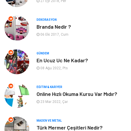
27 Eyl 2018, Per
Tatil
Eğlence
DEKORASYON
Branda Nedir ?
Bahçe Ev
Maden ve Metal
06 Eki 2017, Cum
Hizmet
Eğitim Kurumları
GÜNDEM
Organizasyon
Plastik
En Ucuz Uc Ne Kadar?
08 Ağu 2022, Pts
Emlak
Tekstil
EĞITIM & KARIYER
Finans & Ekonomi
Mobilya
Online Hızlı Okuma Kursu Var Mıdır?
23 Mar 2022, Çar
Endüstriyel Ürünler
Ambalaj
Aksesuar
İnternet
MADEN VE METAL
Türk Mermer Çeşitleri Nedir?