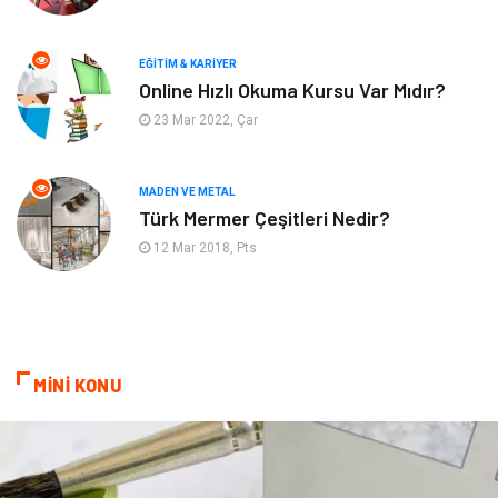
Emlak
Tekstil
EĞITIM & KARIYER
Finans & Ekonomi
Mobilya
Online Hızlı Okuma Kursu Var Mıdır?
23 Mar 2022, Çar
Endüstriyel Ürünler
Ambalaj
Aksesuar
İnternet
MADEN VE METAL
Türk Mermer Çeşitleri Nedir?
Nakliyat
Hediyelik Eşya
12 Mar 2018, Pts
Bebek Giyim
Alüminyum
Cam
Bilişim
MİNİ KONU
Telekomünikasyon
Dernekler ve Birlikler
Kiralama Servisleri
Markalar