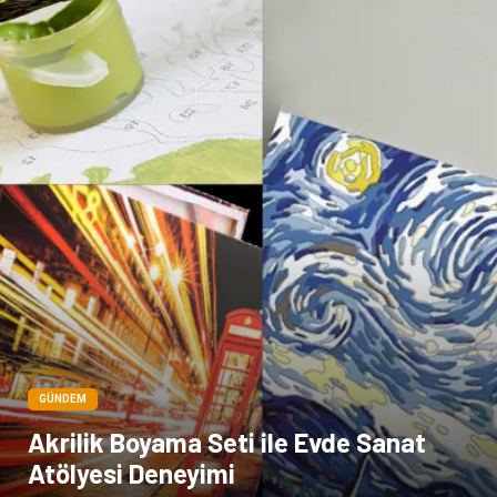
Çadır
Kına Gecesi
Spor Malzemeleri
Basın Yayın
Moda
İthalat İhracat
Bakım
GÜNDEM
Akrilik Boyama Seti ile Evde Sanat
Atölyesi Deneyimi