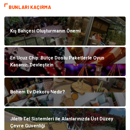
BUNLARI KAÇIRMA
Kış Bahçesi Oluşturmanın Önemi
En Ucuz Chip: Bütçe Dostu Paketlerle Oyun
Kasanızı Devleştirin
Bohem Ev Dekoru Nedir?
Jiletli Tel Sistemleri ile Alanlarınızda Üst Düzey
Çevre Güvenliği