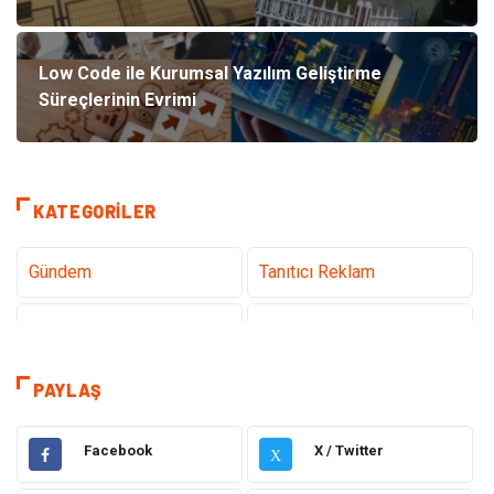
Low Code ile Kurumsal Yazılım Geliştirme
Süreçlerinin Evrimi
KATEGORILER
Gündem
Tanıtıcı Reklam
Teknoloji
Sağlık
Dekorasyon
Eğitim & Kariyer
PAYLAŞ
Gıda
Elektrik Elektronik
Facebook
X / Twitter
X