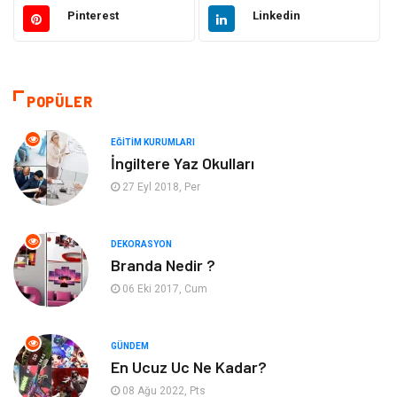
Bilgisayar ve Yazılım
Alışveriş
Pinterest
Linkedin
Ulaşım ve Taşımacılık
Makine
Hukuk
Giyim
POPÜLER
Otomotiv
Turizm
EĞITIM KURUMLARI
İngiltere Yaz Okulları
Yapı İnşaat
Güzellik
27 Eyl 2018, Per
Tatil
Eğlence
DEKORASYON
Branda Nedir ?
Bahçe Ev
Maden ve Metal
06 Eki 2017, Cum
Hizmet
Eğitim Kurumları
GÜNDEM
Organizasyon
Plastik
En Ucuz Uc Ne Kadar?
08 Ağu 2022, Pts