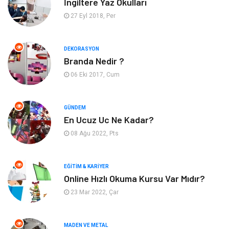
İngiltere Yaz Okulları
Yapı İnşaat
Güzellik
27 Eyl 2018, Per
Tatil
Eğlence
DEKORASYON
Branda Nedir ?
Bahçe Ev
Maden ve Metal
06 Eki 2017, Cum
Hizmet
Eğitim Kurumları
GÜNDEM
Organizasyon
Plastik
En Ucuz Uc Ne Kadar?
08 Ağu 2022, Pts
Emlak
Tekstil
EĞITIM & KARIYER
Finans & Ekonomi
Mobilya
Online Hızlı Okuma Kursu Var Mıdır?
23 Mar 2022, Çar
Endüstriyel Ürünler
Ambalaj
Aksesuar
İnternet
MADEN VE METAL