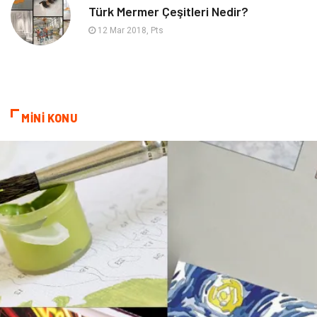
Türk Mermer Çeşitleri Nedir?
Nakliyat
Hediyelik Eşya
12 Mar 2018, Pts
Bebek Giyim
Alüminyum
Cam
Bilişim
MİNİ KONU
Telekomünikasyon
Dernekler ve Birlikler
Kiralama Servisleri
Markalar
Çadır
Kına Gecesi
Spor Malzemeleri
Basın Yayın
Moda
İthalat İhracat
Bakım