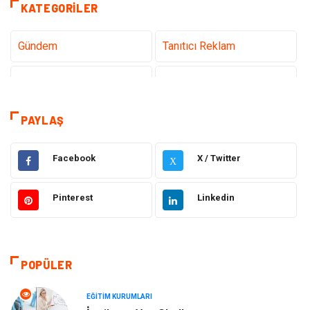
KATEGORILER
Gündem
Tanıtıcı Reklam
Teknoloji
Sağlık
Dekorasyon
Eğitim & Kariyer
PAYLAŞ
Gıda
Elektrik Elektronik
Facebook
X / Twitter
X
Bilgisayar ve Yazılım
Alışveriş
Pinterest
Linkedin
Ulaşım ve Taşımacılık
Makine
Hukuk
Giyim
POPÜLER
Otomotiv
Turizm
EĞITIM KURUMLARI