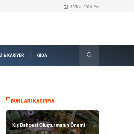
Bohem Ev Dekoru Nedir?
30 Tem 2026, Per
M & KARIYER
GIDA
BUNLARI KAÇIRMA
Kış Bahçesi Oluşturmanın Önemi