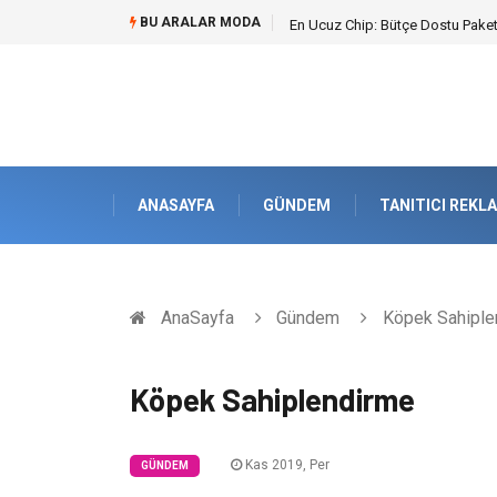
BU ARALAR MODA
En Ucuz Chip: Bütçe Dostu Paketl
ANASAYFA
GÜNDEM
TANITICI REKL
AnaSayfa
Gündem
Köpek Sahiple
Köpek Sahiplendirme
Kas 2019, Per
GÜNDEM