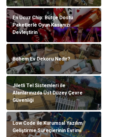
En Ucuz Chip: Bütçe Dostu
Paketlerle Oyun Kasanızı
Devleştirin
Bohem Ev Dekoru Nedir?
Jiletli Tel Sistemleri ile
Alanlarınızda Üst Düzey Çevre
Güvenliği
Low Code ile Kurumsal Yazılım
Geliştirme Süreçlerinin Evrimi