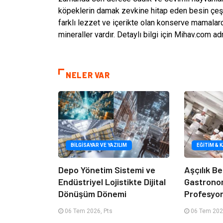
köpeklerin damak zevkine hitap eden besin çeşitl
farklı lezzet ve içerikte olan konserve mamalar
mineraller vardır. Detaylı bilgi için Mihav.com ad
NELER VAR
BILGISAYAR VE YAZILIM
EĞITIM & 
Depo Yönetim Sistemi ve
Aşçılık Be
Endüstriyel Lojistikte Dijital
Gastrono
Dönüşüm Dönemi
Profesyon
06 Tem 2026, Pts
06 Tem 202