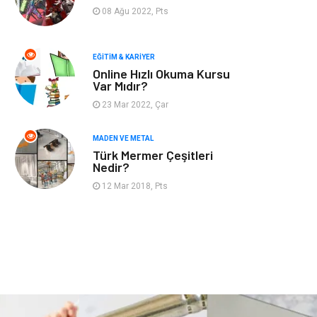
Finans & Ekonomi
Mobilya
08 Ağu 2022, Pts
Endüstriyel
Ambalaj
Ürünler
EĞITIM & KARIYER
Online Hızlı Okuma Kursu
Var Mıdır?
Aksesuar
İnternet
23 Mar 2022, Çar
Nakliyat
Hediyelik Eşya
MADEN VE METAL
Türk Mermer Çeşitleri
Bebek Giyim
Alüminyum
Nedir?
12 Mar 2018, Pts
Cam
Bilişim
Telekomünikasyon
Dernekler ve
Birlikler
Kiralama
Markalar
Servisleri