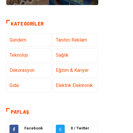
KATEGORILER
Gündem
Tanıtıcı Reklam
Teknoloji
Sağlık
Dekorasyon
Eğitim & Kariyer
Gıda
Elektrik Elektronik
Bilgisayar ve
Alışveriş
Yazılım
PAYLAŞ
Ulaşım ve
Makine
Facebook
X / Twitter
Taşımacılık
X