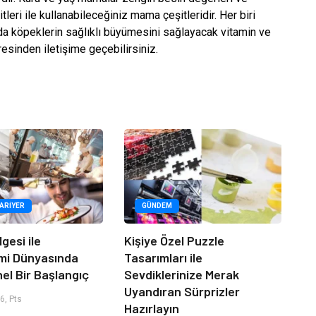
eri ile kullanabileceğiniz mama çeşitleridir. Her biri
da köpeklerin sağlıklı büyümesini sağlayacak vitamin ve
resinden iletişime geçebilirsiniz.
KARIYER
GÜNDEM
lgesi ile
Kişiye Özel Puzzle
mi Dünyasında
Tasarımları ile
el Bir Başlangıç
Sevdiklerinize Merak
Uyandıran Sürprizler
6, Pts
Hazırlayın