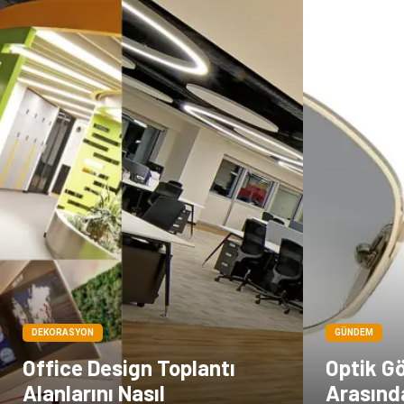
DEKORASYON
GÜNDEM
Office Design Toplantı
Optik Gö
Alanlarını Nasıl
Arasınd