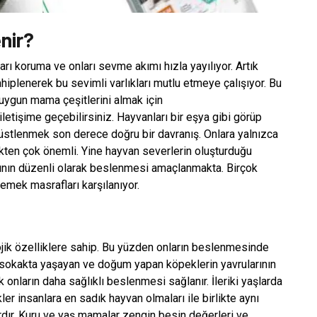
nir?
arı koruma ve onları sevme akımı hızla yayılıyor. Artık
iplenerek bu sevimli varlıkları mutlu etmeye çalışıyor. Bu
 uygun mama çeşitlerini almak için
iletişime geçebilirsiniz. Hayvanları bir eşya gibi görüp
 üstlenmek son derece doğru bir davranış. Onlara yalnızca
kten çok önemli. Yine hayvan severlerin oluşturduğu
rının düzenli olarak beslenmesi amaçlanmakta. Birçok
yemek masrafları karşılanıyor.
ojik özelliklere sahip. Bu yüzden onların beslenmesinde
e sokakta yaşayan ve doğum yapan köpeklerin yavrularının
nların daha sağlıklı beslenmesi sağlanır. İleriki yaşlarda
r insanlara en sadık hayvan olmaları ile birlikte aynı
ır. Kuru ve yaş mamalar zengin besin değerleri ve