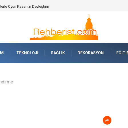
erle Oyun Kasanızı Devleştirin
AM
TEKNOLOJI
SAĞLIK
DEKORASYON
EĞITI
ndirme