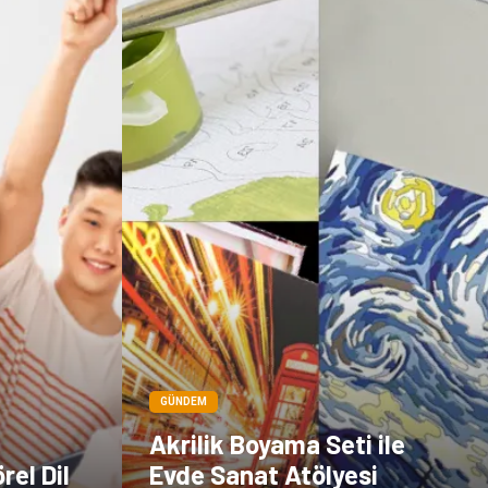
Çadır
Kına Gecesi
Spor Malzemeleri
Basın Yayın
Moda
İthalat İhracat
Bakım
GÜNDEM
Akrilik Boyama Seti ile
rel Dil
Evde Sanat Atölyesi