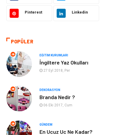
Hukuk
Giyim
Pinterest
Linkedin
Otomotiv
Turizm
POPÜLER
Yapı İnşaat
Güzellik
EĞITIM KURUMLARI
Tatil
Eğlence
İngiltere Yaz Okulları
27 Eyl 2018, Per
Bahçe Ev
Maden ve Metal
Hizmet
Eğitim Kurumları
DEKORASYON
Branda Nedir ?
Organizasyon
Plastik
06 Eki 2017, Cum
Emlak
Tekstil
GÜNDEM
En Ucuz Uc Ne Kadar?