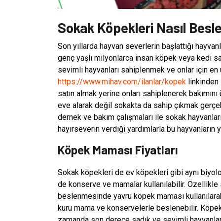
Sokak Köpekleri Nasıl Besle
Son yıllarda hayvan severlerin başlattığı hayvanl
genç yaşlı milyonlarca insan köpek veya kedi sah
sevimli hayvanları sahiplenmek ve onlar için en
https://www.mihav.com/ilanlar/kopek
linkinden 
satın almak yerine onları sahiplenerek bakımını
eve alarak değil sokakta da sahip çıkmak gerçe
dernek ve bakım çalışmaları ile sokak hayvanla
hayırseverin verdiği yardımlarla bu hayvanların 
Köpek Maması Fiyatları
Sokak köpekleri de ev köpekleri gibi aynı biyol
de konserve ve mamalar kullanılabilir. Özellikl
beslenmesinde yavru köpek maması kullanılarak o
kuru mama ve konservelerle beslenebilir. Köpekle
zamanda son derece sadık ve sevimli hayvanlard