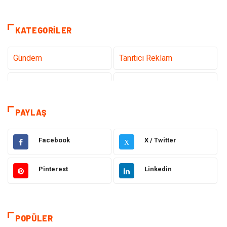
KATEGORILER
Gündem
Tanıtıcı Reklam
Teknoloji
Sağlık
Dekorasyon
Eğitim & Kariyer
PAYLAŞ
Gıda
Elektrik Elektronik
Facebook
X / Twitter
X
Bilgisayar ve Yazılım
Alışveriş
Pinterest
Linkedin
Ulaşım ve Taşımacılık
Makine
Hukuk
Giyim
POPÜLER