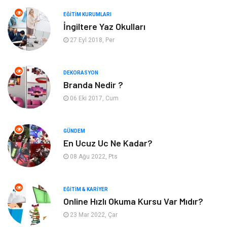
Otomotiv
Turizm
EĞITIM KURUMLARI
İngiltere Yaz Okulları
Yapı İnşaat
Güzellik
27 Eyl 2018, Per
Tatil
Eğlence
DEKORASYON
Branda Nedir ?
Bahçe Ev
Maden ve Metal
06 Eki 2017, Cum
Hizmet
Eğitim Kurumları
GÜNDEM
Organizasyon
Plastik
En Ucuz Uc Ne Kadar?
08 Ağu 2022, Pts
Emlak
Tekstil
EĞITIM & KARIYER
Finans & Ekonomi
Mobilya
Online Hızlı Okuma Kursu Var Mıdır?
23 Mar 2022, Çar
Endüstriyel Ürünler
Ambalaj