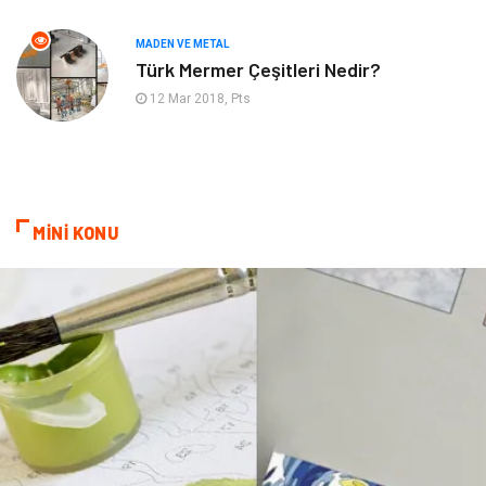
Aksesuar
İnternet
MADEN VE METAL
Türk Mermer Çeşitleri Nedir?
Nakliyat
Hediyelik Eşya
12 Mar 2018, Pts
Bebek Giyim
Alüminyum
Cam
Bilişim
MİNİ KONU
Telekomünikasyon
Dernekler ve Birlikler
Kiralama Servisleri
Markalar
Çadır
Kına Gecesi
Spor Malzemeleri
Basın Yayın
Moda
İthalat İhracat