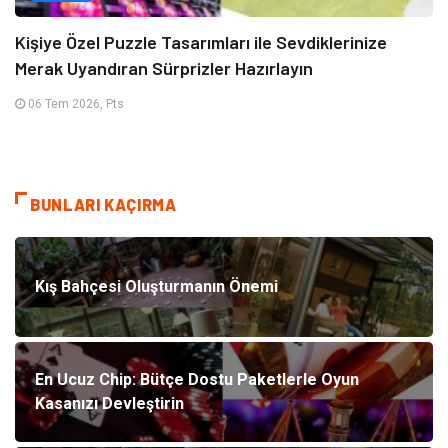
Kişiye Özel Puzzle Tasarımları ile Sevdiklerinize
Merak Uyandıran Sürprizler Hazırlayın
06 Tem 2026, Pts
BUNLARI KAÇIRMA
Kış Bahçesi Oluşturmanın Önemi
En Ucuz Chip: Bütçe Dostu Paketlerle Oyun
Kasanızı Devleştirin