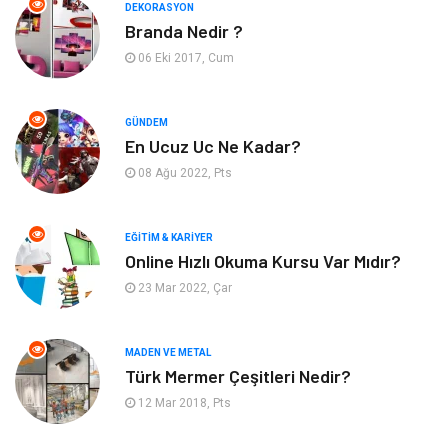
DEKORASYON
Branda Nedir ?
Bahçe Ev
Maden ve Metal
06 Eki 2017, Cum
Hizmet
Eğitim Kurumları
GÜNDEM
Organizasyon
Plastik
En Ucuz Uc Ne Kadar?
08 Ağu 2022, Pts
Emlak
Tekstil
EĞITIM & KARIYER
Finans & Ekonomi
Mobilya
Online Hızlı Okuma Kursu Var Mıdır?
23 Mar 2022, Çar
Endüstriyel Ürünler
Ambalaj
Aksesuar
İnternet
MADEN VE METAL
Türk Mermer Çeşitleri Nedir?
Nakliyat
Hediyelik Eşya
12 Mar 2018, Pts