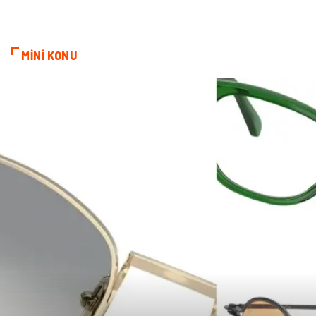
Bebek Giyim
Alüminyum
Cam
Bilişim
MİNİ KONU
Telekomünikasyon
Dernekler ve Birlikler
Kiralama Servisleri
Markalar
Çadır
Kına Gecesi
Spor Malzemeleri
Basın Yayın
Moda
İthalat İhracat
Bakım