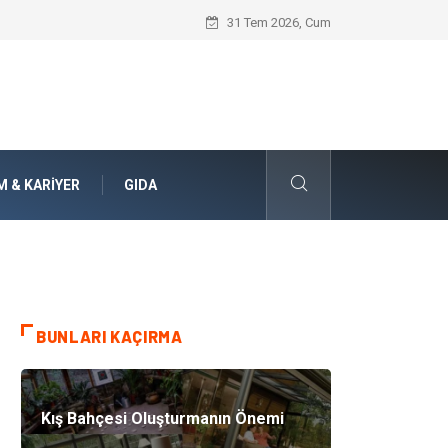
Jiletli Tel Sistemleri ile Alanlarınızda Ü
31 Tem 2026, Cum
M & KARIYER
GIDA
BUNLARI KAÇIRMA
Kış Bahçesi Oluşturmanın Önemi