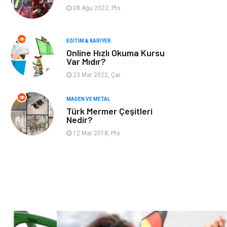
Finans & Ekonomi
Mobilya
08 Ağu 2022, Pts
Endüstriyel
Ambalaj
Ürünler
EĞITIM & KARIYER
Online Hızlı Okuma Kursu
Var Mıdır?
Aksesuar
İnternet
23 Mar 2022, Çar
Nakliyat
Hediyelik Eşya
MADEN VE METAL
Türk Mermer Çeşitleri
Bebek Giyim
Alüminyum
Nedir?
12 Mar 2018, Pts
Cam
Bilişim
Telekomünikasyon
Dernekler ve
Birlikler
Kiralama
Markalar
Servisleri