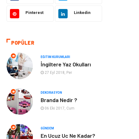
Hukuk
Giyim
Pinterest
Linkedin
Otomotiv
Turizm
POPÜLER
Yapı İnşaat
Güzellik
EĞITIM KURUMLARI
Tatil
Eğlence
İngiltere Yaz Okulları
27 Eyl 2018, Per
Bahçe Ev
Maden ve Metal
Hizmet
Eğitim Kurumları
DEKORASYON
Branda Nedir ?
Organizasyon
Plastik
06 Eki 2017, Cum
Emlak
Tekstil
GÜNDEM
En Ucuz Uc Ne Kadar?