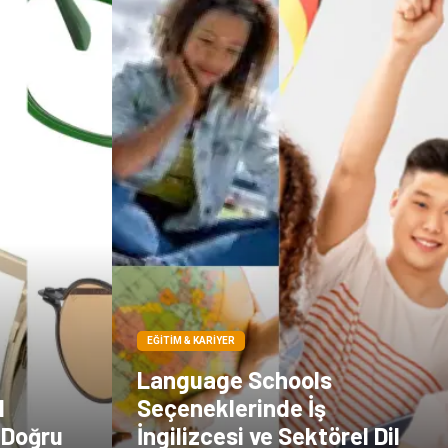
Çadır
Kına Gecesi
Spor Malzemeleri
Basın Yayın
Moda
İthalat İhracat
Bakım
EĞITIM & KARIYER
Language Schools
l
Seçeneklerinde İş
 Doğru
İngilizcesi ve Sektörel Dil