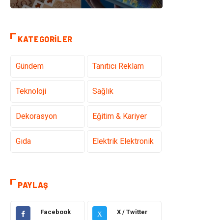
KATEGORILER
Gündem
Tanıtıcı Reklam
Teknoloji
Sağlık
Dekorasyon
Eğitim & Kariyer
Gıda
Elektrik Elektronik
Bilgisayar ve
Alışveriş
Yazılım
PAYLAŞ
Ulaşım ve
Makine
Facebook
X / Twitter
Taşımacılık
X