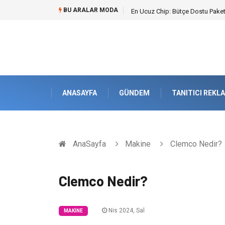
BU ARALAR MODA
Bohem Ev Dekoru Nedir?
ANASAYFA
GÜNDEM
TANITICI REKL
AnaSayfa
Makine
Clemco Nedir?
Clemco Nedir?
Nis 2024, Sal
MAKINE