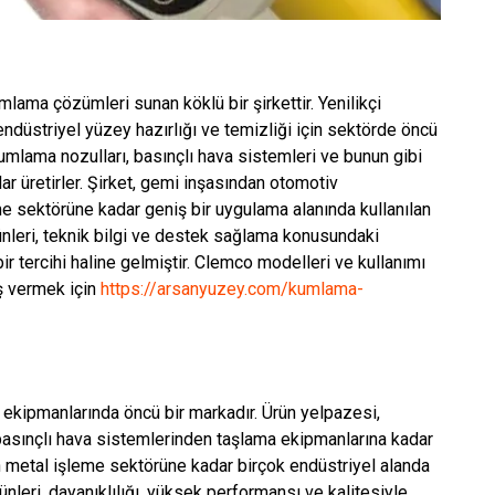
ama çözümleri sunan köklü bir şirkettir. Yenilikçi
endüstriyel yüzey hazırlığı ve temizliği için sektörde öncü
umlama nozulları, basınçlı hava sistemleri ve bunun gibi
ar üretirler. Şirket, gemi inşasından otomotiv
e sektörüne kadar geniş bir uygulama alanında kullanılan
rünleri, teknik bilgi ve destek sağlama konusundaki
 bir tercihi haline gelmiştir. Clemco modelleri ve kullanımı
iş vermek için
https://arsanyuzey.com/kumlama-
ekipmanlarında öncü bir markadır. Ürün yelpazesi,
asınçlı hava sistemlerinden taşlama ekipmanlarına kadar
an metal işleme sektörüne kadar birçok endüstriyel alanda
rünleri, dayanıklılığı, yüksek performansı ve kalitesiyle