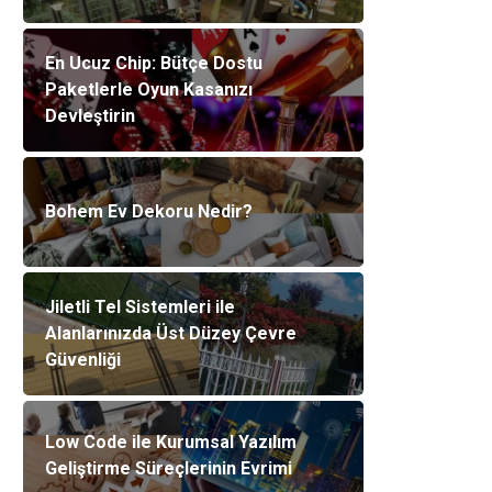
En Ucuz Chip: Bütçe Dostu
Paketlerle Oyun Kasanızı
Devleştirin
Bohem Ev Dekoru Nedir?
Jiletli Tel Sistemleri ile
Alanlarınızda Üst Düzey Çevre
Güvenliği
Low Code ile Kurumsal Yazılım
Geliştirme Süreçlerinin Evrimi