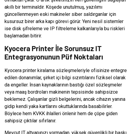
akıllı bir terminaldir. Köşede unutulmuş, yazılımı
güncellenmeyen eski makineler siber saldırganlar için
kusursuz birer arka kapı görevi görür. Yeni nesil sistemler
ise disk şifreleme ve IP filtreleme kalkanlarıyla bu riskleri
başlamadan bitirir.
Kyocera Printer İle Sorunsuz IT
Entegrasyonunun Püf Noktaları
Kyocera printer kiralama sözleşmeleriyle ofisinize entegre
edilen donanımlar, şirket içi bilgi sızıntılarını fiziksel olarak
da engeller. İnsan kaynaklarının bastığı özel sözleşmeler
veya maaş bordroları makinenin tepsisinde sahipsizce
beklemez. Çalışanlar gizli belgelerini, ancak cihazın yanına
gidip kendi yaka kartlarını okuttuklarında basabilirler.
Böylece hem KVKK ihlalleri önlenir hem de çöpe giden
sahipsiz çıktılar sıfırlanır.
Mevcut IT altyapınızı yormadan, yüksek güvenlikli bir baskı