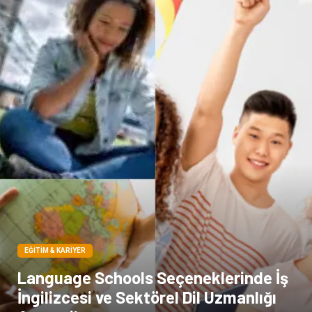
Kiralama Servisleri
Markalar
Çadır
Kına Gecesi
Spor Malzemeleri
Basın Yayın
Moda
İthalat İhracat
Bakım
EĞITIM & KARIYER
Language Schools Seçeneklerinde İş
İngilizcesi ve Sektörel Dil Uzmanlığı