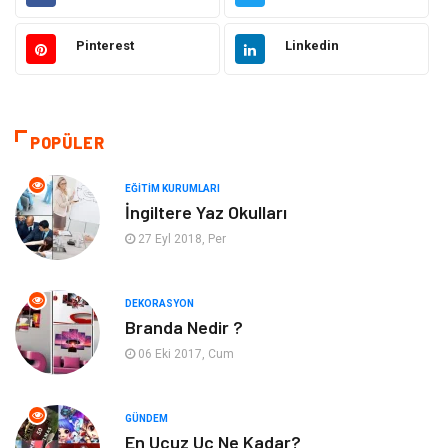
Bilgisayar ve Yazılım
Alışveriş
Pinterest
Linkedin
Ulaşım ve Taşımacılık
Makine
Hukuk
Giyim
POPÜLER
Otomotiv
Turizm
EĞITIM KURUMLARI
İngiltere Yaz Okulları
Yapı İnşaat
Güzellik
27 Eyl 2018, Per
Tatil
Eğlence
DEKORASYON
Branda Nedir ?
Bahçe Ev
Maden ve Metal
06 Eki 2017, Cum
Hizmet
Eğitim Kurumları
GÜNDEM
Organizasyon
Plastik
En Ucuz Uc Ne Kadar?