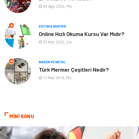
08 Ağu 2022, Pts
Emlak
Tekstil
EĞITIM & KARIYER
Finans & Ekonomi
Mobilya
Online Hızlı Okuma Kursu Var Mıdır?
23 Mar 2022, Çar
Endüstriyel Ürünler
Ambalaj
Aksesuar
İnternet
MADEN VE METAL
Türk Mermer Çeşitleri Nedir?
Nakliyat
Hediyelik Eşya
12 Mar 2018, Pts
Bebek Giyim
Alüminyum
Cam
Bilişim
MİNİ KONU
Telekomünikasyon
Dernekler ve Birlikler