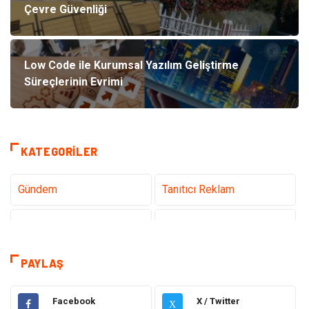
Çevre Güvenliği
Low Code ile Kurumsal Yazılım Geliştirme
Süreçlerinin Evrimi
KATEGORILER
Gündem
Tanıtıcı Reklam
Teknoloji
Sağlık
Dekorasyon
Eğitim & Kariyer
PAYLAŞ
Gıda
Elektrik Elektronik
Facebook
X / Twitter
X