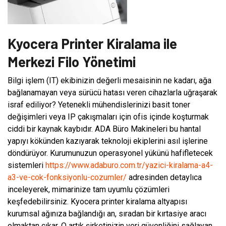
Kyocera Printer Kiralama ile
Merkezi Filo Yönetimi
Bilgi işlem (IT) ekibinizin değerli mesaisinin ne kadarı, ağa
bağlanamayan veya sürücü hatası veren cihazlarla uğraşarak
israf ediliyor? Yetenekli mühendislerinizi basit toner
değişimleri veya IP çakışmaları için ofis içinde koşturmak
ciddi bir kaynak kaybıdır. ADA Büro Makineleri bu hantal
yapıyı kökünden kazıyarak teknoloji ekiplerini asıl işlerine
döndürüyor. Kurumunuzun operasyonel yükünü hafifletecek
sistemleri
https://www.adaburo.com.tr/yazici-kiralama-a4-
a3-ve-cok-fonksiyonlu-cozumler/
adresinden detaylıca
inceleyerek, mimarinize tam uyumlu çözümleri
keşfedebilirsiniz. Kyocera printer kiralama altyapısı
kurumsal ağınıza bağlandığı an, sıradan bir kırtasiye aracı
olmaktan çıkar. O artık şirketinizin veri güvenliğini sağlayan