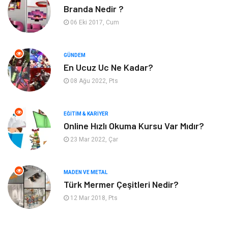
Branda Nedir ?
Bahçe Ev
Maden ve Metal
06 Eki 2017, Cum
Hizmet
Eğitim Kurumları
GÜNDEM
Organizasyon
Plastik
En Ucuz Uc Ne Kadar?
08 Ağu 2022, Pts
Emlak
Tekstil
EĞITIM & KARIYER
Finans & Ekonomi
Mobilya
Online Hızlı Okuma Kursu Var Mıdır?
23 Mar 2022, Çar
Endüstriyel Ürünler
Ambalaj
Aksesuar
İnternet
MADEN VE METAL
Türk Mermer Çeşitleri Nedir?
Nakliyat
Hediyelik Eşya
12 Mar 2018, Pts
Bebek Giyim
Alüminyum