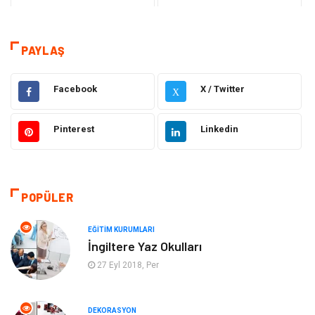
Teknoloji
Sağlık
Dekorasyon
Eğitim & Kariyer
PAYLAŞ
Gıda
Elektrik Elektronik
Facebook
X / Twitter
X
Bilgisayar ve Yazılım
Alışveriş
Pinterest
Linkedin
Ulaşım ve Taşımacılık
Makine
Hukuk
Giyim
POPÜLER
Otomotiv
Turizm
EĞITIM KURUMLARI
İngiltere Yaz Okulları
Yapı İnşaat
Güzellik
27 Eyl 2018, Per
Tatil
Eğlence
DEKORASYON