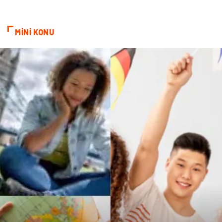
Cam
Bilişim
MİNİ KONU
Telekomünikasyon
Dernekler ve Birlikler
Kiralama Servisleri
Markalar
Çadır
Kına Gecesi
Spor Malzemeleri
Basın Yayın
Moda
İthalat İhracat
Bakım