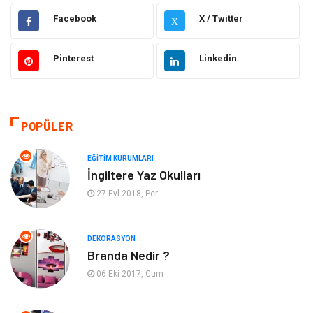
Gıda
Elektrik Elektronik
Facebook
X / Twitter
X
Bilgisayar ve Yazılım
Alışveriş
Pinterest
Linkedin
Ulaşım ve Taşımacılık
Makine
Hukuk
Giyim
POPÜLER
Otomotiv
Turizm
EĞITIM KURUMLARI
İngiltere Yaz Okulları
Yapı İnşaat
Güzellik
27 Eyl 2018, Per
Tatil
Eğlence
DEKORASYON
Branda Nedir ?
Bahçe Ev
Maden ve Metal
06 Eki 2017, Cum
Hizmet
Eğitim Kurumları