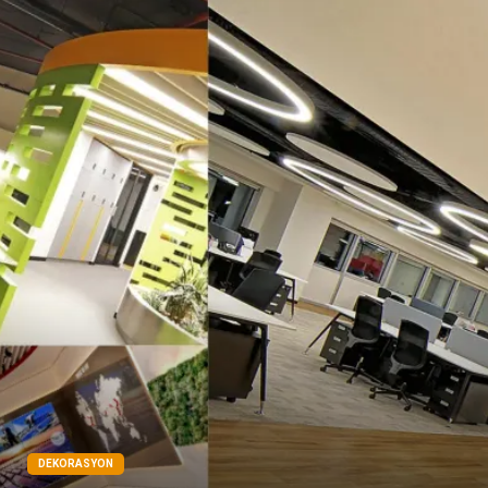
Kiralama Servisleri
Markalar
Çadır
Kına Gecesi
Spor Malzemeleri
Basın Yayın
Moda
İthalat İhracat
Bakım
DEKORASYON