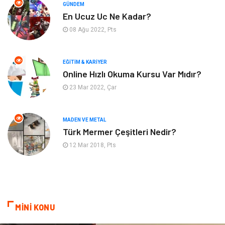
GÜNDEM
Organizasyon
Plastik
En Ucuz Uc Ne Kadar?
08 Ağu 2022, Pts
Emlak
Tekstil
EĞITIM & KARIYER
Finans & Ekonomi
Mobilya
Online Hızlı Okuma Kursu Var Mıdır?
23 Mar 2022, Çar
Endüstriyel Ürünler
Ambalaj
Aksesuar
İnternet
MADEN VE METAL
Türk Mermer Çeşitleri Nedir?
Nakliyat
Hediyelik Eşya
12 Mar 2018, Pts
Bebek Giyim
Alüminyum
Cam
Bilişim
MİNİ KONU
Telekomünikasyon
Dernekler ve Birlikler