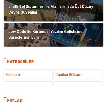
Jiletli Tel Sistemleri ile Alanlarınızda Üst Düzey
Çevre Güvenliği
Low Code ile Kurumsal Yazılım Geliştirme
Süreçlerinin Evrimi
KATEGORILER
Gündem
Tanıtıcı Reklam
Teknoloji
Sağlık
Dekorasyon
Eğitim & Kariyer
PAYLAŞ