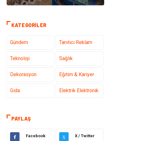
KATEGORILER
Gündem
Tanıtıcı Reklam
Teknoloji
Sağlık
Dekorasyon
Eğitim & Kariyer
Gıda
Elektrik Elektronik
Bilgisayar ve
Alışveriş
Yazılım
PAYLAŞ
Ulaşım ve
Makine
Facebook
X / Twitter
Taşımacılık
X