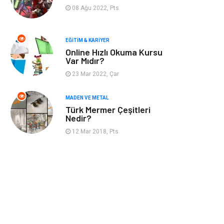
Finans & Ekonomi
Mobilya
08 Ağu 2022, Pts
Endüstriyel
Ambalaj
Ürünler
EĞITIM & KARIYER
Online Hızlı Okuma Kursu
Var Mıdır?
Aksesuar
İnternet
23 Mar 2022, Çar
Nakliyat
Hediyelik Eşya
MADEN VE METAL
Türk Mermer Çeşitleri
Bebek Giyim
Alüminyum
Nedir?
12 Mar 2018, Pts
Cam
Bilişim
Telekomünikasyon
Dernekler ve
Birlikler
Kiralama
Markalar
Servisleri