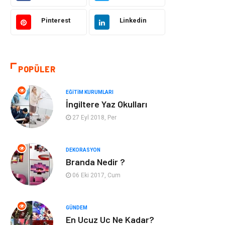
Hukuk
Giyim
Pinterest
Linkedin
Otomotiv
Turizm
POPÜLER
Yapı İnşaat
Güzellik
EĞITIM KURUMLARI
Tatil
Eğlence
İngiltere Yaz Okulları
27 Eyl 2018, Per
Bahçe Ev
Maden ve Metal
Hizmet
Eğitim Kurumları
DEKORASYON
Branda Nedir ?
Organizasyon
Plastik
06 Eki 2017, Cum
Emlak
Tekstil
GÜNDEM
En Ucuz Uc Ne Kadar?