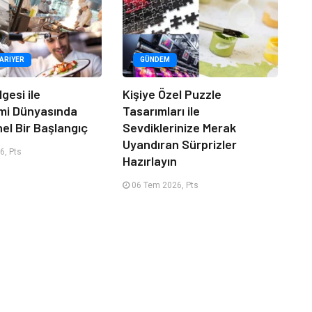
KARIYER
GÜNDEM
lgesi ile
Kişiye Özel Puzzle
mi Dünyasında
Tasarımları ile
el Bir Başlangıç
Sevdiklerinize Merak
Uyandıran Sürprizler
6, Pts
Hazırlayın
06 Tem 2026, Pts