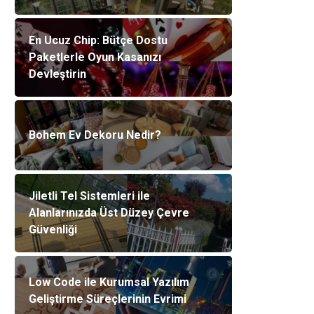
En Ucuz Chip: Bütçe Dostu
Paketlerle Oyun Kasanızı
Devleştirin
Bohem Ev Dekoru Nedir?
Jiletli Tel Sistemleri ile
Alanlarınızda Üst Düzey Çevre
Güvenliği
Low Code ile Kurumsal Yazılım
Geliştirme Süreçlerinin Evrimi