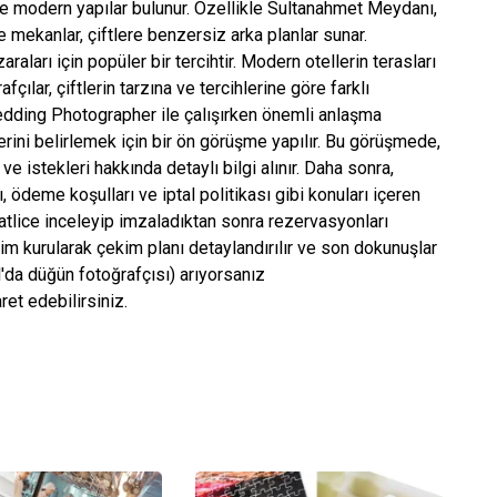
r ve modern yapılar bulunur. Özellikle Sultanahmet Meydanı,
e mekanlar, çiftlere benzersiz arka planlar sunar.
raları için popüler bir tercihtir. Modern otellerin terasları
fçılar, çiftlerin tarzına ve tercihlerine göre farklı
 Wedding Photographer ile çalışırken önemli anlaşma
ilerini belirlemek için bir ön görüşme yapılır. Bu görüşmede,
 ve istekleri hakkında detaylı bilgi alınır. Daha sonra,
, ödeme koşulları ve iptal politikası gibi konuları içeren
katlice inceleyip imzaladıktan sonra rezervasyonları
şim kurularak çekim planı detaylandırılır ve son dokunuşlar
'da düğün fotoğrafçısı) arıyorsanız
et edebilirsiniz.