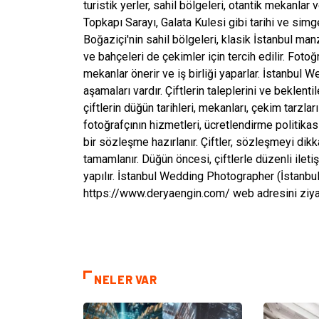
turistik yerler, sahil bölgeleri, otantik mekanla
Topkapı Sarayı, Galata Kulesi gibi tarihi ve simg
Boğaziçi'nin sahil bölgeleri, klasik İstanbul manza
ve bahçeleri de çekimler için tercih edilir. Fotoğra
mekanlar önerir ve iş birliği yaparlar. İstanbul
aşamaları vardır. Çiftlerin taleplerini ve beklent
çiftlerin düğün tarihleri, mekanları, çekim tarzları
fotoğrafçının hizmetleri, ücretlendirme politikası
bir sözleşme hazırlanır. Çiftler, sözleşmeyi dik
tamamlanır. Düğün öncesi, çiftlerle düzenli ileti
yapılır. İstanbul Wedding Photographer (İstanbul
https://www.deryaengin.com/ web adresini ziyar
NELER VAR