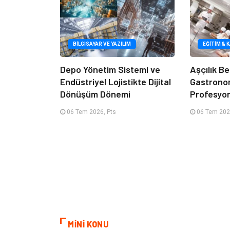
BILGISAYAR VE YAZILIM
EĞITIM & 
Depo Yönetim Sistemi ve
Aşçılık Be
Endüstriyel Lojistikte Dijital
Gastrono
Dönüşüm Dönemi
Profesyon
06 Tem 2026, Pts
06 Tem 202
MİNİ KONU