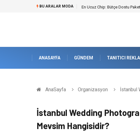
BU ARALAR MODA
En Ucuz Chip: Bütçe Dostu Paketl
ANASAYFA
GÜNDEM
TANITICI REKL
AnaSayfa
Organizasyon
İstanbul 
İstanbul Wedding Photograph
Mevsim Hangisidir?