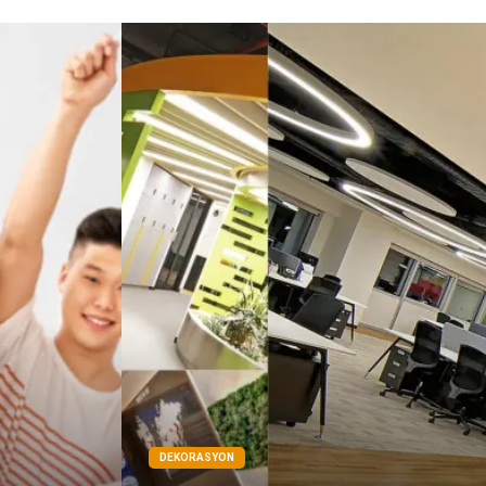
Çadır
Kına Gecesi
Spor Malzemeleri
Basın Yayın
Moda
İthalat İhracat
Bakım
DEKORASYON