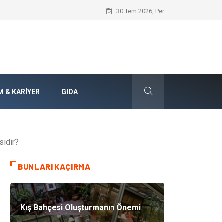
Bohem Ev Dekoru Nedir?
30 Tem 2026, Per
M & KARIYER
GIDA
sidir?
BUNLARI KAÇIRMA
Kış Bahçesi Oluşturmanın Önemi