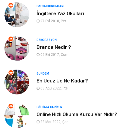
Otomotiv
Turizm
EĞITIM KURUMLARI
İngiltere Yaz Okulları
Yapı İnşaat
Güzellik
27 Eyl 2018, Per
Tatil
Eğlence
DEKORASYON
Branda Nedir ?
Bahçe Ev
Maden ve Metal
06 Eki 2017, Cum
Hizmet
Eğitim Kurumları
GÜNDEM
Organizasyon
Plastik
En Ucuz Uc Ne Kadar?
08 Ağu 2022, Pts
Emlak
Tekstil
EĞITIM & KARIYER
Finans & Ekonomi
Mobilya
Online Hızlı Okuma Kursu Var Mıdır?
23 Mar 2022, Çar
Endüstriyel Ürünler
Ambalaj