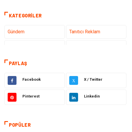
KATEGORILER
Gündem
Tanıtıcı Reklam
Teknoloji
Sağlık
Dekorasyon
Eğitim & Kariyer
PAYLAŞ
Gıda
Elektrik Elektronik
Facebook
X / Twitter
X
Bilgisayar ve Yazılım
Alışveriş
Pinterest
Linkedin
Ulaşım ve Taşımacılık
Makine
Hukuk
Giyim
POPÜLER