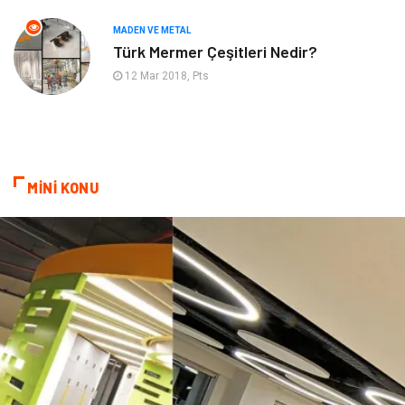
Aksesuar
İnternet
MADEN VE METAL
Türk Mermer Çeşitleri Nedir?
Nakliyat
Hediyelik Eşya
12 Mar 2018, Pts
Bebek Giyim
Alüminyum
Cam
Bilişim
MİNİ KONU
Telekomünikasyon
Dernekler ve Birlikler
Kiralama Servisleri
Markalar
Çadır
Kına Gecesi
Spor Malzemeleri
Basın Yayın
Moda
İthalat İhracat