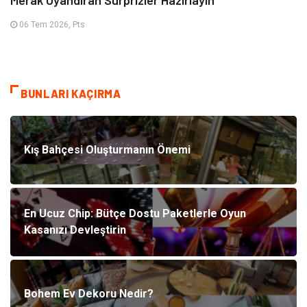
Merak Uyandıran Sürprizler Hazırlayın
06 Tem 2026, Pts
BUNLARI KAÇIRMA
Kış Bahçesi Oluşturmanın Önemi
En Ucuz Chip: Bütçe Dostu Paketlerle Oyun
Kasanızı Devleştirin
Bohem Ev Dekoru Nedir?