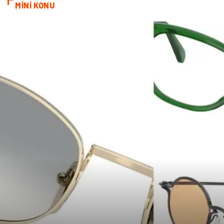
MİNİ KONU
Telekomünikasyon
Dernekler ve Birlikler
Kiralama Servisleri
Markalar
Çadır
Kına Gecesi
Spor Malzemeleri
Basın Yayın
Moda
İthalat İhracat
Bakım