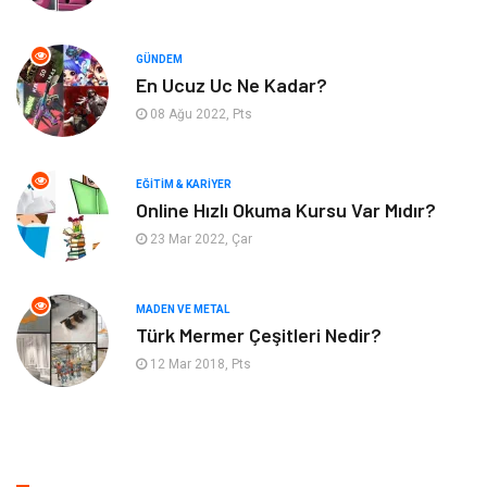
Hizmet
Eğitim Kurumları
GÜNDEM
Organizasyon
Plastik
En Ucuz Uc Ne Kadar?
08 Ağu 2022, Pts
Emlak
Tekstil
EĞITIM & KARIYER
Finans & Ekonomi
Mobilya
Online Hızlı Okuma Kursu Var Mıdır?
23 Mar 2022, Çar
Endüstriyel Ürünler
Ambalaj
Aksesuar
İnternet
MADEN VE METAL
Türk Mermer Çeşitleri Nedir?
Nakliyat
Hediyelik Eşya
12 Mar 2018, Pts
Bebek Giyim
Alüminyum
Cam
Bilişim