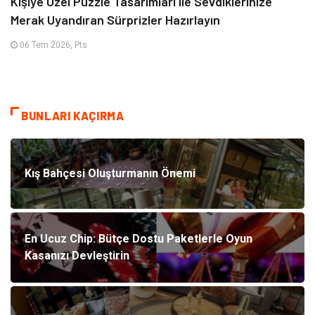
Kişiye Özel Puzzle Tasarımları ile Sevdiklerinize
Merak Uyandıran Sürprizler Hazırlayın
06 Tem 2026, Pts
BUNLARI KAÇIRMA
Kış Bahçesi Oluşturmanın Önemi
En Ucuz Chip: Bütçe Dostu Paketlerle Oyun
Kasanızı Devleştirin