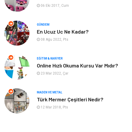
Bahçe Ev
Maden ve Metal
06 Eki 2017, Cum
Hizmet
Eğitim Kurumları
GÜNDEM
Organizasyon
Plastik
En Ucuz Uc Ne Kadar?
08 Ağu 2022, Pts
Emlak
Tekstil
EĞITIM & KARIYER
Finans & Ekonomi
Mobilya
Online Hızlı Okuma Kursu Var Mıdır?
23 Mar 2022, Çar
Endüstriyel Ürünler
Ambalaj
Aksesuar
İnternet
MADEN VE METAL
Türk Mermer Çeşitleri Nedir?
Nakliyat
Hediyelik Eşya
12 Mar 2018, Pts
Bebek Giyim
Alüminyum