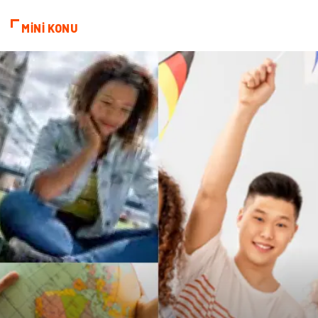
Cam
Bilişim
MİNİ KONU
Telekomünikasyon
Dernekler ve Birlikler
Kiralama Servisleri
Markalar
Çadır
Kına Gecesi
Spor Malzemeleri
Basın Yayın
Moda
İthalat İhracat
Bakım