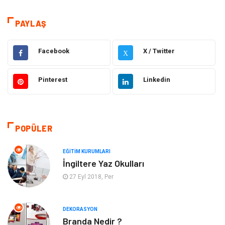
Dekorasyon
Eğitim & Kariyer
PAYLAŞ
Gıda
Elektrik Elektronik
Facebook
X / Twitter
X
Bilgisayar ve Yazılım
Alışveriş
Pinterest
Linkedin
Ulaşım ve Taşımacılık
Makine
Hukuk
Giyim
POPÜLER
Otomotiv
Turizm
EĞITIM KURUMLARI
İngiltere Yaz Okulları
Yapı İnşaat
Güzellik
27 Eyl 2018, Per
Tatil
Eğlence
DEKORASYON
Branda Nedir ?