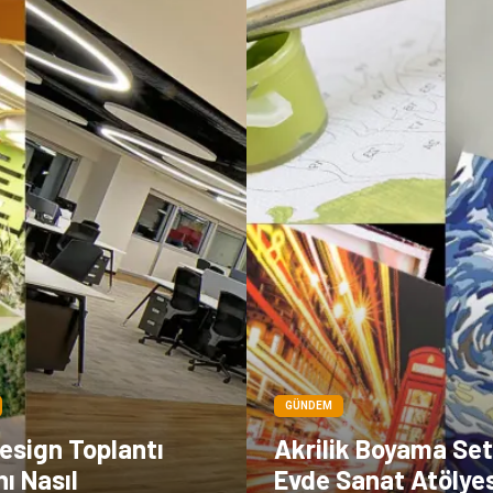
GÜNDEM
esign Toplantı
Akrilik Boyama Seti
nı Nasıl
Evde Sanat Atölyes