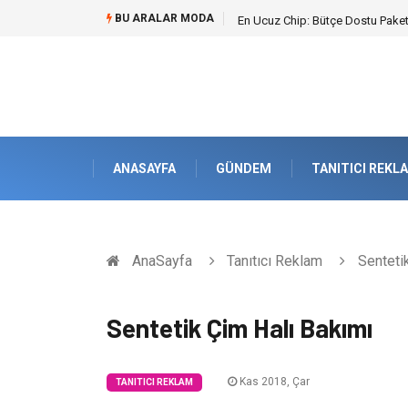
BU ARALAR MODA
En Ucuz Chip: Bütçe Dostu Paketl
ANASAYFA
GÜNDEM
TANITICI REKL
AnaSayfa
Tanıtıcı Reklam
Sentetik
Sentetik Çim Halı Bakımı
Kas 2018, Çar
TANITICI REKLAM