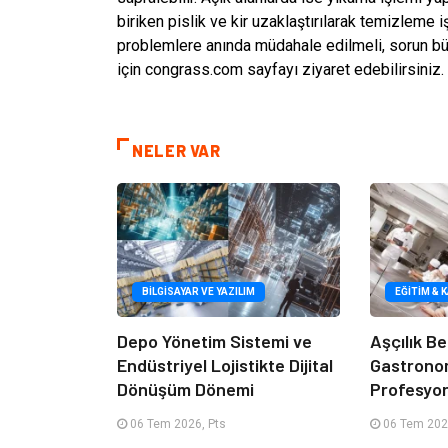
biriken pislik ve kir uzaklaştırılarak temizleme
problemlere anında müdahale edilmeli, sorun büy
için congrass.com sayfayı ziyaret edebilirsiniz.
NELER VAR
BILGISAYAR VE YAZILIM
EĞITIM & 
Depo Yönetim Sistemi ve
Aşçılık Be
Endüstriyel Lojistikte Dijital
Gastrono
Dönüşüm Dönemi
Profesyon
06 Tem 2026, Pts
06 Tem 202