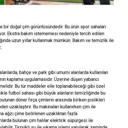
re bir doğal çim görüntüsündedir. Bu ürün spor sahaları
lıyor. Ekstra bakım istememesi nedeniyle tercih edilen
dığında uzun yıllar kullanmak mümkün. Bakım ve temizlik ile
.
 alanlarda, bahçe ve park gibi umumi alanlarda kullanılan
zemin kaplama uygulamasıdır. Üzerine düşen yabancı
emelidir. Bu tür maddeler elle toplanabileceği gibi özel
likle futbol sahası gibi büyük alanların temizliğinde bu
ulunan döner fırça çimlerin arasında biriken pislikleri
en uzaklaştırır. Bu makinaları kullanırken çim ile
na ağzı çime belirlenen uzaklıktan fazla
anlarda bulunan çim halılar elektirik süpürgesi ile
ılabilir. Tazyikli su ile yıkama işlemi yapılarak zeminde