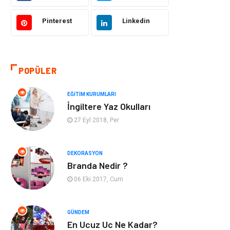
Hukuk
Giyim
Pinterest
Linkedin
Otomotiv
Turizm
POPÜLER
Yapı İnşaat
Güzellik
EĞITIM KURUMLARI
Tatil
Eğlence
İngiltere Yaz Okulları
27 Eyl 2018, Per
Bahçe Ev
Maden ve Metal
Hizmet
Eğitim Kurumları
DEKORASYON
Branda Nedir ?
Organizasyon
Plastik
06 Eki 2017, Cum
Emlak
Tekstil
GÜNDEM
En Ucuz Uc Ne Kadar?