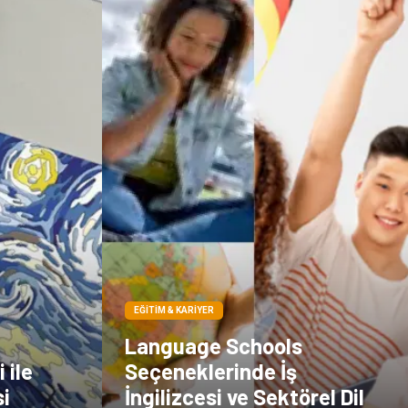
Çadır
Kına Gecesi
Spor Malzemeleri
Basın Yayın
Moda
İthalat İhracat
Bakım
EĞITIM & KARIYER
Language Schools
 ile
Seçeneklerinde İş
i
İngilizcesi ve Sektörel Dil