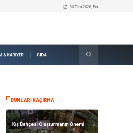
Bohem Ev Dekoru Nedir?
30 Tem 2026, Per
M & KARIYER
GIDA
BUNLARI KAÇIRMA
Kış Bahçesi Oluşturmanın Önemi