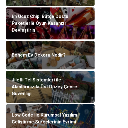
En Ucuz Chip: Bütçe Dostu
Paketlerle Oyun Kasanızı
Devleştirin
Bohem Ev Dekoru Nedir?
Jiletli Tel Sistemleri ile
Alanlarınızda Üst Düzey Çevre
Güvenliği
Low Code ile Kurumsal Yazılım
Geliştirme Süreçlerinin Evrimi