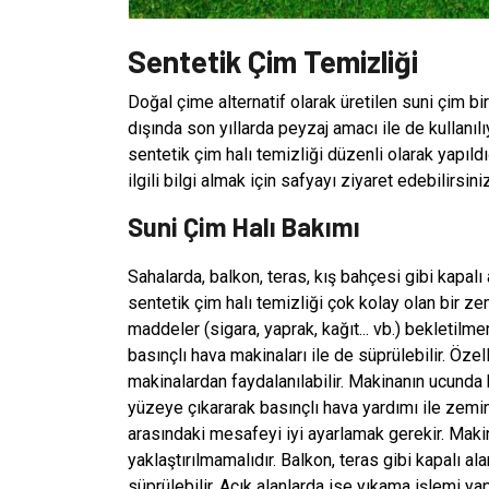
Sentetik Çim Temizliği
Doğal çime alternatif olarak üretilen suni çim bi
dışında son yıllarda peyzaj amacı ile de kullanı
sentetik çim halı temizliği düzenli olarak yapıl
ilgili bilgi almak için safyayı ziyaret edebilirsiniz
Suni Çim Halı Bakımı
Sahalarda, balkon, teras, kış bahçesi gibi kapalı
sentetik çim halı temizliği çok kolay olan bir 
maddeler (sigara, yaprak, kağıt... vb.) bekletilm
basınçlı hava makinaları ile de süprülebilir. Özel
makinalardan faydalanılabilir. Makinanın ucunda b
yüzeye çıkararak basınçlı hava yardımı ile zemind
arasındaki mesafeyi iyi ayarlamak gerekir. Maki
yaklaştırılmamalıdır. Balkon, teras gibi kapalı al
süprülebilir. Açık alanlarda ise yıkama işlemi yap