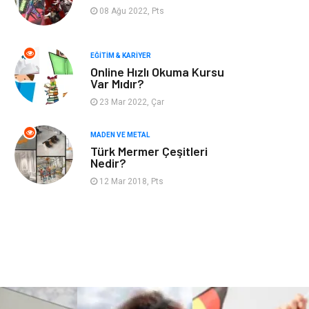
Finans & Ekonomi
Mobilya
08 Ağu 2022, Pts
Endüstriyel
Ambalaj
Ürünler
EĞITIM & KARIYER
Online Hızlı Okuma Kursu
Var Mıdır?
Aksesuar
İnternet
23 Mar 2022, Çar
Nakliyat
Hediyelik Eşya
MADEN VE METAL
Türk Mermer Çeşitleri
Bebek Giyim
Alüminyum
Nedir?
12 Mar 2018, Pts
Cam
Bilişim
Telekomünikasyon
Dernekler ve
Birlikler
Kiralama
Markalar
Servisleri