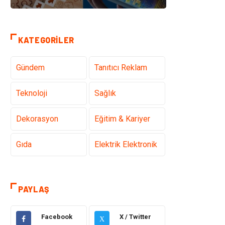
KATEGORILER
Gündem
Tanıtıcı Reklam
Teknoloji
Sağlık
Dekorasyon
Eğitim & Kariyer
Gıda
Elektrik Elektronik
Bilgisayar ve
Alışveriş
Yazılım
PAYLAŞ
Ulaşım ve
Makine
Facebook
X / Twitter
Taşımacılık
X