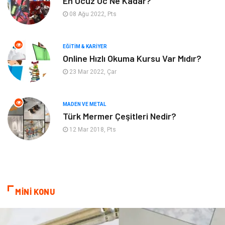
En Ucuz Uc Ne Kadar?
08 Ağu 2022, Pts
Emlak
Tekstil
EĞITIM & KARIYER
Finans & Ekonomi
Mobilya
Online Hızlı Okuma Kursu Var Mıdır?
23 Mar 2022, Çar
Endüstriyel Ürünler
Ambalaj
Aksesuar
İnternet
MADEN VE METAL
Türk Mermer Çeşitleri Nedir?
Nakliyat
Hediyelik Eşya
12 Mar 2018, Pts
Bebek Giyim
Alüminyum
Cam
Bilişim
MİNİ KONU
Telekomünikasyon
Dernekler ve Birlikler