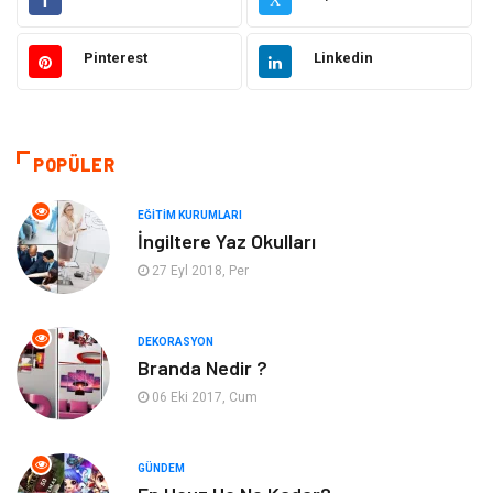
Bilgisayar ve Yazılım
Alışveriş
Pinterest
Linkedin
Ulaşım ve Taşımacılık
Makine
Hukuk
Giyim
POPÜLER
Otomotiv
Turizm
EĞITIM KURUMLARI
İngiltere Yaz Okulları
Yapı İnşaat
Güzellik
27 Eyl 2018, Per
Tatil
Eğlence
DEKORASYON
Branda Nedir ?
Bahçe Ev
Maden ve Metal
06 Eki 2017, Cum
Hizmet
Eğitim Kurumları
GÜNDEM
Organizasyon
Plastik