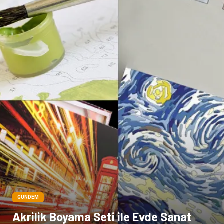
Kiralama Servisleri
Markalar
Çadır
Kına Gecesi
Spor Malzemeleri
Basın Yayın
Moda
İthalat İhracat
Bakım
GÜNDEM
Akrilik Boyama Seti ile Evde Sanat