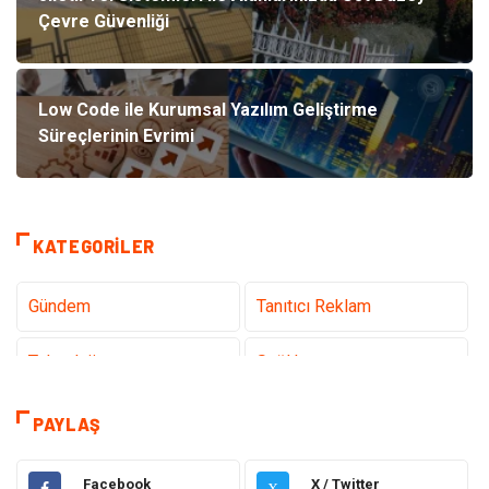
Çevre Güvenliği
Low Code ile Kurumsal Yazılım Geliştirme
Süreçlerinin Evrimi
KATEGORILER
Gündem
Tanıtıcı Reklam
Teknoloji
Sağlık
Dekorasyon
Eğitim & Kariyer
PAYLAŞ
Gıda
Elektrik Elektronik
Facebook
X / Twitter
X