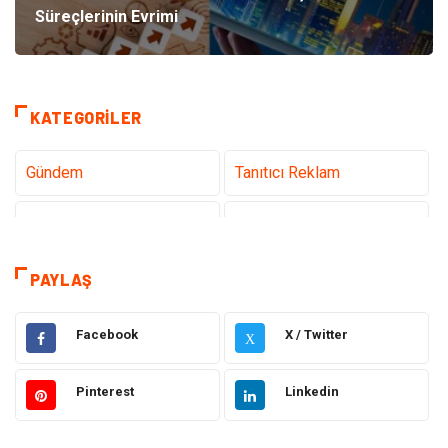
Süreçlerinin Evrimi
KATEGORILER
Gündem
Tanıtıcı Reklam
Teknoloji
Sağlık
Dekorasyon
Eğitim & Kariyer
PAYLAŞ
Gıda
Elektrik Elektronik
Facebook
X / Twitter
X
Bilgisayar ve Yazılım
Alışveriş
Pinterest
Linkedin
Ulaşım ve Taşımacılık
Makine