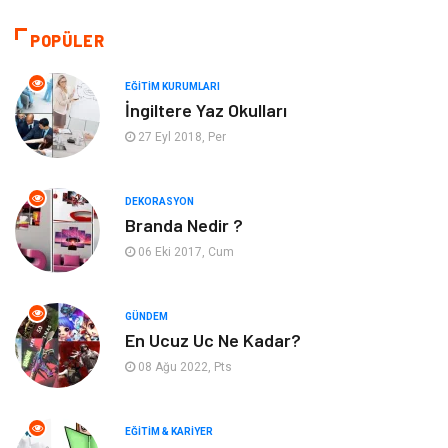
Hukuk
Giyim
POPÜLER
Otomotiv
Turizm
EĞITIM KURUMLARI
İngiltere Yaz Okulları
Yapı İnşaat
Güzellik
27 Eyl 2018, Per
Tatil
Eğlence
DEKORASYON
Branda Nedir ?
Bahçe Ev
Maden ve Metal
06 Eki 2017, Cum
Hizmet
Eğitim Kurumları
GÜNDEM
Organizasyon
Plastik
En Ucuz Uc Ne Kadar?
08 Ağu 2022, Pts
Emlak
Tekstil
EĞITIM & KARIYER
Finans & Ekonomi
Mobilya