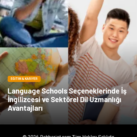
Spor Malzemeleri
Basın Yayın
Moda
İthalat İhracat
Bakım
EĞITIM & KARIYER
Language Schools Seçeneklerinde İş
İngilizcesi ve Sektörel Dil Uzmanlığı
Avantajları