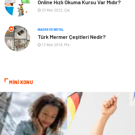
Online Hızlı Okuma Kursu Var Mıdır?
23 Mar 2022, Çar
Endüstriyel Ürünler
Ambalaj
Aksesuar
İnternet
MADEN VE METAL
Türk Mermer Çeşitleri Nedir?
Nakliyat
Hediyelik Eşya
12 Mar 2018, Pts
Bebek Giyim
Alüminyum
Cam
Bilişim
MİNİ KONU
Telekomünikasyon
Dernekler ve Birlikler
Kiralama Servisleri
Markalar
Çadır
Kına Gecesi