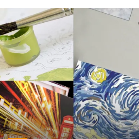
Telekomünikasyon
Dernekler ve Birlikler
Kiralama Servisleri
Markalar
Çadır
Kına Gecesi
Spor Malzemeleri
Basın Yayın
Moda
İthalat İhracat
Bakım