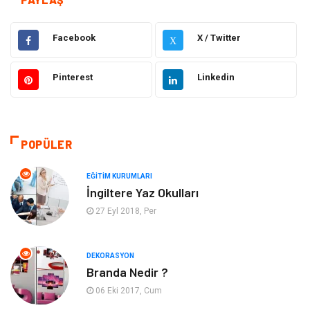
Gıda
Elektrik Elektronik
Facebook
X / Twitter
X
Bilgisayar ve Yazılım
Alışveriş
Pinterest
Linkedin
Ulaşım ve Taşımacılık
Makine
Hukuk
Giyim
POPÜLER
Otomotiv
Turizm
EĞITIM KURUMLARI
İngiltere Yaz Okulları
Yapı İnşaat
Güzellik
27 Eyl 2018, Per
Tatil
Eğlence
DEKORASYON
Branda Nedir ?
Bahçe Ev
Maden ve Metal
06 Eki 2017, Cum