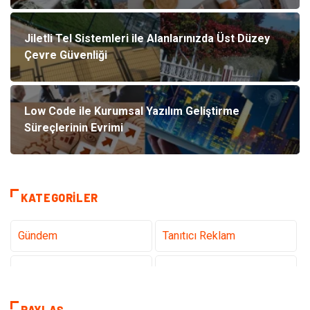
Jiletli Tel Sistemleri ile Alanlarınızda Üst Düzey
Çevre Güvenliği
Low Code ile Kurumsal Yazılım Geliştirme
Süreçlerinin Evrimi
KATEGORILER
Gündem
Tanıtıcı Reklam
Teknoloji
Sağlık
Dekorasyon
Eğitim & Kariyer
PAYLAŞ