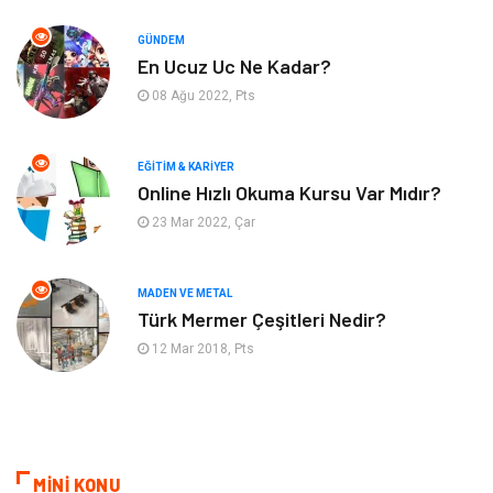
Hizmet
Eğitim Kurumları
GÜNDEM
Organizasyon
Plastik
En Ucuz Uc Ne Kadar?
08 Ağu 2022, Pts
Emlak
Tekstil
EĞITIM & KARIYER
Finans & Ekonomi
Mobilya
Online Hızlı Okuma Kursu Var Mıdır?
23 Mar 2022, Çar
Endüstriyel Ürünler
Ambalaj
Aksesuar
İnternet
MADEN VE METAL
Türk Mermer Çeşitleri Nedir?
Nakliyat
Hediyelik Eşya
12 Mar 2018, Pts
Bebek Giyim
Alüminyum
Cam
Bilişim
MİNİ KONU