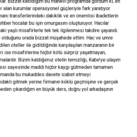
 sokar. Bizzat katıldığım bu manevi programda gördüm ki, en
er alan kurumlar operasyonel güçleriyle fark yaratıyor.
nı transferlerindeki dakiklik ve en önemlisi ibadetlerin
hber hocalar bu işin omurgasını oluşturuyor. Hacılar
aki yaşlı misafirlerle tek tek ilgilenmesi takdire şayandı.
esi olduğunu orada bizzat müşahede ettim. Hac ve umre
len oteller ile gidildiğinde karşılaşılan manzaranın bir
ri ise misafirlerine hiçbir kötü sürpriz yaşatmayan,
ardır. Bizim kaldığımız otelin temizliği, Kabe’ye ulaşım
litesi sayesinde maddi hiçbir kaygı gütmeden tamamen
 zamanda bu mukaddes davete icabet etmeyi
daklı gitmek yerine firmanın köklü geçmişine ve gerçek
übeden çıkardığım en büyük ders, doğru yol arkadaşının