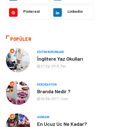
Hukuk
Giyim
Pinterest
Linkedin
Otomotiv
Turizm
POPÜLER
Yapı İnşaat
Güzellik
EĞITIM KURUMLARI
Tatil
Eğlence
İngiltere Yaz Okulları
27 Eyl 2018, Per
Bahçe Ev
Maden ve Metal
Hizmet
Eğitim Kurumları
DEKORASYON
Branda Nedir ?
Organizasyon
Plastik
06 Eki 2017, Cum
Emlak
Tekstil
GÜNDEM
En Ucuz Uc Ne Kadar?