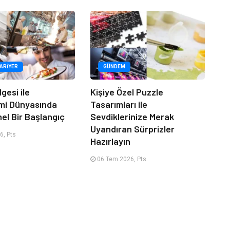
KARIYER
GÜNDEM
lgesi ile
Kişiye Özel Puzzle
mi Dünyasında
Tasarımları ile
el Bir Başlangıç
Sevdiklerinize Merak
Uyandıran Sürprizler
6, Pts
Hazırlayın
06 Tem 2026, Pts