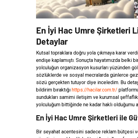
En İyi Hac Umre Şirketleri L
Detaylar
Kutsal topraklara doğru yola çıkmaya karar verd
endişe kaplamıştı. Sonuçta hayatımızda belki b
yolculuğun organizasyon kusurları yüzünden göl
sözlüklerde ve sosyal mecralarda günlerce gezine
sözü gerçekten tutuyor diye inceledim. Bu detay
bildirim bıraktığı
https://hacilar.com.tr/
platformu
sundukları samimi iletişim ve kurumsal şeffaflı
yolculuğum bittiğinde ne kadar haklı olduğumu 
En İyi Hac Umre Şirketleri ile 
Bir seyahat acentesini sadece reklam bütçesi v