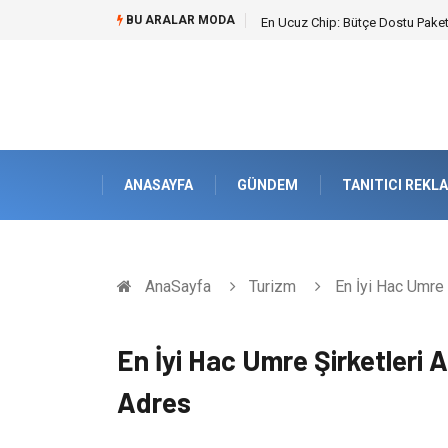
BU ARALAR MODA
Bohem Ev Dekoru Nedir?
ANASAYFA
GÜNDEM
TANITICI REKL
AnaSayfa
Turizm
En İyi Hac Umre 
En İyi Hac Umre Şirketleri 
Adres