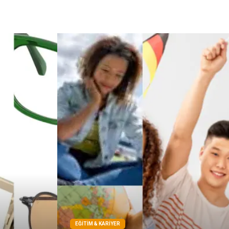
Çadır
Kına Gecesi
Spor Malzemeleri
Basın Yayın
Moda
İthalat İhracat
Bakım
EĞITIM & KARIYER