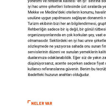
yönetimi ve rehberlik kalitesi "en iyi" sınıfına
iyi hac umre şirketleri listesinde üst sıralarda y
Mekke ve Medine'deki otellerin konumu, havalima
usulüne uygun yapılmasını sağlayan donanımlı re
Turizm ekibinin bizi her an bilgilendirmesi, grupt
Rehberliğin sadece bir iş değil, bir gönül rütb
organizasyonlarında en çok korkulan şey, vaat edi
olmamasıdır. Sektördeki en iyi hac umre şirketle
sözleşmede ne yazıyorsa sahada onu sunan firmal
servislerinin düzeni ve sunulan yemeklerin ka
dualarımıza odaklanabildik. Eğer siz de yakın
düşünüyorsanız, acente seçerken sadece fiyat o
kullanıcı referanslarına güvenin. Benim bu tecr
ibadetteki huzurun anahtarı olduğudur.
NELER VAR