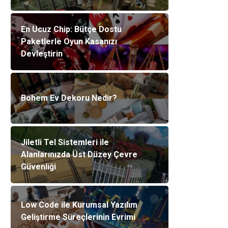
En Ucuz Chip: Bütçe Dostu
Paketlerle Oyun Kasanızı
Devleştirin
Bohem Ev Dekoru Nedir?
Jiletli Tel Sistemleri ile
Alanlarınızda Üst Düzey Çevre
Güvenliği
Low Code ile Kurumsal Yazılım
Geliştirme Süreçlerinin Evrimi