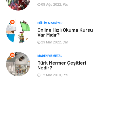
Finans & Ekonomi
Mobilya
08 Ağu 2022, Pts
Endüstriyel
Ambalaj
Ürünler
EĞITIM & KARIYER
Online Hızlı Okuma Kursu
Var Mıdır?
Aksesuar
İnternet
23 Mar 2022, Çar
Nakliyat
Hediyelik Eşya
MADEN VE METAL
Türk Mermer Çeşitleri
Bebek Giyim
Alüminyum
Nedir?
12 Mar 2018, Pts
Cam
Bilişim
Telekomünikasyon
Dernekler ve
Birlikler
Kiralama
Markalar
Servisleri