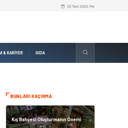
Jiletli Tel Sistemleri ile Alanlarınızda Ü
30 Tem 2026, Per
M & KARIYER
GIDA
BUNLARI KAÇIRMA
Kış Bahçesi Oluşturmanın Önemi