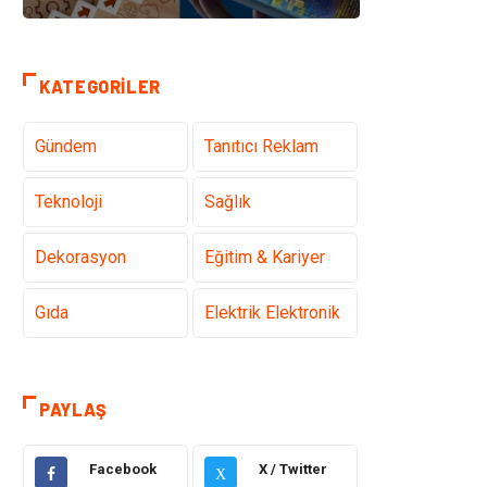
KATEGORILER
Gündem
Tanıtıcı Reklam
Teknoloji
Sağlık
Dekorasyon
Eğitim & Kariyer
Gıda
Elektrik Elektronik
Bilgisayar ve
Alışveriş
Yazılım
PAYLAŞ
Ulaşım ve
Makine
Facebook
X / Twitter
Taşımacılık
X