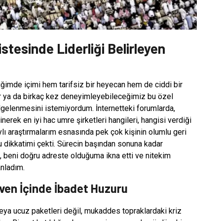
istesinde Liderliği Belirleyen
iğimde içimi hem tarifsiz bir heyecan hem de ciddi bir
ir ya da birkaç kez deneyimleyebileceğimiz bu özel
gelenmesini istemiyordum. İnternetteki forumlarda,
rek en iyi hac umre şirketleri hangileri, hangisi verdiği
lı araştırmalarım esnasında pek çok kişinin olumlu geri
 dikkatimi çekti. Sürecin başından sonuna kadar
k, beni doğru adreste olduğuma ikna etti ve nitekim
anladım.
Güven İçinde İbadet Huzuru
eya ucuz paketleri değil, mukaddes topraklardaki kriz