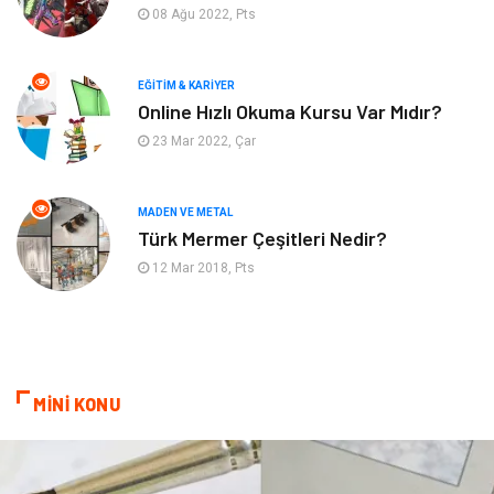
08 Ağu 2022, Pts
Emlak
Tekstil
EĞITIM & KARIYER
Finans & Ekonomi
Mobilya
Online Hızlı Okuma Kursu Var Mıdır?
23 Mar 2022, Çar
Endüstriyel Ürünler
Ambalaj
Aksesuar
İnternet
MADEN VE METAL
Türk Mermer Çeşitleri Nedir?
Nakliyat
Hediyelik Eşya
12 Mar 2018, Pts
Bebek Giyim
Alüminyum
Cam
Bilişim
MİNİ KONU
Telekomünikasyon
Dernekler ve Birlikler
Kiralama Servisleri
Markalar