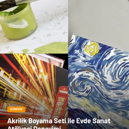
Çadır
Kına Gecesi
Spor Malzemeleri
Basın Yayın
Moda
İthalat İhracat
Bakım
GÜNDEM
Akrilik Boyama Seti ile Evde Sanat
Atölyesi Deneyimi