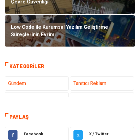
Çevre Güvenliği
Low Code ile Kurumsal Yazılım Geliştirme
Süreçlerinin Evrimi
KATEGORILER
Gündem
Tanıtıcı Reklam
Teknoloji
Sağlık
Dekorasyon
Eğitim & Kariyer
PAYLAŞ
Gıda
Elektrik Elektronik
Facebook
X / Twitter
X