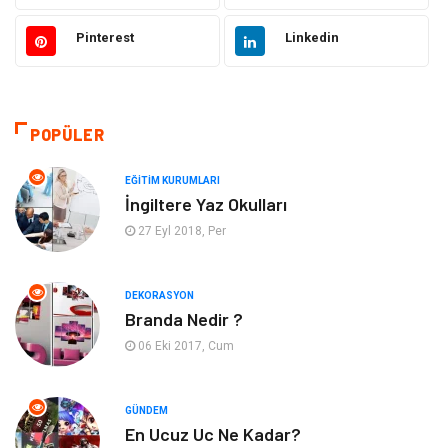
Bilgisayar ve Yazılım
Alışveriş
Pinterest
Linkedin
Ulaşım ve Taşımacılık
Makine
Hukuk
Giyim
POPÜLER
Otomotiv
Turizm
EĞITIM KURUMLARI
İngiltere Yaz Okulları
Yapı İnşaat
Güzellik
27 Eyl 2018, Per
Tatil
Eğlence
DEKORASYON
Branda Nedir ?
Bahçe Ev
Maden ve Metal
06 Eki 2017, Cum
Hizmet
Eğitim Kurumları
GÜNDEM
Organizasyon
Plastik
En Ucuz Uc Ne Kadar?