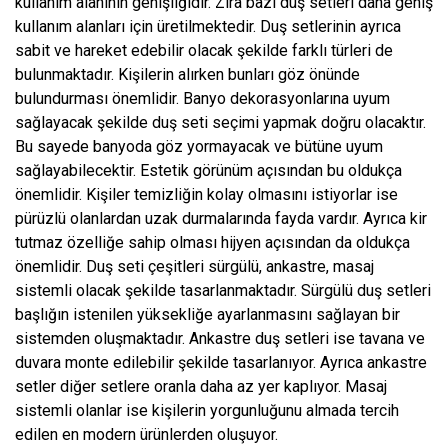
kullanım alanının genişliğidir. Zira bazı duş setleri daha geniş
kullanım alanları için üretilmektedir. Duş setlerinin ayrıca
sabit ve hareket edebilir olacak şekilde farklı türleri de
bulunmaktadır. Kişilerin alırken bunları göz önünde
bulundurması önemlidir. Banyo dekorasyonlarına uyum
sağlayacak şekilde duş seti seçimi yapmak doğru olacaktır.
Bu sayede banyoda göz yormayacak ve bütüne uyum
sağlayabilecektir. Estetik görünüm açısından bu oldukça
önemlidir. Kişiler temizliğin kolay olmasını istiyorlar ise
pürüzlü olanlardan uzak durmalarında fayda vardır. Ayrıca kir
tutmaz özelliğe sahip olması hijyen açısından da oldukça
önemlidir. Duş seti çeşitleri sürgülü, ankastre, masaj
sistemli olacak şekilde tasarlanmaktadır. Sürgülü duş setleri
başlığın istenilen yüksekliğe ayarlanmasını sağlayan bir
sistemden oluşmaktadır. Ankastre duş setleri ise tavana ve
duvara monte edilebilir şekilde tasarlanıyor. Ayrıca ankastre
setler diğer setlere oranla daha az yer kaplıyor. Masaj
sistemli olanlar ise kişilerin yorgunluğunu almada tercih
edilen en modern ürünlerden oluşuyor.