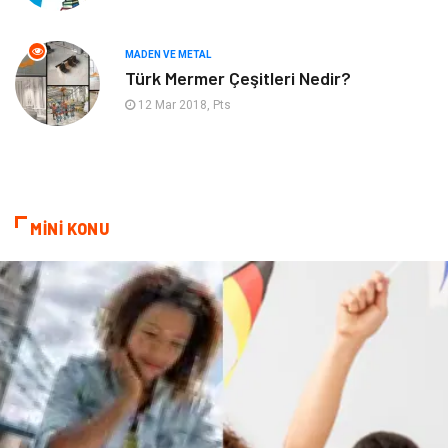
Aksesuar
İnternet
MADEN VE METAL
Türk Mermer Çeşitleri Nedir?
Nakliyat
Hediyelik Eşya
12 Mar 2018, Pts
Bebek Giyim
Alüminyum
Cam
Bilişim
MİNİ KONU
Telekomünikasyon
Dernekler ve Birlikler
Kiralama Servisleri
Markalar
Çadır
Kına Gecesi
Spor Malzemeleri
Basın Yayın