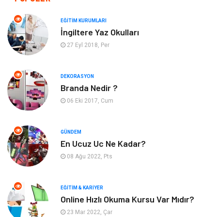
Otomotiv
Turizm
EĞITIM KURUMLARI
İngiltere Yaz Okulları
Yapı İnşaat
Güzellik
27 Eyl 2018, Per
Tatil
Eğlence
DEKORASYON
Branda Nedir ?
Bahçe Ev
Maden ve Metal
06 Eki 2017, Cum
Hizmet
Eğitim Kurumları
GÜNDEM
Organizasyon
Plastik
En Ucuz Uc Ne Kadar?
08 Ağu 2022, Pts
Emlak
Tekstil
EĞITIM & KARIYER
Finans & Ekonomi
Mobilya
Online Hızlı Okuma Kursu Var Mıdır?
23 Mar 2022, Çar
Endüstriyel Ürünler
Ambalaj