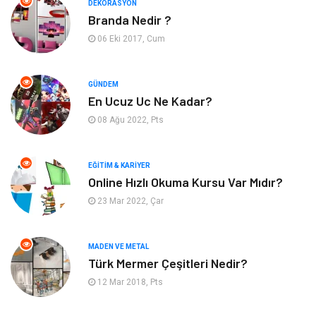
DEKORASYON
Branda Nedir ?
Bahçe Ev
Maden ve Metal
06 Eki 2017, Cum
Hizmet
Eğitim Kurumları
GÜNDEM
Organizasyon
Plastik
En Ucuz Uc Ne Kadar?
08 Ağu 2022, Pts
Emlak
Tekstil
EĞITIM & KARIYER
Finans & Ekonomi
Mobilya
Online Hızlı Okuma Kursu Var Mıdır?
23 Mar 2022, Çar
Endüstriyel Ürünler
Ambalaj
Aksesuar
İnternet
MADEN VE METAL
Türk Mermer Çeşitleri Nedir?
Nakliyat
Hediyelik Eşya
12 Mar 2018, Pts
Bebek Giyim
Alüminyum