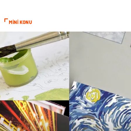
Cam
Bilişim
MİNİ KONU
Telekomünikasyon
Dernekler ve Birlikler
Kiralama Servisleri
Markalar
Çadır
Kına Gecesi
Spor Malzemeleri
Basın Yayın
Moda
İthalat İhracat
Bakım