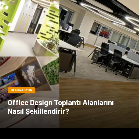
Spor Malzemeleri
Basın Yayın
Moda
İthalat İhracat
Bakım
DEKORASYON
Office Design Toplantı Alanlarını
Nasıl Şekillendirir?