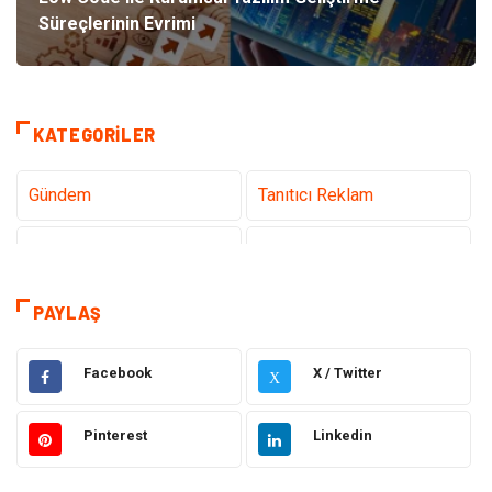
Süreçlerinin Evrimi
KATEGORILER
Gündem
Tanıtıcı Reklam
Teknoloji
Sağlık
Dekorasyon
Eğitim & Kariyer
PAYLAŞ
Gıda
Elektrik Elektronik
Facebook
X / Twitter
X
Bilgisayar ve Yazılım
Alışveriş
Pinterest
Linkedin
Ulaşım ve Taşımacılık
Makine