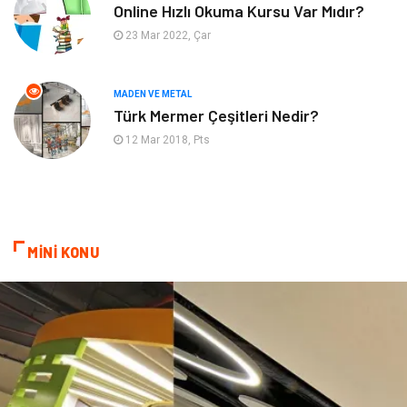
Online Hızlı Okuma Kursu Var Mıdır?
23 Mar 2022, Çar
Endüstriyel Ürünler
Ambalaj
Aksesuar
İnternet
MADEN VE METAL
Türk Mermer Çeşitleri Nedir?
Nakliyat
Hediyelik Eşya
12 Mar 2018, Pts
Bebek Giyim
Alüminyum
Cam
Bilişim
MİNİ KONU
Telekomünikasyon
Dernekler ve Birlikler
Kiralama Servisleri
Markalar
Çadır
Kına Gecesi