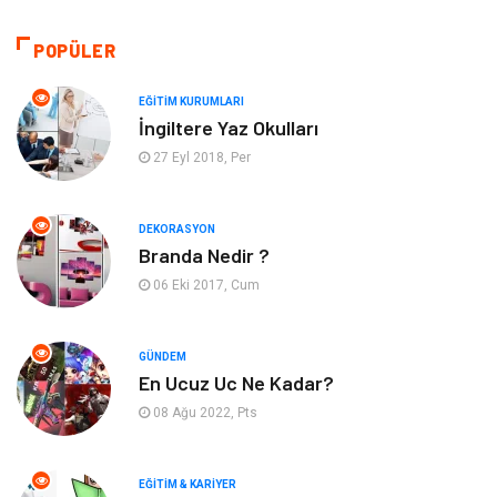
Hukuk
Giyim
POPÜLER
Otomotiv
Turizm
EĞITIM KURUMLARI
İngiltere Yaz Okulları
Yapı İnşaat
Güzellik
27 Eyl 2018, Per
Tatil
Eğlence
DEKORASYON
Branda Nedir ?
Bahçe Ev
Maden ve Metal
06 Eki 2017, Cum
Hizmet
Eğitim Kurumları
GÜNDEM
Organizasyon
Plastik
En Ucuz Uc Ne Kadar?
08 Ağu 2022, Pts
Emlak
Tekstil
EĞITIM & KARIYER
Finans & Ekonomi
Mobilya