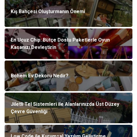
Kış Bahçesi Oluşturmanın Önemi
En Ucuz Chip: Bütçe Dostu Paketlerle Oyun
Kasanızı Devleştirin
Bohem Ev Dekoru Nedir?
Jiletli Tel Sistemleri ile Alanlarınızda Üst Düzey
Çevre Güvenliği
Low Code ile Kurumsal Yazılım Geliştirme