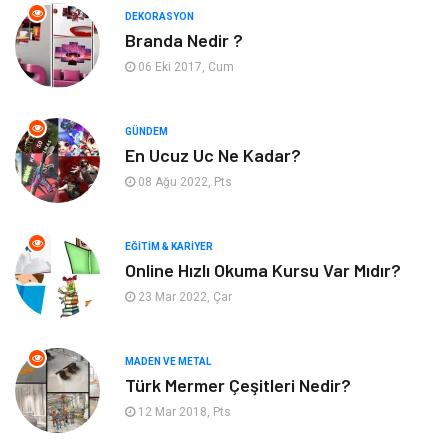
DEKORASYON
Branda Nedir ?
Bahçe Ev
Maden ve Metal
06 Eki 2017, Cum
Hizmet
Eğitim Kurumları
GÜNDEM
Organizasyon
Plastik
En Ucuz Uc Ne Kadar?
08 Ağu 2022, Pts
Emlak
Tekstil
EĞITIM & KARIYER
Finans & Ekonomi
Mobilya
Online Hızlı Okuma Kursu Var Mıdır?
23 Mar 2022, Çar
Endüstriyel Ürünler
Ambalaj
Aksesuar
İnternet
MADEN VE METAL
Türk Mermer Çeşitleri Nedir?
Nakliyat
Hediyelik Eşya
12 Mar 2018, Pts