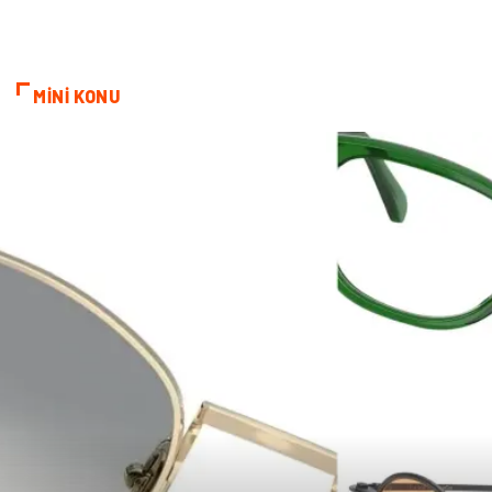
Bebek Giyim
Alüminyum
Cam
Bilişim
MİNİ KONU
Telekomünikasyon
Dernekler ve Birlikler
Kiralama Servisleri
Markalar
Çadır
Kına Gecesi
Spor Malzemeleri
Basın Yayın
Moda
İthalat İhracat
Bakım