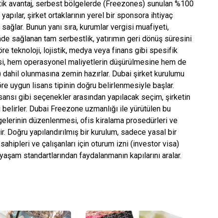
itik avantaj, serbest bölgelerde (Freezones) sunulan %100
apılar, şirket ortaklarının yerel bir sponsora ihtiyaç
ağlar. Bunun yanı sıra, kurumlar vergisi muafiyeti,
nde sağlanan tam serbestlik, yatırımın geri dönüş süresini
göre teknoloji, lojistik, medya veya finans gibi spesifik
esi, hem operasyonel maliyetlerin düşürülmesine hem de
g) dahil olunmasına zemin hazırlar. Dubai şirket kurulumu
re uygun lisans tipinin doğru belirlenmesiyle başlar.
isansı gibi seçenekler arasından yapılacak seçim, şirketin
ri belirler. Dubai Freezone uzmanlığı ile yürütülen bu
gelerinin düzenlenmesi, ofis kiralama prosedürleri ve
lir. Doğru yapılandırılmış bir kurulum, sadece yasal bir
ahipleri ve çalışanları için oturum izni (investor visa)
yaşam standartlarından faydalanmanın kapılarını aralar.