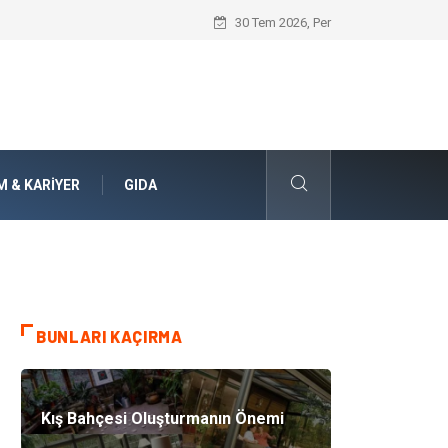
Jiletli Tel Sistemleri ile Alanlarınızda Ü
30 Tem 2026, Per
M & KARIYER
GIDA
BUNLARI KAÇIRMA
Kış Bahçesi Oluşturmanın Önemi