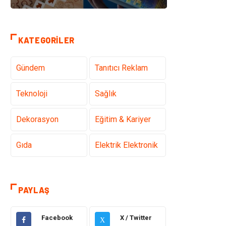
KATEGORILER
Gündem
Tanıtıcı Reklam
Teknoloji
Sağlık
Dekorasyon
Eğitim & Kariyer
Gıda
Elektrik Elektronik
Bilgisayar ve
Alışveriş
Yazılım
PAYLAŞ
Ulaşım ve
Makine
Facebook
X / Twitter
Taşımacılık
X