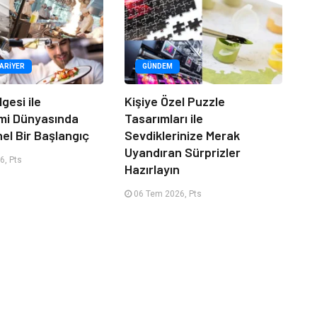
KARIYER
GÜNDEM
lgesi ile
Kişiye Özel Puzzle
mi Dünyasında
Tasarımları ile
el Bir Başlangıç
Sevdiklerinize Merak
Uyandıran Sürprizler
6, Pts
Hazırlayın
06 Tem 2026, Pts