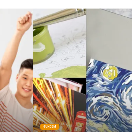
Çadır
Kına Gecesi
Spor Malzemeleri
Basın Yayın
Moda
İthalat İhracat
Bakım
GÜNDEM