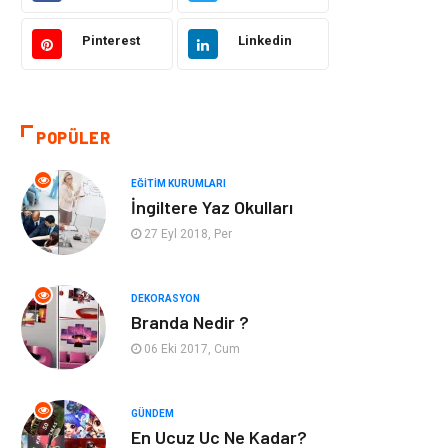
Hukuk
Giyim
Pinterest
Linkedin
Otomotiv
Turizm
POPÜLER
Yapı İnşaat
Güzellik
EĞITIM KURUMLARI
Tatil
Eğlence
İngiltere Yaz Okulları
27 Eyl 2018, Per
Bahçe Ev
Maden ve Metal
Hizmet
Eğitim Kurumları
DEKORASYON
Branda Nedir ?
Organizasyon
Plastik
06 Eki 2017, Cum
Emlak
Tekstil
GÜNDEM
En Ucuz Uc Ne Kadar?