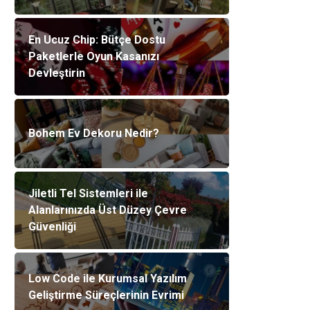
En Ucuz Chip: Bütçe Dostu
Paketlerle Oyun Kasanızı
Devleştirin
Bohem Ev Dekoru Nedir?
Jiletli Tel Sistemleri ile
Alanlarınızda Üst Düzey Çevre
Güvenliği
Low Code ile Kurumsal Yazılım
Geliştirme Süreçlerinin Evrimi