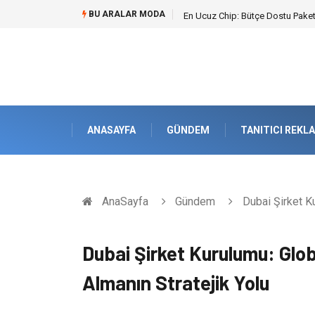
BU ARALAR MODA
Bohem Ev Dekoru Nedir?
ANASAYFA
GÜNDEM
TANITICI REKL
AnaSayfa
Gündem
Dubai Şirket Ku
Dubai Şirket Kurulumu: Glo
Almanın Stratejik Yolu