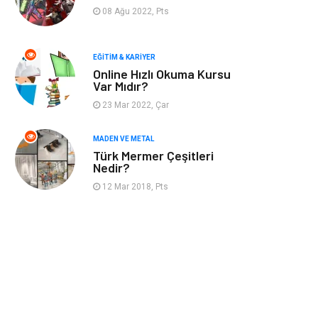
Finans & Ekonomi
Mobilya
08 Ağu 2022, Pts
Endüstriyel
Ambalaj
Ürünler
EĞITIM & KARIYER
Online Hızlı Okuma Kursu
Var Mıdır?
Aksesuar
İnternet
23 Mar 2022, Çar
Nakliyat
Hediyelik Eşya
MADEN VE METAL
Türk Mermer Çeşitleri
Bebek Giyim
Alüminyum
Nedir?
12 Mar 2018, Pts
Cam
Bilişim
Telekomünikasyon
Dernekler ve
Birlikler
Kiralama
Markalar
Servisleri