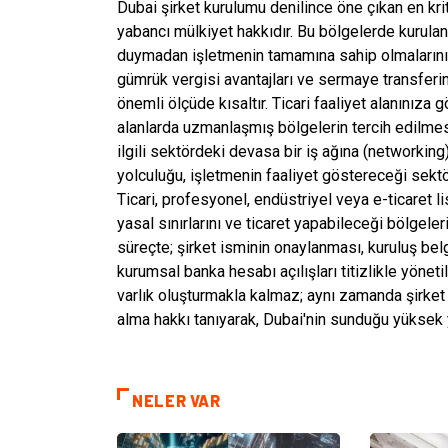
Dubai şirket kurulumu denilince öne çıkan en kr
yabancı mülkiyet hakkıdır. Bu bölgelerde kurulan y
duymadan işletmenin tamamına sahip olmalarını s
gümrük vergisi avantajları ve sermaye transferi
önemli ölçüde kısaltır. Ticari faaliyet alanınıza 
alanlarda uzmanlaşmış bölgelerin tercih edilm
ilgili sektördeki devasa bir iş ağına (networkin
yolculuğu, işletmenin faaliyet göstereceği sektö
Ticari, profesyonel, endüstriyel veya e-ticaret l
yasal sınırlarını ve ticaret yapabileceği bölgele
süreçte; şirket isminin onaylanması, kuruluş bel
kurumsal banka hesabı açılışları titizlikle yöneti
varlık oluşturmakla kalmaz; aynı zamanda şirket s
alma hakkı tanıyarak, Dubai'nin sunduğu yüksek 
NELER VAR