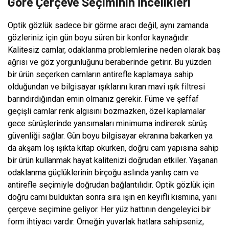
Göre Çerçeve Seçiminin İncelikleri
Optik gözlük sadece bir görme aracı değil, aynı zamanda
gözleriniz için gün boyu süren bir konfor kaynağıdır.
Kalitesiz camlar, odaklanma problemlerine neden olarak baş
ağrısı ve göz yorgunluğunu beraberinde getirir. Bu yüzden
bir ürün seçerken camların antirefle kaplamaya sahip
olduğundan ve bilgisayar ışıklarını kıran mavi ışık filtresi
barındırdığından emin olmanız gerekir. Füme ve şeffaf
geçişli camlar renk algısını bozmazken, özel kaplamalar
gece sürüşlerinde yansımaları minimuma indirerek sürüş
güvenliği sağlar. Gün boyu bilgisayar ekranına bakarken ya
da akşam loş ışıkta kitap okurken, doğru cam yapısına sahip
bir ürün kullanmak hayat kalitenizi doğrudan etkiler. Yaşanan
odaklanma güçlüklerinin birçoğu aslında yanlış cam ve
antirefle seçimiyle doğrudan bağlantılıdır. Optik gözlük için
doğru camı bulduktan sonra sıra işin en keyifli kısmına, yani
çerçeve seçimine geliyor. Her yüz hattının dengeleyici bir
form ihtiyacı vardır. Örneğin yuvarlak hatlara sahipseniz,