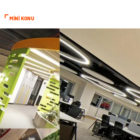
Cam
Bilişim
MİNİ KONU
Telekomünikasyon
Dernekler ve Birlikler
Kiralama Servisleri
Markalar
Çadır
Kına Gecesi
Spor Malzemeleri
Basın Yayın
Moda
İthalat İhracat
Bakım