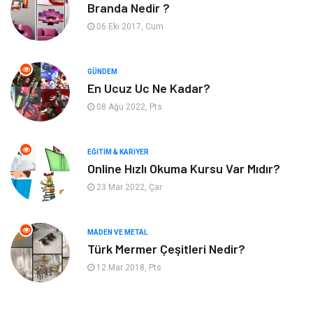
Branda Nedir ?
Bahçe Ev
Maden ve Metal
06 Eki 2017, Cum
Hizmet
Eğitim Kurumları
GÜNDEM
Organizasyon
Plastik
En Ucuz Uc Ne Kadar?
08 Ağu 2022, Pts
Emlak
Tekstil
EĞITIM & KARIYER
Finans & Ekonomi
Mobilya
Online Hızlı Okuma Kursu Var Mıdır?
23 Mar 2022, Çar
Endüstriyel Ürünler
Ambalaj
Aksesuar
İnternet
MADEN VE METAL
Türk Mermer Çeşitleri Nedir?
Nakliyat
Hediyelik Eşya
12 Mar 2018, Pts
Bebek Giyim
Alüminyum