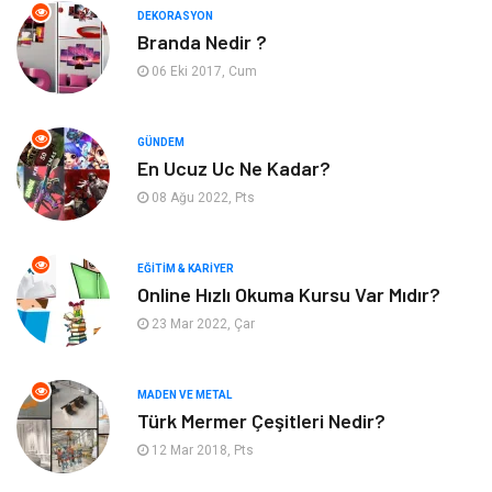
DEKORASYON
Branda Nedir ?
Bahçe Ev
Maden ve Metal
06 Eki 2017, Cum
Hizmet
Eğitim Kurumları
GÜNDEM
Organizasyon
Plastik
En Ucuz Uc Ne Kadar?
08 Ağu 2022, Pts
Emlak
Tekstil
EĞITIM & KARIYER
Finans & Ekonomi
Mobilya
Online Hızlı Okuma Kursu Var Mıdır?
23 Mar 2022, Çar
Endüstriyel Ürünler
Ambalaj
Aksesuar
İnternet
MADEN VE METAL
Türk Mermer Çeşitleri Nedir?
Nakliyat
Hediyelik Eşya
12 Mar 2018, Pts