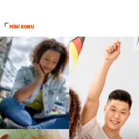
Bebek Giyim
Alüminyum
Cam
Bilişim
MİNİ KONU
Telekomünikasyon
Dernekler ve Birlikler
Kiralama Servisleri
Markalar
Çadır
Kına Gecesi
Spor Malzemeleri
Basın Yayın
Moda
İthalat İhracat
Bakım