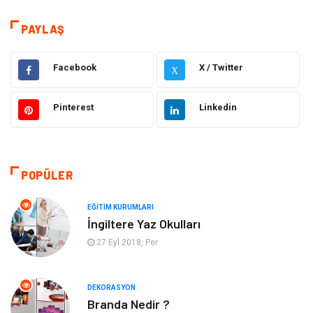
Dekorasyon
Eğitim & Kariyer
PAYLAŞ
Gıda
Elektrik Elektronik
Facebook
X / Twitter
X
Bilgisayar ve Yazılım
Alışveriş
Pinterest
Linkedin
Ulaşım ve Taşımacılık
Makine
Hukuk
Giyim
POPÜLER
Otomotiv
Turizm
EĞITIM KURUMLARI
İngiltere Yaz Okulları
Yapı İnşaat
Güzellik
27 Eyl 2018, Per
Tatil
Eğlence
DEKORASYON
Branda Nedir ?
Bahçe Ev
Maden ve Metal