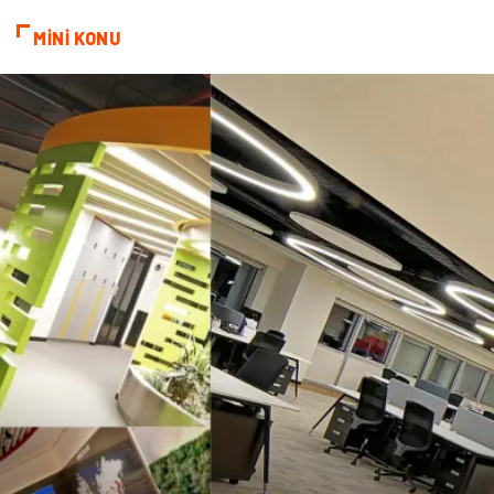
Cam
Bilişim
MİNİ KONU
Telekomünikasyon
Dernekler ve Birlikler
Kiralama Servisleri
Markalar
Çadır
Kına Gecesi
Spor Malzemeleri
Basın Yayın
Moda
İthalat İhracat
Bakım