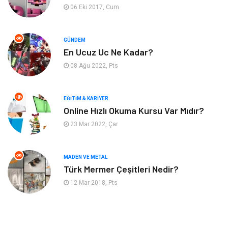
06 Eki 2017, Cum
Hizmet
Eğitim Kurumları
GÜNDEM
Organizasyon
Plastik
En Ucuz Uc Ne Kadar?
08 Ağu 2022, Pts
Emlak
Tekstil
EĞITIM & KARIYER
Finans & Ekonomi
Mobilya
Online Hızlı Okuma Kursu Var Mıdır?
23 Mar 2022, Çar
Endüstriyel Ürünler
Ambalaj
Aksesuar
İnternet
MADEN VE METAL
Türk Mermer Çeşitleri Nedir?
Nakliyat
Hediyelik Eşya
12 Mar 2018, Pts
Bebek Giyim
Alüminyum