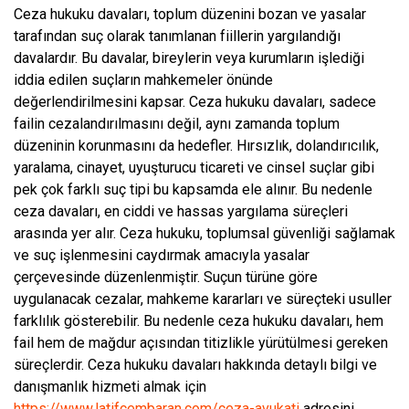
Ceza hukuku davaları, toplum düzenini bozan ve yasalar
tarafından suç olarak tanımlanan fiillerin yargılandığı
davalardır. Bu davalar, bireylerin veya kurumların işlediği
iddia edilen suçların mahkemeler önünde
değerlendirilmesini kapsar. Ceza hukuku davaları, sadece
failin cezalandırılmasını değil, aynı zamanda toplum
düzeninin korunmasını da hedefler. Hırsızlık, dolandırıcılık,
yaralama, cinayet, uyuşturucu ticareti ve cinsel suçlar gibi
pek çok farklı suç tipi bu kapsamda ele alınır. Bu nedenle
ceza davaları, en ciddi ve hassas yargılama süreçleri
arasında yer alır. Ceza hukuku, toplumsal güvenliği sağlamak
ve suç işlenmesini caydırmak amacıyla yasalar
çerçevesinde düzenlenmiştir. Suçun türüne göre
uygulanacak cezalar, mahkeme kararları ve süreçteki usuller
farklılık gösterebilir. Bu nedenle ceza hukuku davaları, hem
fail hem de mağdur açısından titizlikle yürütülmesi gereken
süreçlerdir. Ceza hukuku davaları hakkında detaylı bilgi ve
danışmanlık hizmeti almak için
https://www.latifcembaran.com/ceza-avukati
adresini