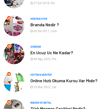
Yapı İnşaat
Güzellik
27 Eyl 2018, Per
Tatil
Eğlence
DEKORASYON
Branda Nedir ?
Bahçe Ev
Maden ve Metal
06 Eki 2017, Cum
Hizmet
Eğitim Kurumları
GÜNDEM
Organizasyon
Plastik
En Ucuz Uc Ne Kadar?
08 Ağu 2022, Pts
Emlak
Tekstil
EĞITIM & KARIYER
Finans & Ekonomi
Mobilya
Online Hızlı Okuma Kursu Var Mıdır?
23 Mar 2022, Çar
Endüstriyel Ürünler
Ambalaj
Aksesuar
İnternet
MADEN VE METAL
Türk Mermer Çeşitleri Nedir?