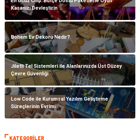
En Ucuz Chip: Bütçe Dostu Paketlerle Oyun
Kasanızı Devleştirin
Bohem Ev Dekoru Nedir?
Jiletli Tel Sistemleri ile Alanlarınızda Üst Düzey
Çevre Güvenliği
Low Code ile Kurumsal Yazılım Geliştirme
Süreçlerinin Evrimi
KATEGORILER