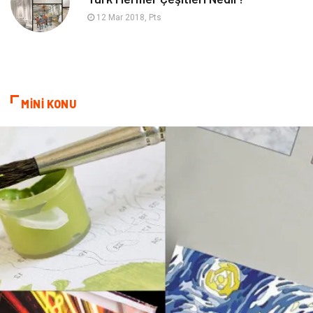
Nakliyat
Hediyelik Eşya
12 Mar 2018, Pts
Bebek Giyim
Alüminyum
Cam
Bilişim
MİNİ KONU
Telekomünikasyon
Dernekler ve Birlikler
Kiralama Servisleri
Markalar
Çadır
Kına Gecesi
Spor Malzemeleri
Basın Yayın
Moda
İthalat İhracat
Bakım