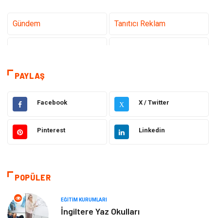
Gündem
Tanıtıcı Reklam
Teknoloji
Sağlık
Dekorasyon
Eğitim & Kariyer
PAYLAŞ
Gıda
Elektrik Elektronik
Facebook
X / Twitter
X
Bilgisayar ve Yazılım
Alışveriş
Pinterest
Linkedin
Ulaşım ve Taşımacılık
Makine
Hukuk
Giyim
POPÜLER
Otomotiv
Turizm
EĞITIM KURUMLARI
İngiltere Yaz Okulları