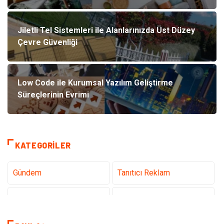
Jiletli Tel Sistemleri ile Alanlarınızda Üst Düzey
Çevre Güvenliği
Low Code ile Kurumsal Yazılım Geliştirme
Süreçlerinin Evrimi
KATEGORILER
Gündem
Tanıtıcı Reklam
Teknoloji
Sağlık
Dekorasyon
Eğitim & Kariyer