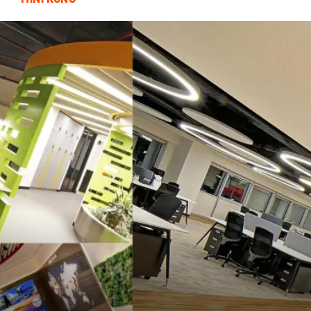
Telekomünikasyon
Dernekler ve Birlikler
Kiralama Servisleri
Markalar
Çadır
Kına Gecesi
Spor Malzemeleri
Basın Yayın
Moda
İthalat İhracat
Bakım