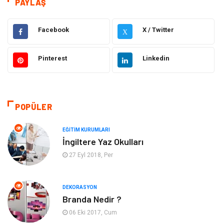
PAYLAŞ
Gıda
Elektrik Elektronik
Facebook
X / Twitter
X
Bilgisayar ve Yazılım
Alışveriş
Pinterest
Linkedin
Ulaşım ve Taşımacılık
Makine
Hukuk
Giyim
POPÜLER
Otomotiv
Turizm
EĞITIM KURUMLARI
İngiltere Yaz Okulları
Yapı İnşaat
Güzellik
27 Eyl 2018, Per
Tatil
Eğlence
DEKORASYON
Branda Nedir ?
Bahçe Ev
Maden ve Metal
06 Eki 2017, Cum