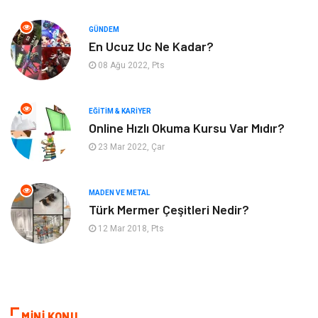
Hizmet
Eğitim Kurumları
GÜNDEM
Organizasyon
Plastik
En Ucuz Uc Ne Kadar?
08 Ağu 2022, Pts
Emlak
Tekstil
EĞITIM & KARIYER
Finans & Ekonomi
Mobilya
Online Hızlı Okuma Kursu Var Mıdır?
23 Mar 2022, Çar
Endüstriyel Ürünler
Ambalaj
Aksesuar
İnternet
MADEN VE METAL
Türk Mermer Çeşitleri Nedir?
Nakliyat
Hediyelik Eşya
12 Mar 2018, Pts
Bebek Giyim
Alüminyum
Cam
Bilişim
MİNİ KONU