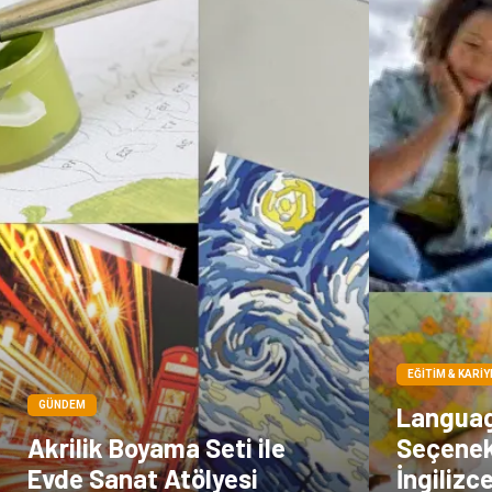
EĞITIM & KARIY
GÜNDEM
Languag
Akrilik Boyama Seti ile
Seçenek
Evde Sanat Atölyesi
İngilizc