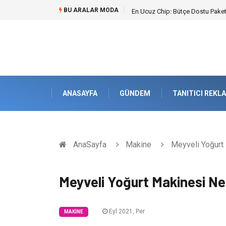
BU ARALAR MODA
Bohem Ev Dekoru Nedir?
ANASAYFA
GÜNDEM
TANITICI REKL
AnaSayfa
Makine
Meyveli Yoğurt
Meyveli Yoğurt Makinesi N
Eyl 2021, Per
MAKINE