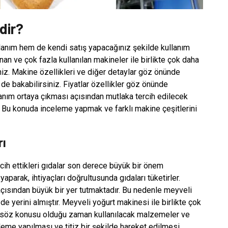
dir?
lanım hem de kendi satış yapacağınız şekilde kullanım
lunan ve çok fazla kullanılan makineler ile birlikte çok daha
niz. Makine özellikleri ve diğer detaylar göz önünde
e bakabilirsiniz. Fiyatlar özellikler göz önünde
anım ortaya çıkması açısından mutlaka tercih edilecek
r. Bu konuda inceleme yapmak ve farklı makine çeşitlerini
rı
rcih ettikleri gıdalar son derece büyük bir önem
aparak, ihtiyaçları doğrultusunda gıdaları tüketirler.
çısından büyük bir yer tutmaktadır. Bu nedenle meyveli
e yerini almıştır. Meyveli yoğurt makinesi ile birlikte çok
rü söz konusu olduğu zaman kullanılacak malzemeler ve
leme yapılması ve titiz bir şekilde hareket edilmesi