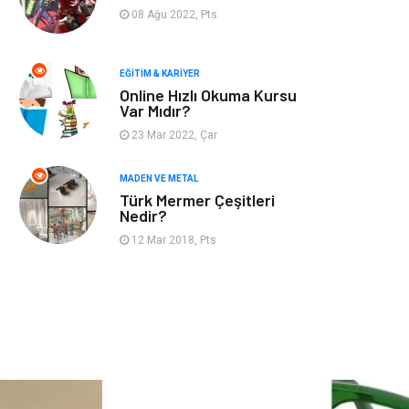
Finans & Ekonomi
Mobilya
08 Ağu 2022, Pts
Endüstriyel
Ambalaj
Ürünler
EĞITIM & KARIYER
Online Hızlı Okuma Kursu
Var Mıdır?
Aksesuar
İnternet
23 Mar 2022, Çar
Nakliyat
Hediyelik Eşya
MADEN VE METAL
Türk Mermer Çeşitleri
Bebek Giyim
Alüminyum
Nedir?
12 Mar 2018, Pts
Cam
Bilişim
Telekomünikasyon
Dernekler ve
Birlikler
Kiralama
Markalar
Servisleri