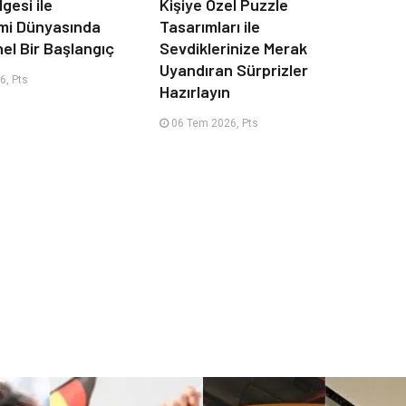
lgesi ile
Kişiye Özel Puzzle
mi Dünyasında
Tasarımları ile
el Bir Başlangıç
Sevdiklerinize Merak
Uyandıran Sürprizler
6, Pts
Hazırlayın
06 Tem 2026, Pts