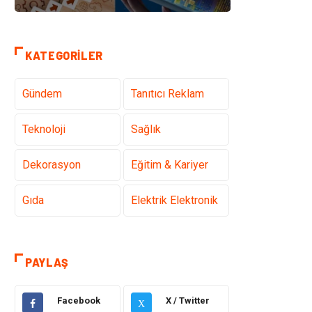
KATEGORILER
Gündem
Tanıtıcı Reklam
Teknoloji
Sağlık
Dekorasyon
Eğitim & Kariyer
Gıda
Elektrik Elektronik
Bilgisayar ve
Alışveriş
Yazılım
PAYLAŞ
Ulaşım ve
Makine
Facebook
X / Twitter
Taşımacılık
X