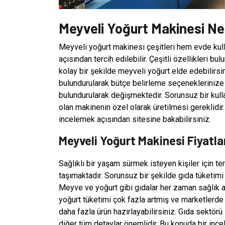
Meyveli Yoğurt Makinesi Ne
Meyveli yoğurt makinesi çeşitleri hem evde kul
açısından tercih edilebilir. Çeşitli özellikleri bu
kolay bir şekilde meyveli yoğurt elde edebilirsi
bulundurularak bütçe belirleme seçeneklerinize d
bulundurularak değişmektedir. Sorunsuz bir kull
olan makinenin özel olarak üretilmesi gereklidi
incelemek açısından sitesine bakabilirsiniz.
Meyveli Yoğurt Makinesi Fiyatla
Sağlıklı bir yaşam sürmek isteyen kişiler için te
taşımaktadır. Sorunsuz bir şekilde gıda tüketimi y
Meyve ve yoğurt gibi gıdalar her zaman sağlık a
yoğurt tüketimi çok fazla artmış ve marketlerde d
daha fazla ürün hazırlayabilirsiniz. Gıda sektö
diğer tüm detaylar önemlidir. Bu konuda bir ince