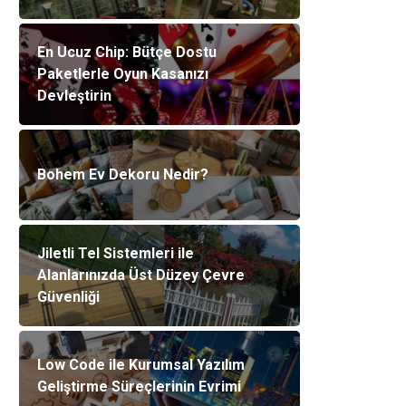
En Ucuz Chip: Bütçe Dostu
Paketlerle Oyun Kasanızı
Devleştirin
Bohem Ev Dekoru Nedir?
Jiletli Tel Sistemleri ile
Alanlarınızda Üst Düzey Çevre
Güvenliği
Low Code ile Kurumsal Yazılım
Geliştirme Süreçlerinin Evrimi