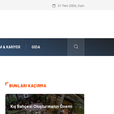
Jiletli Tel Sistemleri ile Alanlarınızda Ü
31 Tem 2026, Cum
M & KARIYER
GIDA
BUNLARI KAÇIRMA
Kış Bahçesi Oluşturmanın Önemi