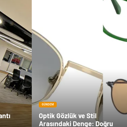
Çadır
Kına Gecesi
Spor Malzemeleri
Basın Yayın
Moda
İthalat İhracat
Bakım
GÜNDEM
antı
Optik Gözlük ve Stil
Arasındaki Denge: Doğru