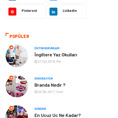
Hukuk
Giyim
Pinterest
Linkedin
Otomotiv
Turizm
POPÜLER
Yapı İnşaat
Güzellik
EĞITIM KURUMLARI
Tatil
Eğlence
İngiltere Yaz Okulları
27 Eyl 2018, Per
Bahçe Ev
Maden ve Metal
Hizmet
Eğitim Kurumları
DEKORASYON
Branda Nedir ?
Organizasyon
Plastik
06 Eki 2017, Cum
Emlak
Tekstil
GÜNDEM
En Ucuz Uc Ne Kadar?