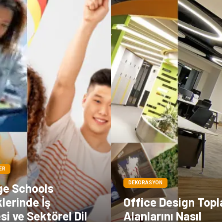
ER
DEKORASYON
e Schools
lerinde İş
Office Design Topl
esi ve Sektörel Dil
Alanlarını Nasıl