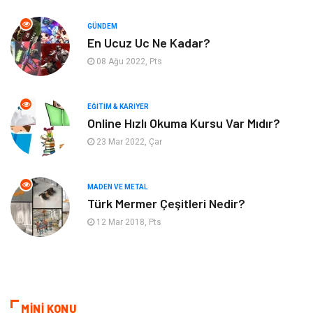
Hizmet
Eğitim Kurumları
GÜNDEM
Organizasyon
Plastik
En Ucuz Uc Ne Kadar?
08 Ağu 2022, Pts
Emlak
Tekstil
EĞITIM & KARIYER
Finans & Ekonomi
Mobilya
Online Hızlı Okuma Kursu Var Mıdır?
23 Mar 2022, Çar
Endüstriyel Ürünler
Ambalaj
Aksesuar
İnternet
MADEN VE METAL
Türk Mermer Çeşitleri Nedir?
Nakliyat
Hediyelik Eşya
12 Mar 2018, Pts
Bebek Giyim
Alüminyum
Cam
Bilişim
MİNİ KONU