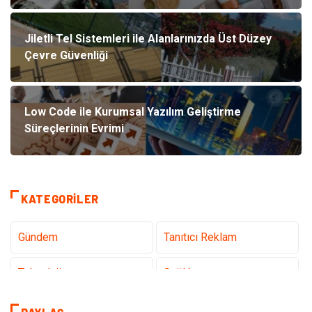
Jiletli Tel Sistemleri ile Alanlarınızda Üst Düzey
Çevre Güvenliği
Low Code ile Kurumsal Yazılım Geliştirme
Süreçlerinin Evrimi
KATEGORILER
Gündem
Tanıtıcı Reklam
Teknoloji
Sağlık
Dekorasyon
Eğitim & Kariyer