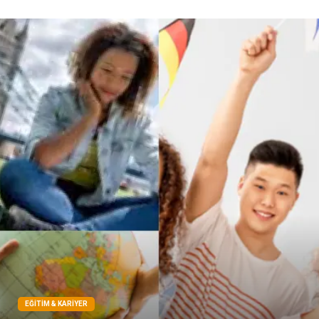
Telekomünikasyon
Dernekler ve Birlikler
Kiralama Servisleri
Markalar
Çadır
Kına Gecesi
Spor Malzemeleri
Basın Yayın
Moda
İthalat İhracat
Bakım
EĞITIM & KARIYER