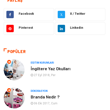
PAYLAŞ
Gıda
Elektrik Elektronik
Facebook
X / Twitter
X
Bilgisayar ve Yazılım
Alışveriş
Pinterest
Linkedin
Ulaşım ve Taşımacılık
Makine
Hukuk
Giyim
POPÜLER
Otomotiv
Turizm
EĞITIM KURUMLARI
İngiltere Yaz Okulları
Yapı İnşaat
Güzellik
27 Eyl 2018, Per
Tatil
Eğlence
DEKORASYON
Branda Nedir ?
Bahçe Ev
Maden ve Metal
06 Eki 2017, Cum