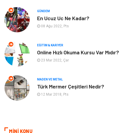
Hizmet
Eğitim Kurumları
GÜNDEM
Organizasyon
Plastik
En Ucuz Uc Ne Kadar?
08 Ağu 2022, Pts
Emlak
Tekstil
EĞITIM & KARIYER
Finans & Ekonomi
Mobilya
Online Hızlı Okuma Kursu Var Mıdır?
23 Mar 2022, Çar
Endüstriyel Ürünler
Ambalaj
Aksesuar
İnternet
MADEN VE METAL
Türk Mermer Çeşitleri Nedir?
Nakliyat
Hediyelik Eşya
12 Mar 2018, Pts
Bebek Giyim
Alüminyum
Cam
Bilişim
MİNİ KONU