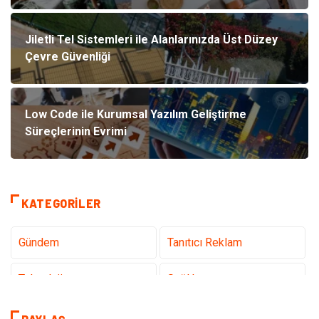
Jiletli Tel Sistemleri ile Alanlarınızda Üst Düzey
Çevre Güvenliği
Low Code ile Kurumsal Yazılım Geliştirme
Süreçlerinin Evrimi
KATEGORILER
Gündem
Tanıtıcı Reklam
Teknoloji
Sağlık
Dekorasyon
Eğitim & Kariyer