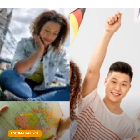
Telekomünikasyon
Dernekler ve Birlikler
Kiralama Servisleri
Markalar
Çadır
Kına Gecesi
Spor Malzemeleri
Basın Yayın
Moda
İthalat İhracat
Bakım
EĞITIM & KARIYER