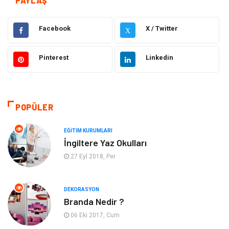
PAYLAŞ
Gıda
Elektrik Elektronik
Facebook
X / Twitter
X
Bilgisayar ve Yazılım
Alışveriş
Pinterest
Linkedin
Ulaşım ve Taşımacılık
Makine
Hukuk
Giyim
POPÜLER
Otomotiv
Turizm
EĞITIM KURUMLARI
İngiltere Yaz Okulları
Yapı İnşaat
Güzellik
27 Eyl 2018, Per
Tatil
Eğlence
DEKORASYON
Branda Nedir ?
Bahçe Ev
Maden ve Metal
06 Eki 2017, Cum