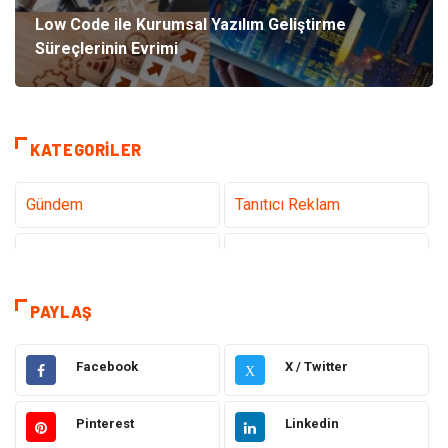
Low Code ile Kurumsal Yazılım Geliştirme
Süreçlerinin Evrimi
KATEGORILER
Gündem
Tanıtıcı Reklam
Teknoloji
Sağlık
Dekorasyon
Eğitim & Kariyer
PAYLAŞ
Gıda
Elektrik Elektronik
Facebook
X / Twitter
X
Bilgisayar ve Yazılım
Alışveriş
Pinterest
Linkedin