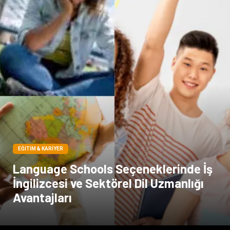
Spor Malzemeleri
Basın Yayın
Moda
İthalat İhracat
Bakım
EĞITIM & KARIYER
Language Schools Seçeneklerinde İş
İngilizcesi ve Sektörel Dil Uzmanlığı
Avantajları