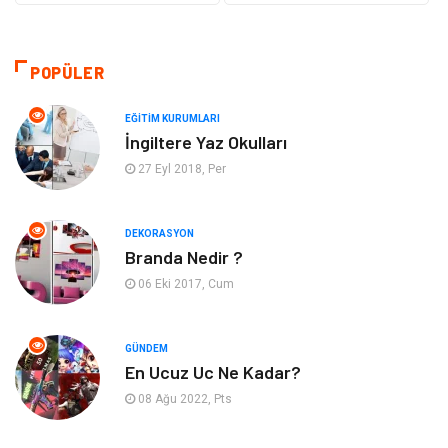
Ulaşım ve Taşımacılık
Makine
Hukuk
Giyim
POPÜLER
Otomotiv
Turizm
EĞITIM KURUMLARI
İngiltere Yaz Okulları
Yapı İnşaat
Güzellik
27 Eyl 2018, Per
Tatil
Eğlence
DEKORASYON
Branda Nedir ?
Bahçe Ev
Maden ve Metal
06 Eki 2017, Cum
Hizmet
Eğitim Kurumları
GÜNDEM
Organizasyon
Plastik
En Ucuz Uc Ne Kadar?
08 Ağu 2022, Pts
Emlak
Tekstil