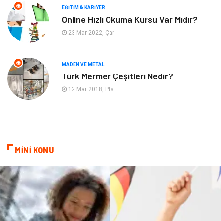
EĞITIM & KARIYER
Finans & Ekonomi
Mobilya
Online Hızlı Okuma Kursu Var Mıdır?
23 Mar 2022, Çar
Endüstriyel Ürünler
Ambalaj
Aksesuar
İnternet
MADEN VE METAL
Türk Mermer Çeşitleri Nedir?
Nakliyat
Hediyelik Eşya
12 Mar 2018, Pts
Bebek Giyim
Alüminyum
Cam
Bilişim
MİNİ KONU
Telekomünikasyon
Dernekler ve Birlikler
Kiralama Servisleri
Markalar
Çadır
Kına Gecesi