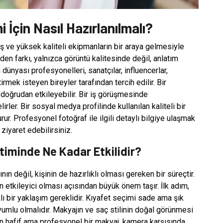
İçin Nasıl Hazırlanılmalı?
ış ve yüksek kaliteli ekipmanların bir araya gelmesiyle
en farkı, yalnızca görüntü kalitesinde değil, anlatım
ünyası profesyonelleri, sanatçılar, influencerlar,
rmek isteyen bireyler tarafından tercih edilir. Bir
 doğrudan etkileyebilir. Bir iş görüşmesinde
irler. Bir sosyal medya profilinde kullanılan kaliteli bir
urur. Profesyonel fotoğraf ile ilgili detaylı bilgiye ulaşmak
ziyaret edebilirsiniz.
timinde Ne Kadar Etkilidir?
ın değil, kişinin de hazırlıklı olması gereken bir süreçtir.
n etkileyici olması açısından büyük önem taşır. İlk adım,
klı bir yaklaşım gereklidir. Kıyafet seçimi sade ama şık
 uyumlu olmalıdır. Makyajın ve saç stilinin doğal görünmesi
 için hafif ama profesyonel bir makyaj, kamera karşısında