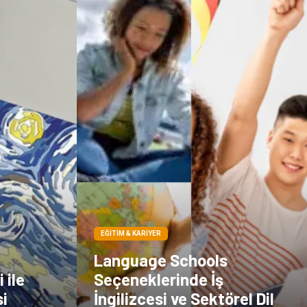
Çadır
Kına Gecesi
Spor Malzemeleri
Basın Yayın
Moda
İthalat İhracat
Bakım
EĞITIM & KARIYER
Language Schools
 ile
Seçeneklerinde İş
i
İngilizcesi ve Sektörel Dil