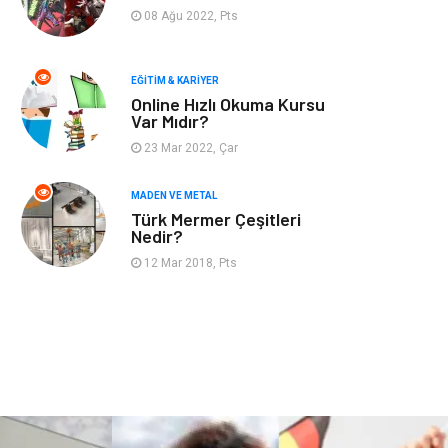
Finans & Ekonomi
Mobilya
08 Ağu 2022, Pts
Endüstriyel
Ambalaj
Ürünler
EĞITIM & KARIYER
Online Hızlı Okuma Kursu
Var Mıdır?
Aksesuar
İnternet
23 Mar 2022, Çar
Nakliyat
Hediyelik Eşya
MADEN VE METAL
Türk Mermer Çeşitleri
Bebek Giyim
Alüminyum
Nedir?
12 Mar 2018, Pts
Cam
Bilişim
Telekomünikasyon
Dernekler ve
Birlikler
Kiralama
Markalar
Servisleri