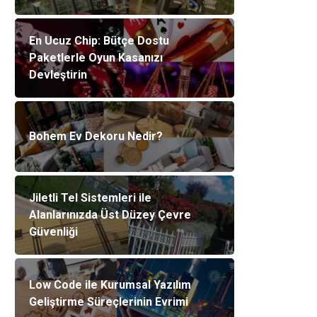
En Ucuz Chip: Bütçe Dostu
Paketlerle Oyun Kasanızı
Devleştirin
Bohem Ev Dekoru Nedir?
Jiletli Tel Sistemleri ile
Alanlarınızda Üst Düzey Çevre
Güvenliği
Low Code ile Kurumsal Yazılım
Geliştirme Süreçlerinin Evrimi