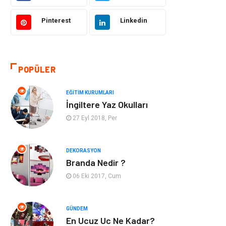
Hukuk
Giyim
Pinterest
Linkedin
Otomotiv
Turizm
POPÜLER
Yapı İnşaat
Güzellik
EĞITIM KURUMLARI
Tatil
Eğlence
İngiltere Yaz Okulları
27 Eyl 2018, Per
Bahçe Ev
Maden ve Metal
Hizmet
Eğitim Kurumları
DEKORASYON
Branda Nedir ?
Organizasyon
Plastik
06 Eki 2017, Cum
Emlak
Tekstil
GÜNDEM
En Ucuz Uc Ne Kadar?