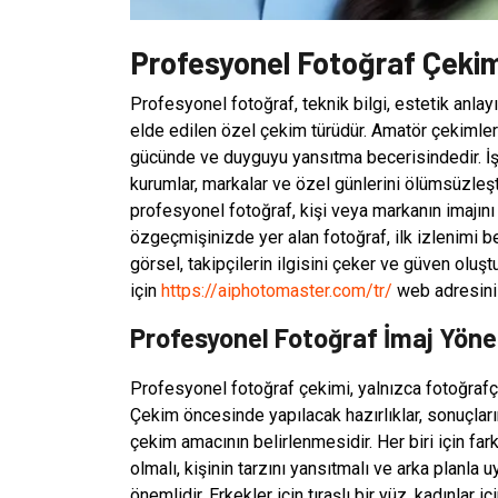
Profesyonel Fotoğraf Çekimi 
Profesyonel fotoğraf, teknik bilgi, estetik anlay
elde edilen özel çekim türüdür. Amatör çekimlerd
gücünde ve duyguyu yansıtma becerisindedir. İş d
kurumlar, markalar ve özel günlerini ölümsüzleşti
profesyonel fotoğraf, kişi veya markanın imajını
özgeçmişinizde yer alan fotoğraf, ilk izlenimi bel
görsel, takipçilerin ilgisini çeker ve güven oluşt
için
https://aiphotomaster.com/tr/
web adresini 
Profesyonel Fotoğraf İmaj Yöne
Profesyonel fotoğraf çekimi, yalnızca fotoğrafçın
Çekim öncesinde yapılacak hazırlıklar, sonuçları
çekim amacının belirlenmesidir. Her biri için far
olmalı, kişinin tarzını yansıtmalı ve arka planla
önemlidir. Erkekler için tıraşlı bir yüz, kadınlar