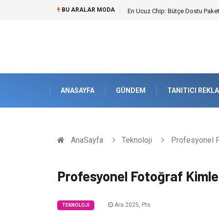
BU ARALAR MODA
En Ucuz Chip: Bütçe Dostu Paketl
ANASAYFA
GÜNDEM
TANITICI REKL
AnaSayfa
Teknoloji
Profesyonel Fo
Profesyonel Fotoğraf Kimler
Ara 2025, Pts
TEKNOLOJI