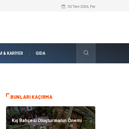
Bohem Ev Dekoru Nedir?
30 Tem 2026, Per
M & KARIYER
GIDA
BUNLARI KAÇIRMA
Kış Bahçesi Oluşturmanın Önemi