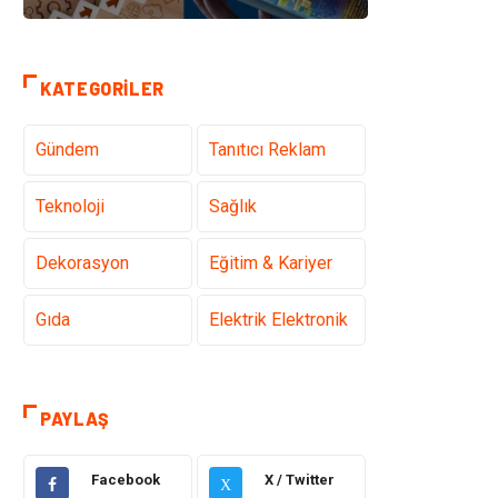
KATEGORILER
Gündem
Tanıtıcı Reklam
Teknoloji
Sağlık
Dekorasyon
Eğitim & Kariyer
Gıda
Elektrik Elektronik
Bilgisayar ve
Alışveriş
Yazılım
PAYLAŞ
Ulaşım ve
Makine
Facebook
X / Twitter
Taşımacılık
X