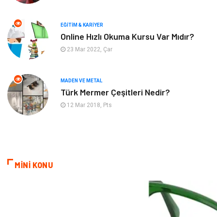
Emlak
Tekstil
EĞITIM & KARIYER
Finans & Ekonomi
Mobilya
Online Hızlı Okuma Kursu Var Mıdır?
23 Mar 2022, Çar
Endüstriyel Ürünler
Ambalaj
Aksesuar
İnternet
MADEN VE METAL
Türk Mermer Çeşitleri Nedir?
Nakliyat
Hediyelik Eşya
12 Mar 2018, Pts
Bebek Giyim
Alüminyum
Cam
Bilişim
MİNİ KONU
Telekomünikasyon
Dernekler ve Birlikler
Kiralama Servisleri
Markalar