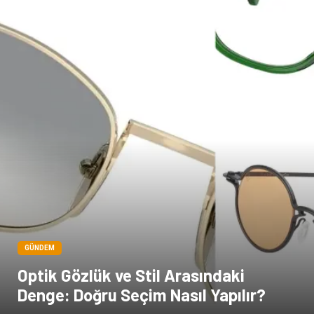
Çadır
Kına Gecesi
Spor Malzemeleri
Basın Yayın
Moda
İthalat İhracat
Bakım
GÜNDEM
Optik Gözlük ve Stil Arasındaki
Denge: Doğru Seçim Nasıl Yapılır?