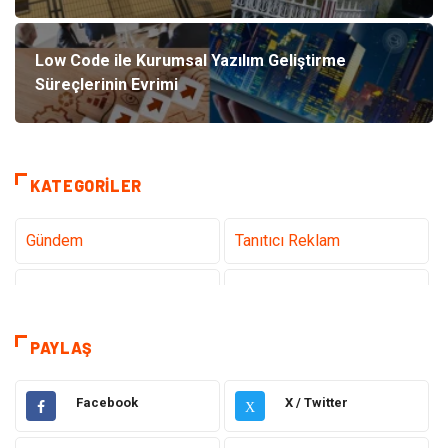
Low Code ile Kurumsal Yazılım Geliştirme
Süreçlerinin Evrimi
KATEGORILER
Gündem
Tanıtıcı Reklam
Teknoloji
Sağlık
Dekorasyon
Eğitim & Kariyer
PAYLAŞ
Gıda
Elektrik Elektronik
Facebook
X / Twitter
X
Bilgisayar ve Yazılım
Alışveriş