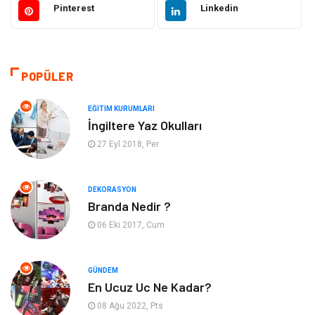
Pinterest
Linkedin
Ulaşım ve Taşımacılık
Makine
Hukuk
Giyim
POPÜLER
Otomotiv
Turizm
EĞITIM KURUMLARI
İngiltere Yaz Okulları
Yapı İnşaat
Güzellik
27 Eyl 2018, Per
Tatil
Eğlence
DEKORASYON
Branda Nedir ?
Bahçe Ev
Maden ve Metal
06 Eki 2017, Cum
Hizmet
Eğitim Kurumları
GÜNDEM
Organizasyon
Plastik
En Ucuz Uc Ne Kadar?
08 Ağu 2022, Pts